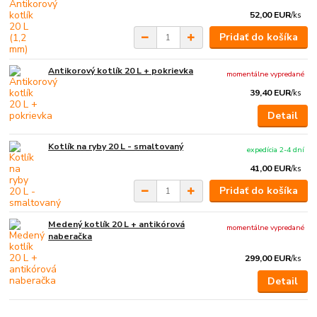
52,00 EUR
/
ks
Pridať do košíka
Antikorový kotlík 20 L + pokrievka
momentálne vypredané
39,40 EUR
/
ks
Detail
Kotlík na ryby 20 L - smaltovaný
expedícia 2-4 dní
41,00 EUR
/
ks
Pridať do košíka
Medený kotlík 20 L + antikórová
momentálne vypredané
naberačka
299,00 EUR
/
ks
Detail