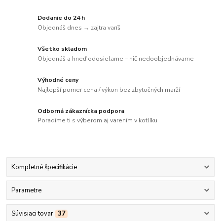
Dodanie do 24 h
Objednáš dnes → zajtra varíš
Všetko skladom
Objednáš a hneď odosielame – nič nedoobjednávame
Výhodné ceny
Najlepší pomer cena / výkon bez zbytočných marží
Odborná zákaznícka podpora
Poradíme ti s výberom aj varením v kotlíku
Kompletné špecifikácie
Parametre
Súvisiaci tovar
37