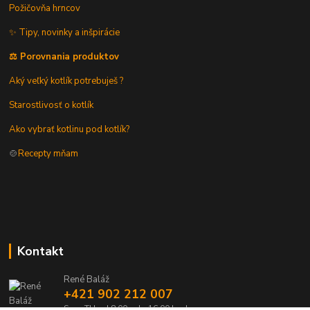
Požičovňa hrncov
✨ Tipy, novinky a inšpirácie
⚖️ Porovnania produktov
Aký veľký kotlík potrebuješ ?
Starostlivosť o kotlík
Ako vybrať kotlinu pod kotlík?
🍲
Recepty mňam
Kontakt
René Baláž
+421 902 212 007
Sme TU od 8:00 - do 16:00 hod