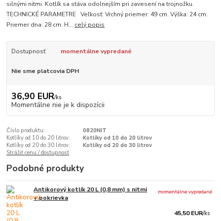
silnými nitmi. Kotlík sa stáva odolnejším pri zavesení na trojnožku.
TECHNICKÉ PARAMETRE Veľkosť: Vrchný priemer: 49 cm. Výška: 24 cm.
Priemer dna: 28 cm. H...
celý popis
Dostupnosť
momentálne vypredané
Nie sme platcovia DPH
36,90 EUR
/
ks
Momentálne nie je k dispozícii
Číslo produktu:
0820NIT
Kotlíky od 10 do 20 litrov:
Kotlíky od 10 do 20 litrov
Kotlíky od 20 do 30 litrov:
Kotlíky od 20 do 30 litrov
Strážiť cenu / dostupnosť
Podobné produkty
Antikorový kotlík 20 L (0,8 mm) s nitmi
momentálne vypredané
+ pokrievka
45,50 EUR
/
ks