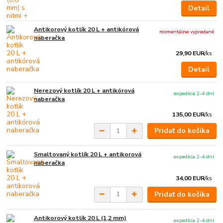
Detail
Antikorový kotlík 20 L + antikórová
momentálne vypredané
naberačka
29,90 EUR
/
ks
Detail
Nerezový kotlík 20 L + antikórová
expedícia 2-4 dní
naberačka
135,00 EUR
/
ks
Pridať do košíka
Smaltovaný kotlík 20 L + antikorová
expedícia 2-4 dní
naberačka
34,00 EUR
/
ks
Pridať do košíka
Antikorový kotlík 20 L (1,2 mm)
expedícia 2-4 dní