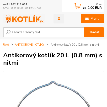
0
ks
+421 902 212 007
za
0,00 EUR
Sme TU od 8:00 - do 16:00 hod
Menu
Hľadať
Úvod
ANTIKOROVÉ KOTLÍKY
Antikorový kotlík 20 L (0,8 mm) s nitmi
Antikorový kotlík 20 L (0,8 mm) s
nitmi