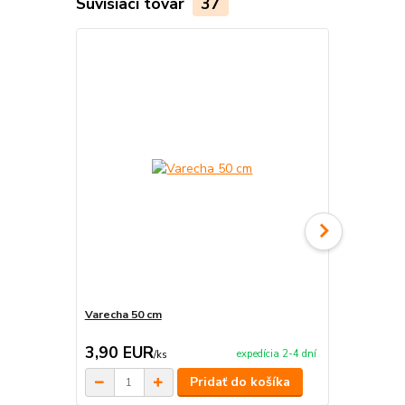
Súvisiaci tovar
37
Varecha 50 cm
Nerezová K
3,90 EUR
194,00 
expedícia 2-4 dní
/
ks
Pridať do košíka