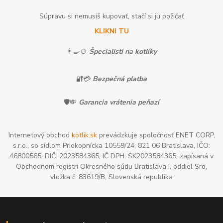
Súpravu si nemusíš kupovať, stačí si ju požičať
KLIKNI TU
👨‍🍳🍲
Špecialisti na kotlíky
🔐💳
Bezpečná platba
🛡️💸
Garancia vrátenia peňazí
Internetový obchod
kotlik.sk
prevádzkuje spoločnosť ENET CORP,
s.r.o., so sídlom Priekopnícka 10559/24, 821 06 Bratislava, IČO:
46800565, DIČ: 2023584365, IČ DPH: SK2023584365, zapísaná v
Obchodnom registri Okresného súdu Bratislava I, oddiel Sro,
vložka č. 83619/B, Slovenská republika