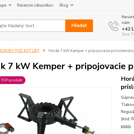
kupe
Recenzie zákazníkov
Blog
Neviet
nám.
Hľadať
+421
Sme TU
HORÁKY POD KOTLÍKY
Horák 7 kW Kemper + pripojovacie príslušenstv
k 7 kW Kemper + pripojovacie p
Horá
TOP produkt
prís
Súprav
Tlakov
Regulá
(kód: 
popis