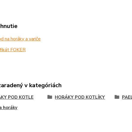
ahnutie
 na horáky a variče
ifikát FOKER
zaradený v kategóriách
KY POD KOTLE
HORÁKY POD KOTLÍKY
PAE
a horáky