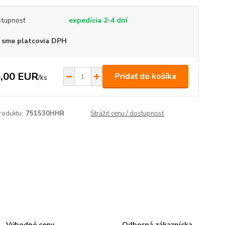
tupnosť
expedícia 2-4 dní
 sme platcovia DPH
,00 EUR
Pridať do košíka
/
ks
roduktu:
751530HHR
Strážiť cenu / dostupnosť
Výhodné ceny
Odborná zákaznícka