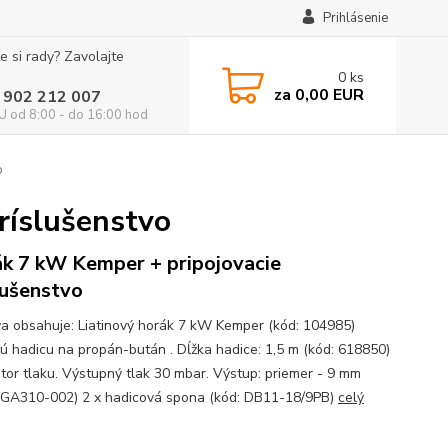
Prihlásenie
e si rady? Zavolajte
0
ks
za
0,00 EUR
 902 212 007
 od 8:00 - do 16:00 hod
o
ríslušenstvo
k 7 kW Kemper + pripojovacie
lušenstvo
a obsahuje: Liatinový horák 7 kW Kemper (kód: 104985)
ú hadicu na propán-bután . Dĺžka hadice: 1,5 m (kód: 618850)
tor tlaku. Výstupný tlak 30 mbar. Výstup: priemer - 9 mm
RGA310-002) 2 x hadicová spona (kód: DB11-18/9PB)
celý