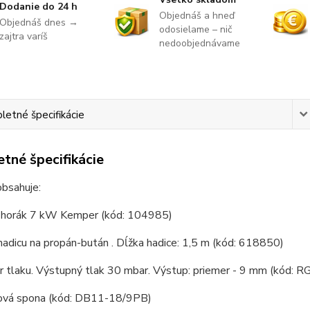
Dodanie do 24 h
Objednáš a hneď
Objednáš dnes →
odosielame – nič
zajtra varíš
nedoobjednávame
etné špecifikácie
tné špecifikácie
obsahuje:
ý horák 7 kW Kemper (kód: 104985)
adicu na propán-bután . Dĺžka hadice: 1,5 m (kód: 618850)
r tlaku. Výstupný tlak 30 mbar. Výstup: priemer - 9 mm (kód:
cová spona (kód: DB11-18/9PB)