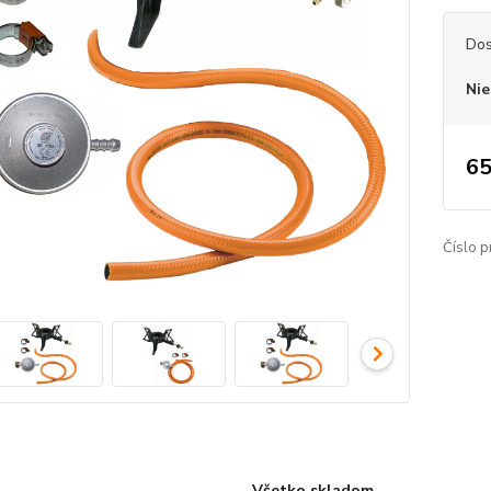
Dos
Nie
65
Číslo p
Všetko skladom