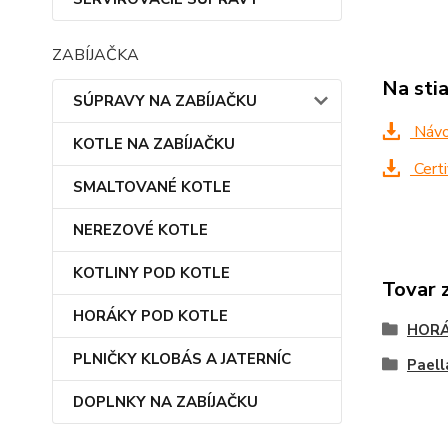
ZABÍJAČKA
Na sti
SÚPRAVY NA ZABÍJAČKU
Návod
KOTLE NA ZABÍJAČKU
Cert
SMALTOVANÉ KOTLE
NEREZOVÉ KOTLE
KOTLINY POD KOTLE
Tovar 
HORÁKY POD KOTLE
HORÁ
PLNIČKY KLOBÁS A JATERNÍC
Paell
DOPLNKY NA ZABÍJAČKU