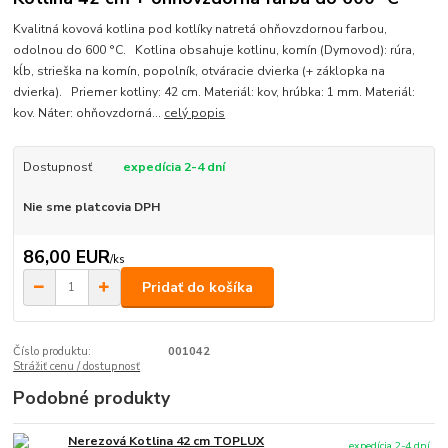
Kvalitná kovová kotlina pod kotlíky natretá ohňovzdornou farbou,
odolnou do 600 °C. Kotlina obsahuje kotlinu, komín (Dymovod): rúra,
kĺb, strieška na komín, popolník, otváracie dvierka (+ záklopka na
dvierka). Priemer kotliny: 42 cm. Materiál: kov, hrúbka: 1 mm. Materiál:
kov. Náter: ohňovzdorná...
celý popis
Dostupnosť
expedícia 2-4 dní
Nie sme platcovia DPH
86,00 EUR
/
ks
Pridať do košíka
Číslo produktu:
001042
Strážiť cenu / dostupnosť
Podobné produkty
Nerezová Kotlina 42 cm TOPLUX
expedícia 2-4 dní