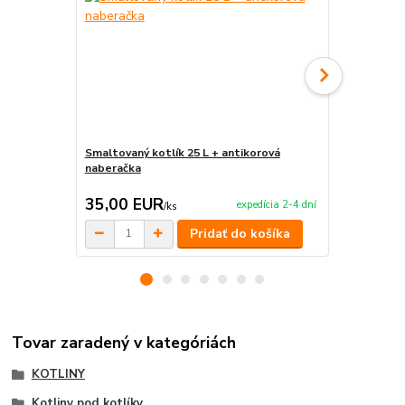
Smaltovaný kotlík 25 L + antikorová
Smaltovaný k
naberačka
35,00 EUR
36,50 E
expedícia 2-4 dní
/
ks
Pridať do košíka
Tovar zaradený v kategóriách
KOTLINY
Kotliny pod kotlíky