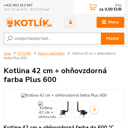
0
ks
+421 902 212 007
za
0,00 EUR
Sme TU od 8:00 - do 16:00 hod
Menu
Hľadať
Úvod
KOTLINY
Kotliny pod kotlíky
Kotlina 42 cm + ohňovzdorná
farba Plus 600
Kotlina 42 cm + ohňovzdorná
farba Plus 600
Kotlina 42 cm + ohňovzdorná farba do 600 °C