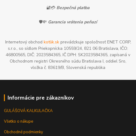
🔐💳
Bezpečná platba
🛡️💸
Garancia vrátenia peňazí
Internetový obchod
kotlik.sk
prevádzkuje spoločnosť ENET CORP,
s.r.o., so sídlom Priekopnícka 10559/24, 821 06 Bratislava, IČO:
46800565, DIČ: 2023584365, IČ DPH: SK2023584365, zapísaná v
Obchodnom registri Okresného súdu Bratislava I, oddiel Sro,
vložka č. 83619/B, Slovenská republika
Informácie pre zákazníkov
GULÁŠOVÁ KALKULAČKA
Všetko o nákupe
Obchodné podmienky