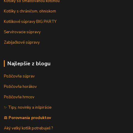
Kotlíky so smaltovanou kotlinou
Kotlíky s chráničom, ohniskom
Kotlíkové súpravy BIG PARTY
Servírovacie súpravy
Zabíjačkové súpravy
Najlepšie z blogu
Požičovňa súprav
Požičovňa horákov
Požičovňa hrncov
✨ Tipy, novinky a inšpirácie
⚖️ Porovnania produktov
Aký veľký kotlík potrebuješ ?