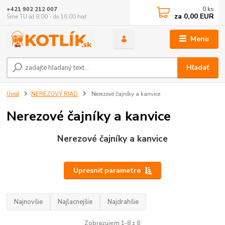
0
ks
+421 902 212 007
za
0,00 EUR
Sme TU od 8:00 - do 16:00 hod
Menu
Hľadať
Úvod
NEREZOVÝ RIAD
Nerezové čajníky a kanvice
Nerezové čajníky a kanvice
Nerezové čajníky a kanvice
Upresniť parametre
Najnovšie
Najlacnejšie
Najdrahšie
Zobrazujem 1-8 z 8