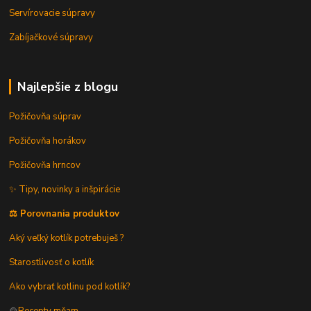
Servírovacie súpravy
Zabíjačkové súpravy
Najlepšie z blogu
Požičovňa súprav
Požičovňa horákov
Požičovňa hrncov
✨ Tipy, novinky a inšpirácie
⚖️ Porovnania produktov
Aký veľký kotlík potrebuješ ?
Starostlivosť o kotlík
Ako vybrať kotlinu pod kotlík?
🍲
Recepty mňam