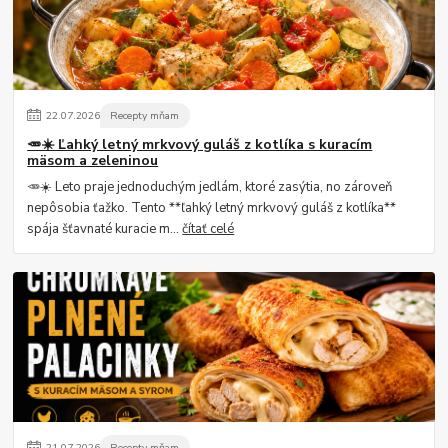
22
.
07
.
2026
Recepty mňam
🥕☀️ Ľahký letný mrkvový guláš z kotlíka s kuracím
mäsom a zeleninou
🥕☀️ Leto praje jednoduchým jedlám, ktoré zasýtia, no zároveň
nepôsobia ťažko. Tento **ľahký letný mrkvový guláš z kotlíka**
spája šťavnaté kuracie m...
čítať celé
21
.
07
.
2026
Recepty mňam