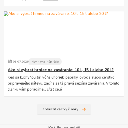
09
.
07
.
2026
Novinky a inšpirácie
Ako si vybrať hrniec na zaváranie: 10 l, 15 l alebo 20 l?
Keď sa kuchyňou šíri vôňa uhoriek, papriky, ovocia alebo čerstvo
pripraveného nálevu, začína sa tá pravá sezóna zavárania. V tomto
článku vám poradíme...
čítať celé
Zobraziť všetky články
Kotlíky na guláš