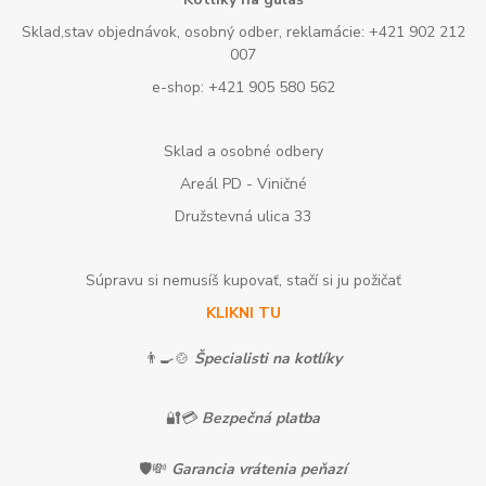
Sklad,stav objednávok, osobný odber, reklamácie: +421 902 212
007
e-shop: +421 905 580 562
Sklad a osobné odbery
Areál PD - Viničné
Družstevná ulica 33
Súpravu si nemusíš kupovať, stačí si ju požičať
KLIKNI TU
👨‍🍳🍲
Špecialisti na kotlíky
🔐💳
Bezpečná platba
🛡️💸
Garancia vrátenia peňazí