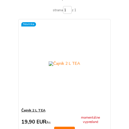
strana
z 1
Novinka
Čajník 2 L TEA
momentálne
19,90 EUR
vypredané
/
ks