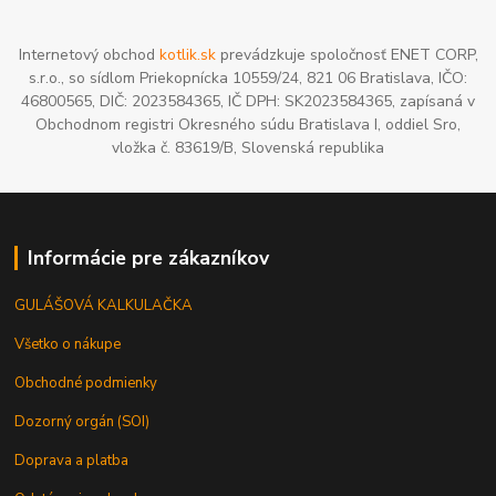
Internetový obchod
kotlik.sk
prevádzkuje spoločnosť ENET CORP,
s.r.o., so sídlom Priekopnícka 10559/24, 821 06 Bratislava, IČO:
46800565, DIČ: 2023584365, IČ DPH: SK2023584365, zapísaná v
Obchodnom registri Okresného súdu Bratislava I, oddiel Sro,
vložka č. 83619/B, Slovenská republika
Informácie pre zákazníkov
GULÁŠOVÁ KALKULAČKA
Všetko o nákupe
Obchodné podmienky
Dozorný orgán (SOI)
Doprava a platba