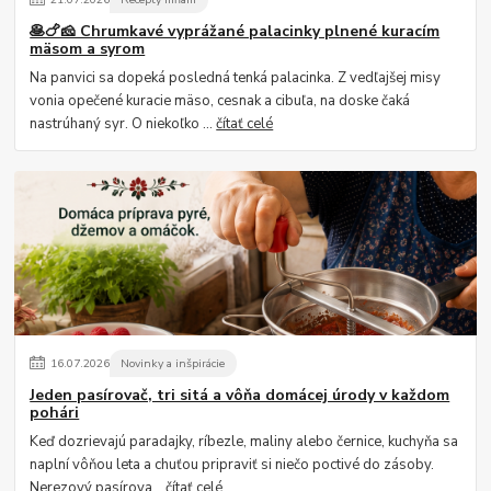
🥞🍗🧀 Chrumkavé vyprážané palacinky plnené kuracím
mäsom a syrom
Na panvici sa dopeká posledná tenká palacinka. Z vedľajšej misy
vonia opečené kuracie mäso, cesnak a cibuľa, na doske čaká
nastrúhaný syr. O niekoľko ...
čítať celé
16
.
07
.
2026
Novinky a inšpirácie
Jeden pasírovač, tri sitá a vôňa domácej úrody v každom
pohári
Keď dozrievajú paradajky, ríbezle, maliny alebo černice, kuchyňa sa
naplní vôňou leta a chuťou pripraviť si niečo poctivé do zásoby.
Nerezový pasírova...
čítať celé