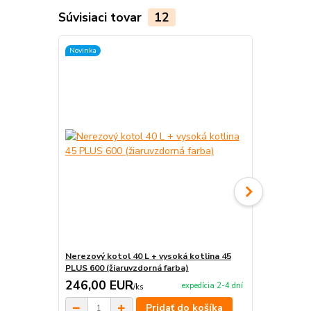
Súvisiaci tovar
12
Novinka
Novinka
Nerezový kotol 40 L + vysoká kotlina 45
Smaltovaný k
PLUS 600 (žiaruvzdorná farba)
kotlíky (12 
246,00 EUR
245,00 
expedícia 2-4 dní
/
ks
Pridať do košíka