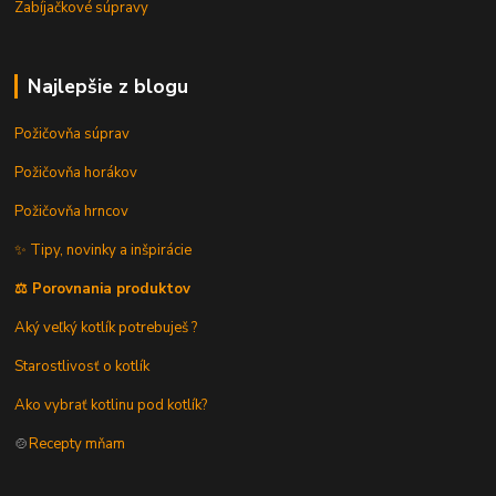
Zabíjačkové súpravy
Najlepšie z blogu
Požičovňa súprav
Požičovňa horákov
Požičovňa hrncov
✨ Tipy, novinky a inšpirácie
⚖️ Porovnania produktov
Aký veľký kotlík potrebuješ ?
Starostlivosť o kotlík
Ako vybrať kotlinu pod kotlík?
🍲
Recepty mňam