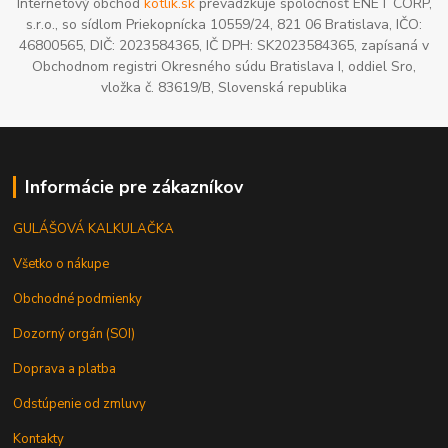
Internetový obchod
kotlik.sk
prevádzkuje spoločnosť ENET CORP,
s.r.o., so sídlom Priekopnícka 10559/24, 821 06 Bratislava, IČO:
46800565, DIČ: 2023584365, IČ DPH: SK2023584365, zapísaná v
Obchodnom registri Okresného súdu Bratislava I, oddiel Sro,
vložka č. 83619/B, Slovenská republika
Informácie pre zákazníkov
GULÁŠOVÁ KALKULAČKA
Všetko o nákupe
Obchodné podmienky
Dozorný orgán (SOI)
Doprava a platba
Odstúpenie od zmluvy
Kontakty