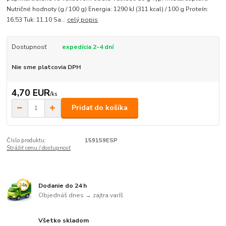
Nutričné hodnoty (g / 100 g) Energia: 1290 kJ (311 kcal) / 100 g Proteín:
16,53 Tuk: 11,10 Sa...
celý popis
Dostupnosť
expedícia 2-4 dní
Nie sme platcovia DPH
4,70 EUR
/
ks
Pridať do košíka
Číslo produktu:
159159ESP
Strážiť cenu / dostupnosť
Dodanie do 24 h
Objednáš dnes → zajtra varíš
Všetko skladom