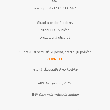
007
e-shop: +421 905 580 562
Sklad a osobné odbery
Areál PD - Viničné
Družstevná ulica 33
Súpravu si nemusíš kupovať, stačí si ju požičať
KLIKNI TU
👨‍🍳🍲
Špecialisti na kotlíky
🔐💳
Bezpečná platba
🛡️💸
Garancia vrátenia peňazí