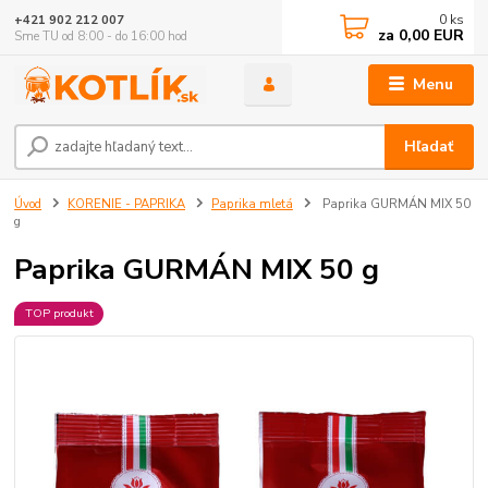
0
ks
+421 902 212 007
za
0,00 EUR
Sme TU od 8:00 - do 16:00 hod
Menu
Hľadať
Úvod
KORENIE - PAPRIKA
Paprika mletá
Paprika GURMÁN MIX 50
g
Paprika GURMÁN MIX 50 g
TOP produkt