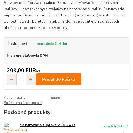
Servírovacia súprava obsahuje 24 kusov servírovacích antikorových
kotlíkov, kusov závesných stojanov na servírovacie kotlíky. Servírovacia
súprava kotlíkov je vhodná na stolovanie (servírovanie) v reštauráciach,
pohostinstvách, bufetoch, alebo na domáce využitie pri gulášových
akciách a podobne. Súp...
celý popis
Dostupnosť
expedícia 2-4 dní
Nie sme platcovia DPH
209,00 EUR
/
ks
Pridať do košíka
Číslo produktu:
36508
Strážiť cenu / dostupnosť
Podobné produkty
Servírovacia súprava MEĎ 24 ks
expedícia 2-4 dní