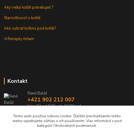
Aký veľký kotlík potrebuješ ?
Starostlivosť o kotlík
Ako vybrať kotlinu pod kotlík?
🍲
Recepty mňam
Kontakt
René Baláž
+421 902 212 007
Sme TU od 8:00 - do 16:00 hod
Tento web používa súbory cookie. Ďalším prechádzaním tohto
info@kotlik.sk
webu vyjadrujete súhlas s ich používaním. Viac informácií v pod
kategórií Obchodných podmienok.