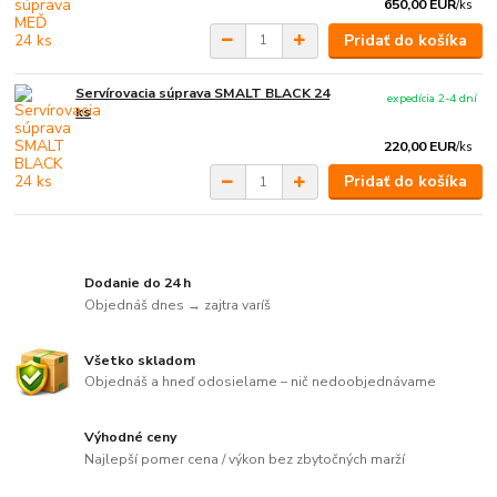
650,00 EUR
/
ks
Pridať do košíka
Servírovacia súprava SMALT BLACK 24
expedícia 2-4 dní
ks
220,00 EUR
/
ks
Pridať do košíka
Dodanie do 24 h
Objednáš dnes → zajtra varíš
Všetko skladom
Objednáš a hneď odosielame – nič nedoobjednávame
Výhodné ceny
Najlepší pomer cena / výkon bez zbytočných marží