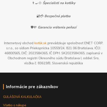
👨‍🍳🍲
Špecialisti na kotlíky
🔐💳
Bezpečná platba
🛡️💸
Garancia vrátenia peňazí
Internetový obchod
kotlik.sk
prevádzkuje spoločnosť ENET CORP,
s.r.o., so sídlom Priekopnícka 10559/24, 821 06 Bratislava, IČO:
46800565, DIČ: 2023584365, IČ DPH: SK2023584365, zapísaná v
Obchodnom registri Okresného súdu Bratislava I, oddiel Sro,
vložka č. 83619/B, Slovenská republika
Informácie pre zákazníkov
GULÁŠOVÁ KALKULAČKA
Všetko o nákupe