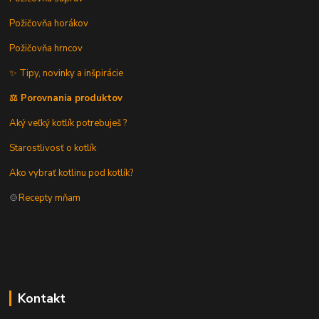
Požičovňa horákov
Požičovňa hrncov
✨ Tipy, novinky a inšpirácie
⚖️ Porovnania produktov
Aký veľký kotlík potrebuješ ?
Starostlivosť o kotlík
Ako vybrať kotlinu pod kotlík?
🍲
Recepty mňam
Kontakt