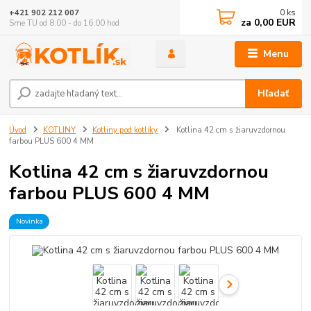
0
ks
+421 902 212 007
za
0,00 EUR
Sme TU od 8:00 - do 16:00 hod
Menu
Hľadať
Úvod
KOTLINY
Kotliny pod kotlíky
Kotlina 42 cm s žiaruvzdornou
farbou PLUS 600 4 MM
Kotlina 42 cm s žiaruvzdornou
farbou PLUS 600 4 MM
Novinka