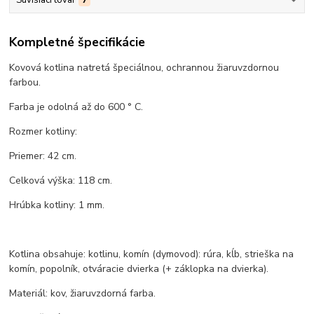
Súvisiaci tovar
7
Kompletné špecifikácie
Kovová kotlina natretá špeciálnou, ochrannou žiaruvzdornou
farbou.
Farba je odolná až do 600 ° C.
Rozmer kotliny:
Priemer: 42 cm.
Celková výška: 118 cm.
Hrúbka kotliny: 1 mm.
Kotlina obsahuje: kotlinu, komín (dymovod): rúra, kĺb, strieška na
komín, popolník, otváracie dvierka (+ záklopka na dvierka).
Materiál: kov, žiaruvzdorná farba.