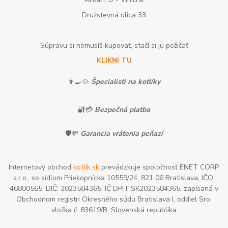
Družstevná ulica 33
Súpravu si nemusíš kupovať, stačí si ju požičať
KLIKNI TU
👨‍🍳🍲
Špecialisti na kotlíky
🔐💳
Bezpečná platba
🛡️💸
Garancia vrátenia peňazí
Internetový obchod
kotlik.sk
prevádzkuje spoločnosť ENET CORP,
s.r.o., so sídlom Priekopnícka 10559/24, 821 06 Bratislava, IČO:
46800565, DIČ: 2023584365, IČ DPH: SK2023584365, zapísaná v
Obchodnom registri Okresného súdu Bratislava I, oddiel Sro,
vložka č. 83619/B, Slovenská republika