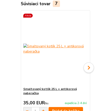
Súvisiaci tovar
7
Akcia
Smaltovaný kotlík 25 L + antikorová
Smaltovaný k
naberačka
35,00 EUR
36,50 E
expedícia 2-4 dní
/
ks
Pridať do košíka