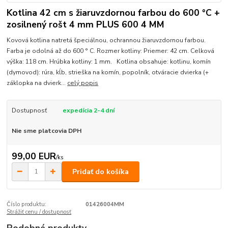
Kotlina 42 cm s žiaruvzdornou farbou do 600 °C +
zosilnený rošt 4 mm PLUS 600 4 MM
Kovová kotlina natretá špeciálnou, ochrannou žiaruvzdornou farbou.
Farba je odolná až do 600 ° C. Rozmer kotliny: Priemer: 42 cm. Celková
výška: 118 cm. Hrúbka kotliny: 1 mm. Kotlina obsahuje: kotlinu, komín
(dymovod): rúra, kĺb, strieška na komín, popolník, otváracie dvierka (+
záklopka na dvierk...
celý popis
Dostupnosť
expedícia 2-4 dní
Nie sme platcovia DPH
99,00 EUR
/
ks
Pridať do košíka
Číslo produktu:
01426004MM
Strážiť cenu / dostupnosť