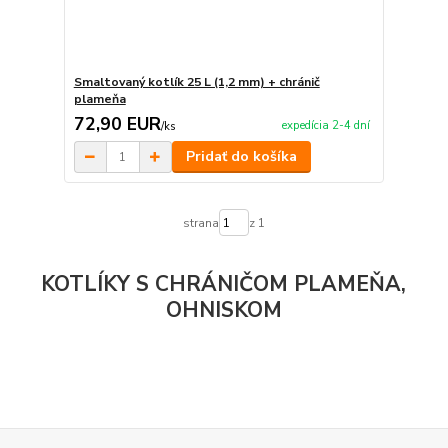
Smaltovaný kotlík 25 L (1,2 mm) + chránič
plameňa
72,90 EUR
expedícia 2-4 dní
/
ks
Pridať do košíka
strana
z 1
KOTLÍKY S CHRÁNIČOM PLAMEŇA,
OHNISKOM