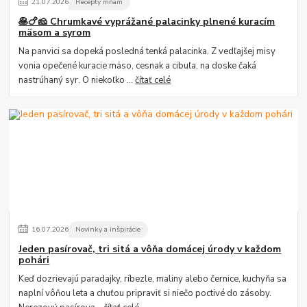
21
.
07
.
2026
Recepty mňam
🥞🍗🧀 Chrumkavé vyprážané palacinky plnené kuracím
mäsom a syrom
Na panvici sa dopeká posledná tenká palacinka. Z vedľajšej misy
vonia opečené kuracie mäso, cesnak a cibuľa, na doske čaká
nastrúhaný syr. O niekoľko ...
čítať celé
16
.
07
.
2026
Novinky a inšpirácie
Jeden pasírovač, tri sitá a vôňa domácej úrody v každom
pohári
Keď dozrievajú paradajky, ríbezle, maliny alebo černice, kuchyňa sa
naplní vôňou leta a chuťou pripraviť si niečo poctivé do zásoby.