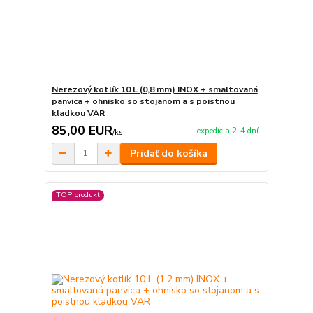
Nerezový kotlík 10 L (0,8 mm) INOX + smaltovaná
panvica + ohnisko so stojanom a s poistnou
kladkou VAR
85,00 EUR
expedícia 2-4 dní
/
ks
Pridať do košíka
TOP produkt