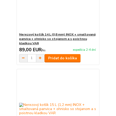
Nerezový kotlík 14 L (0,8 mm) INOX + smaltovaná
panvica + ohnisko so stojanom a s poistnou
kladkou VAR
89,00 EUR
expedícia 2-4 dní
/
ks
Pridať do košíka