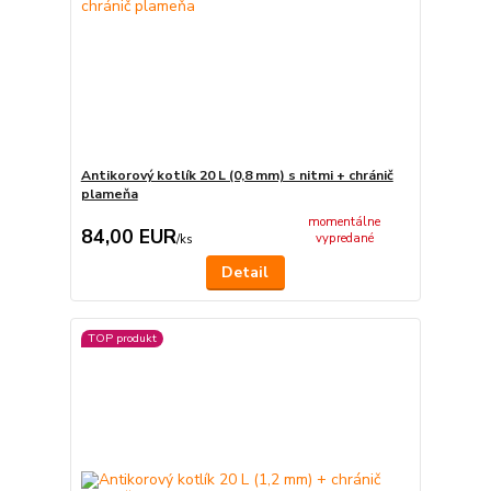
Antikorový kotlík 20 L (0,8 mm) s nitmi + chránič
plameňa
momentálne
84,00 EUR
vypredané
/
ks
Detail
TOP produkt