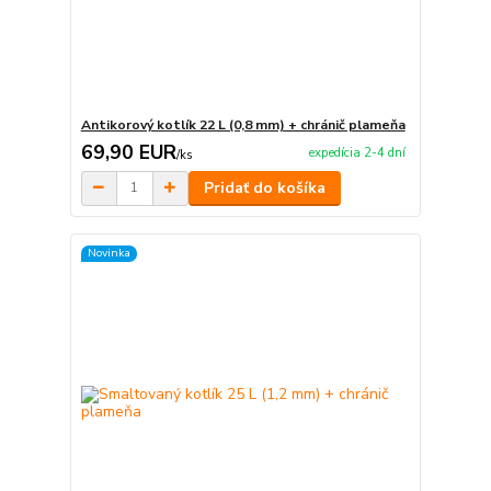
Antikorový kotlík 22 L (0,8 mm) + chránič plameňa
69,90 EUR
expedícia 2-4 dní
/
ks
Pridať do košíka
Novinka