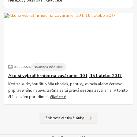
Nerezový pasírova...
čítať celé
09
.
07
.
2026
Novinky a inšpirácie
Ako si vybrať hrniec na zaváranie: 10 l, 15 l alebo 20 l?
Keď sa kuchyňou šíri vôňa uhoriek, papriky, ovocia alebo čerstvo
pripraveného nálevu, začína sa tá pravá sezóna zavárania. V tomto
článku vám poradíme...
čítať celé
Zobraziť všetky články