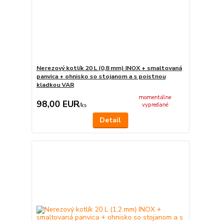
Nerezový kotlík 20 L (0,8 mm) INOX + smaltovaná
panvica + ohnisko so stojanom a s poistnou
kladkou VAR
momentálne
98,00 EUR
vypredané
/
ks
Detail