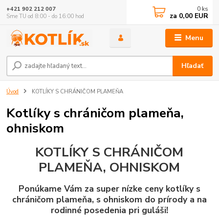
0
ks
+421 902 212 007
za
0,00 EUR
Sme TU od 8:00 - do 16:00 hod
Menu
Hľadať
Úvod
KOTLÍKY S CHRÁNIČOM PLAMEŇA
Kotlíky s chráničom plameňa,
ohniskom
KOTLÍKY S CHRÁNIČOM
PLAMEŇA, OHNISKOM
Ponúkame Vám za super nízke ceny kotlíky s
chráničom plameňa, s ohniskom do prírody a na
rodinné posedenia pri guláši!