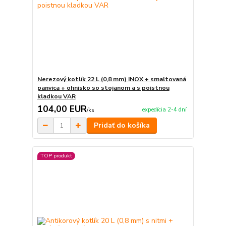
Nerezový kotlík 22 L (0,8 mm) INOX + smaltovaná
panvica + ohnisko so stojanom a s poistnou
kladkou VAR
104,00 EUR
expedícia 2-4 dní
/
ks
Pridať do košíka
TOP produkt