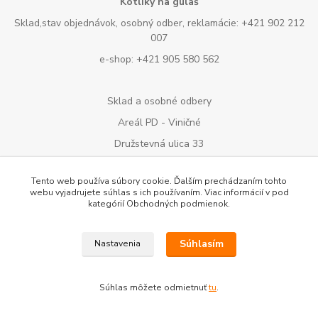
Kotlíky na guláš
Sklad,stav objednávok, osobný odber, reklamácie: +421 902 212
007
e-shop: +421 905 580 562
Sklad a osobné odbery
Areál PD - Viničné
Družstevná ulica 33
Tento web používa súbory cookie. Ďalším prechádzaním tohto
Súpravu si nemusíš kupovať, stačí si ju požičať
webu vyjadrujete súhlas s ich používaním. Viac informácií v pod
kategórií Obchodných podmienok.
KLIKNI TU
👨‍🍳🍲
Špecialisti na kotlíky
Súhlasím
Nastavenia
🔐💳
Bezpečná platba
Súhlas môžete odmietnuť
tu
.
🛡️💸
Garancia vrátenia peňazí