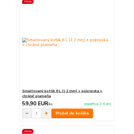
Akcia
Smaltovaný kotlík 8 L (1,2 mm) + pokrievka +
chránič plameňa
59,90 EUR
expedícia 2-4 dní
/
ks
Pridať do košíka
Akcia