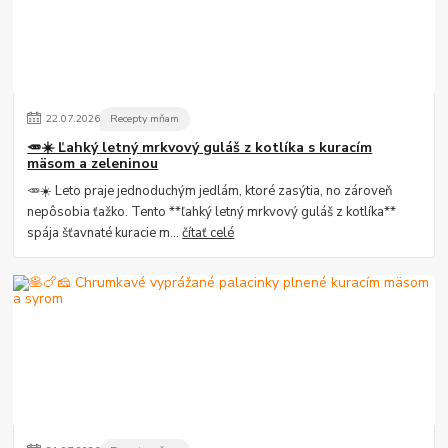
22
.
07
.
2026
Recepty mňam
🥕☀️ Ľahký letný mrkvový guláš z kotlíka s kuracím
mäsom a zeleninou
🥕☀️ Leto praje jednoduchým jedlám, ktoré zasýtia, no zároveň
nepôsobia ťažko. Tento **ľahký letný mrkvový guláš z kotlíka**
spája šťavnaté kuracie m...
čítať celé