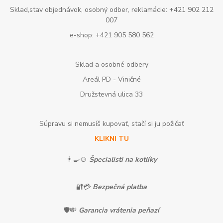
Sklad,stav objednávok, osobný odber, reklamácie: +421 902 212
007
e-shop: +421 905 580 562
Sklad a osobné odbery
Areál PD - Viničné
Družstevná ulica 33
Súpravu si nemusíš kupovať, stačí si ju požičať
KLIKNI TU
👨‍🍳🍲
Špecialisti na kotlíky
🔐💳
Bezpečná platba
🛡️💸
Garancia vrátenia peňazí