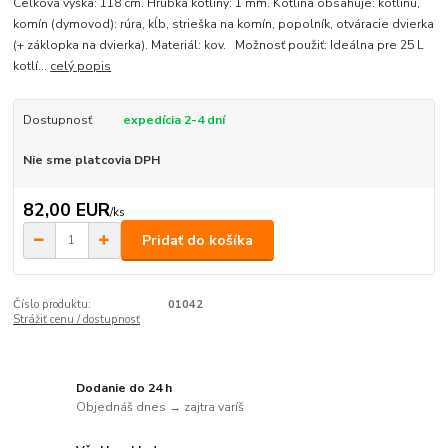
Celková výška: 118 cm. Hrúbka kotliny: 1 mm. Kotlina obsahuje: kotlinu,
komín (dymovod): rúra, kĺb, strieška na komín, popolník, otváracie dvierka
(+ záklopka na dvierka). Materiál: kov. Možnosť použiť: Ideálna pre 25 L
kotlí...
celý popis
Dostupnosť
expedícia 2-4 dní
Nie sme platcovia DPH
82,00 EUR
/
ks
Pridať do košíka
Číslo produktu:
01042
Strážiť cenu / dostupnosť
Dodanie do 24 h
Objednáš dnes → zajtra varíš