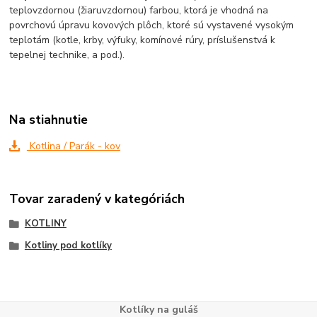
teplovzdornou (žiaruvzdornou) farbou, ktorá je vhodná na
povrchovú úpravu kovových plôch, ktoré sú vystavené vysokým
teplotám (kotle, krby, výfuky, komínové rúry, príslušenstvá k
tepelnej technike, a pod.).
Na stiahnutie
Kotlina / Parák - kov
Tovar zaradený v kategóriách
KOTLINY
Kotliny pod kotlíky
Kotlíky na guláš