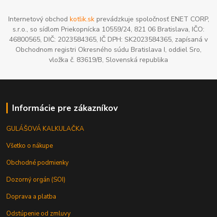
Internetový obchod
kotlik.sk
prevádzkuje spoločnosť ENET CORP,
s.r.o., so sídlom Priekopnícka 10559/24, 821 06 Bratislava, IČO:
46800565, DIČ: 2023584365, IČ DPH: SK2023584365, zapísaná v
Obchodnom registri Okresného súdu Bratislava I, oddiel Sro,
vložka č. 83619/B, Slovenská republika
Informácie pre zákazníkov
GULÁŠOVÁ KALKULAČKA
Všetko o nákupe
Obchodné podmienky
Dozorný orgán (SOI)
Doprava a platba
Odstúpenie od zmluvy