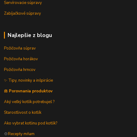
Servírovacie súpravy
Zabíjačkové súpravy
Najlepšie z blogu
Požičovňa súprav
Požičovňa horákov
Požičovňa hrncov
✨ Tipy, novinky a inšpirácie
⚖️ Porovnania produktov
Aký veľký kotlík potrebuješ ?
Starostlivosť o kotlík
Ako vybrať kotlinu pod kotlík?
🍲
Recepty mňam