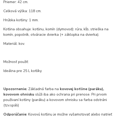
Priemer: 42 cm.
Celková výška: 118 cm.
Hrúbka kotliny: 1 mm.
Kotlina obsahuje: kotlinu, komín (dymovod): rúra, kĺb, strieška na
komín, popolník, otváracie dvierka (+ záklopka na dvierka).
Materiál: kov.
Možnosť použiť:
Ideálna pre 25 L kotlíky.
Upozornenie:
Základná farba na
kovovej kotline (paráku),
kovovom ohnisku
slúži iba ako ochrana pri prenose. Pri prvom
používaní kotliny (paráku) a kovovom ohnisku sa farba odstráni
(tzv.spáli)
Odporúčanie
: Kovovú kotlinu je možne vyšamotovať alebo natrieť