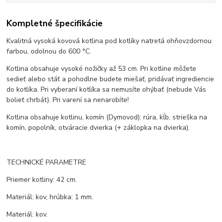
Kompletné špecifikácie
Kvalitná vysoká kovová kotlina pod kotlíky natretá ohňovzdornou
farbou, odolnou do 600 °C.
Kotlina obsahuje vysoké nožičky až 53 cm. Pri kotline môžete
sedieť alebo stáť a pohodlne budete miešať, pridávať ingrediencie
do kotlíka. Pri vyberaní kotlíka sa nemusíte ohýbať (nebude Vás
bolieť chrbát). Pri varení sa nenarobíte!
Kotlina obsahuje kotlinu, komín (Dymovod): rúra, kĺb, strieška na
komín, popolník, otváracie dvierka (+ záklopka na dvierka).
TECHNICKÉ PARAMETRE
Priemer kotliny: 42 cm.
Materiál: kov, hrúbka: 1 mm.
Materiál: kov.