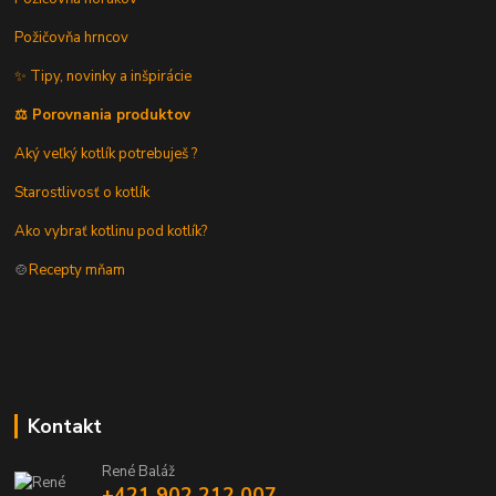
Požičovňa hrncov
✨ Tipy, novinky a inšpirácie
⚖️ Porovnania produktov
Aký veľký kotlík potrebuješ ?
Starostlivosť o kotlík
Ako vybrať kotlinu pod kotlík?
🍲
Recepty mňam
Kontakt
René Baláž
+421 902 212 007