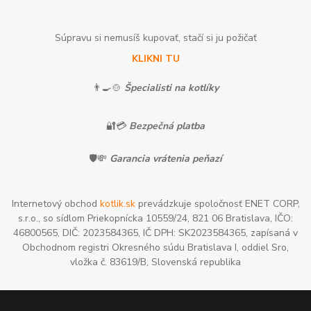
Súpravu si nemusíš kupovať, stačí si ju požičať
KLIKNI TU
👨‍🍳🍲
Špecialisti na kotlíky
🔐💳
Bezpečná platba
🛡️💸
Garancia vrátenia peňazí
Internetový obchod
kotlik.sk
prevádzkuje spoločnosť ENET CORP,
s.r.o., so sídlom Priekopnícka 10559/24, 821 06 Bratislava, IČO:
46800565, DIČ: 2023584365, IČ DPH: SK2023584365, zapísaná v
Obchodnom registri Okresného súdu Bratislava I, oddiel Sro,
vložka č. 83619/B, Slovenská republika