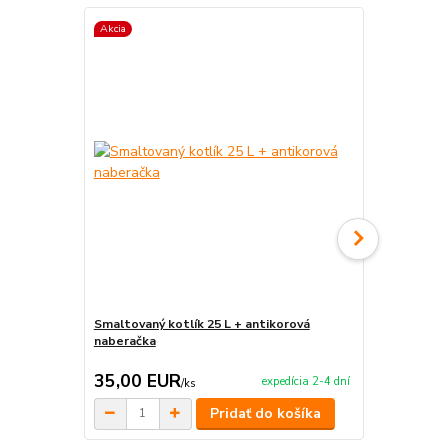
Akcia
Smaltovaný kotlík 25 L + antikorová
Smaltovaný k
naberačka
35,00 EUR
36,50 E
expedícia 2-4 dní
/
ks
Pridať do košíka