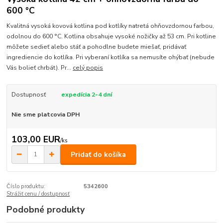
600 °C
Kvalitná vysoká kovová kotlina pod kotlíky natretá ohňovzdornou farbou,
odolnou do 600 °C. Kotlina obsahuje vysoké nožičky až 53 cm. Pri kotline
môžete sedieť alebo stáť a pohodlne budete miešať, pridávať
ingrediencie do kotlíka. Pri vyberaní kotlíka sa nemusíte ohýbať (nebude
Vás bolieť chrbát). Pr...
celý popis
Dostupnosť
expedícia 2-4 dní
Nie sme platcovia DPH
103,00 EUR
/
ks
Pridať do košíka
Číslo produktu:
5342600
Strážiť cenu / dostupnosť
Podobné produkty