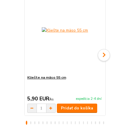
Kliešte na mäso 55 cm
Obracačka n
5,90 EUR
5,50 EU
expedícia 2-4 dní
/
ks
Pridať do košíka