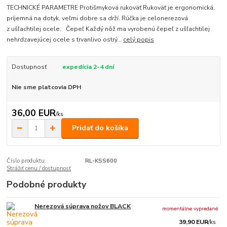
TECHNICKÉ PARAMETRE Protišmyková rukoväť Rukoväť je ergonomická,
príjemná na dotyk, veľmi dobre sa drží. Rúčka je celonerezová
z ušľachtilej ocele. Čepeľ Každý nôž ma vyrobenú čepeľ z ušľachtilej
nehrdzavejúcej ocele s trvanlivo ostrý...
celý popis
Dostupnosť
expedícia 2-4 dní
Nie sme platcovia DPH
36,00 EUR
/
ks
Pridať do košíka
Číslo produktu:
RL-KSS600
Strážiť cenu / dostupnosť
Podobné produkty
Nerezová súprava nožov BLACK
momentálne vypredané
39,90 EUR
/
ks