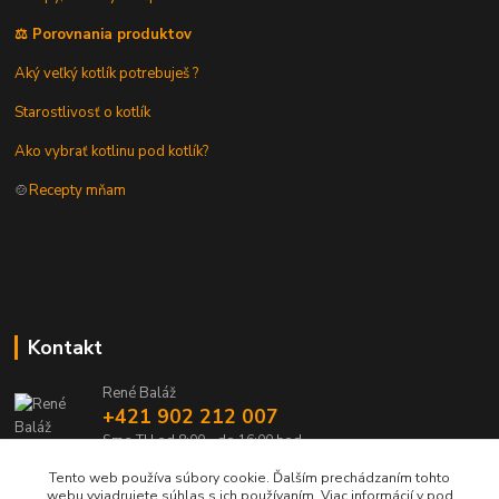
⚖️ Porovnania produktov
Aký veľký kotlík potrebuješ ?
Starostlivosť o kotlík
Ako vybrať kotlinu pod kotlík?
🍲
Recepty mňam
Kontakt
René Baláž
+421 902 212 007
Sme TU od 8:00 - do 16:00 hod
Tento web používa súbory cookie. Ďalším prechádzaním tohto
info@kotlik.sk
webu vyjadrujete súhlas s ich používaním. Viac informácií v pod