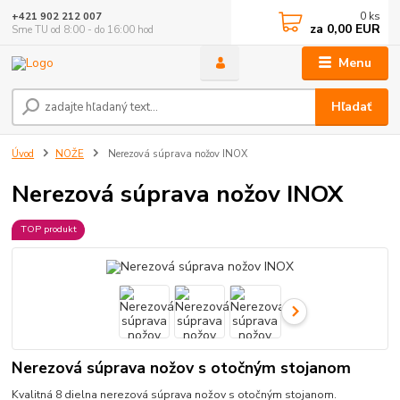
0
ks
+421 902 212 007
za
0,00 EUR
Sme TU od 8:00 - do 16:00 hod
Menu
Hľadať
Úvod
NOŽE
Nerezová súprava nožov INOX
Nerezová súprava nožov INOX
TOP produkt
Nerezová súprava nožov s otočným stojanom
Kvalitná 8 dielna nerezová súprava nožov s otočným stojanom.