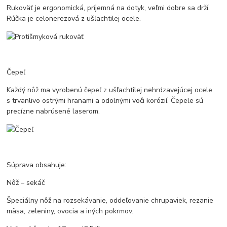
Rukoväť je ergonomická, príjemná na dotyk, veľmi dobre sa drží.
Rúčka je celonerezová z ušľachtilej ocele.
Čepeľ
Každý nôž ma vyrobenú čepeľ z ušľachtilej nehrdzavejúcej ocele
s trvanlivo ostrými hranami a odolnými voči korózií. Čepele sú
precízne nabrúsené laserom.
Súprava obsahuje:
Nôž – sekáč
Špeciálny nôž na rozsekávanie, oddeľovanie chrupaviek, rezanie
mäsa, zeleniny, ovocia a iných pokrmov.