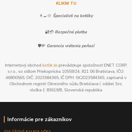
KLIKNI TU
👨‍🍳🍲
Špecialisti na kotlíky
🔐💳
Bezpečná platba
🛡️💸
Garancia vrátenia peňazí
Internetový obchod
kotlik.sk
prevádzkuje spoločnosť ENET CORP,
s.r.o., so sídlom Priekopnícka 10559/24, 821 06 Bratislava, IČO:
46800565, DIČ: 2023584365, IČ DPH: SK2023584365, zapísaná v
Obchodnom registri Okresného súdu Bratislava I, oddiel Sro,
vložka č. 83619/B, Slovenská republika
Informácie pre zákazníkov
GULÁŠOVÁ KALKULAČKA