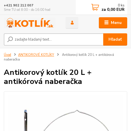
0
ks
+421 902 212 007
za
0,00 EUR
Sme TU od 8:00 - do 16:00 hod
Menu
Hľadať
Úvod
ANTIKOROVÉ KOTLÍKY
Antikorový kotlík 20 L + antikórová
naberačka
Antikorový kotlík 20 L +
antikórová naberačka