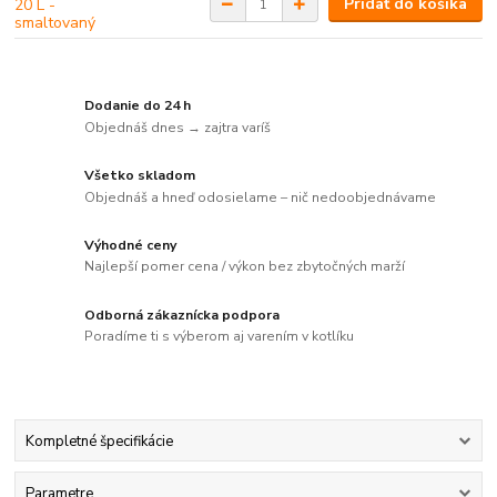
Pridať do košíka
Dodanie do 24 h
Objednáš dnes → zajtra varíš
Všetko skladom
Objednáš a hneď odosielame – nič nedoobjednávame
Výhodné ceny
Najlepší pomer cena / výkon bez zbytočných marží
Odborná zákaznícka podpora
Poradíme ti s výberom aj varením v kotlíku
Kompletné špecifikácie
Parametre