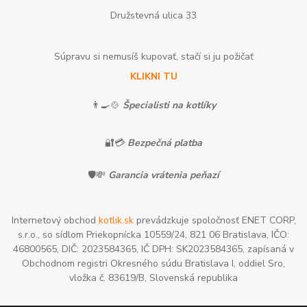
Družstevná ulica 33
Súpravu si nemusíš kupovať, stačí si ju požičať
KLIKNI TU
👨‍🍳🍲
Špecialisti na kotlíky
🔐💳
Bezpečná platba
🛡️💸
Garancia vrátenia peňazí
Internetový obchod
kotlik.sk
prevádzkuje spoločnosť ENET CORP,
s.r.o., so sídlom Priekopnícka 10559/24, 821 06 Bratislava, IČO:
46800565, DIČ: 2023584365, IČ DPH: SK2023584365, zapísaná v
Obchodnom registri Okresného súdu Bratislava I, oddiel Sro,
vložka č. 83619/B, Slovenská republika