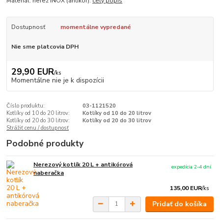
Materiál: nerez INOX (antikor).
celý popis
Dostupnosť
momentálne vypredané
Nie sme platcovia DPH
29,90 EUR
/
ks
Momentálne nie je k dispozícii
Číslo produktu:
03-1121520
Kotlíky od 10 do 20 litrov:
Kotlíky od 10 do 20 litrov
Kotlíky od 20 do 30 litrov:
Kotlíky od 20 do 30 litrov
Strážiť cenu / dostupnosť
Podobné produkty
Nerezový kotlík 20 L + antikórová
expedícia 2-4 dní
naberačka
135,00 EUR
/
ks
Pridať do košíka