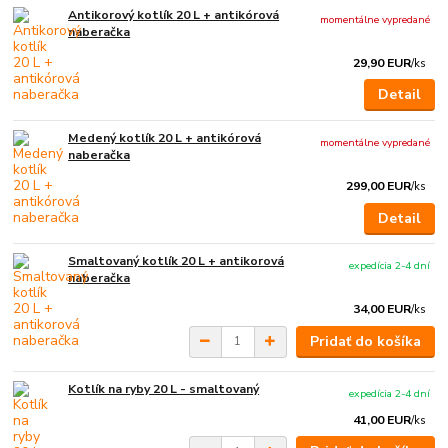
Antikorový kotlík 20 L + antikórová
momentálne vypredané
naberačka
29,90 EUR
/
ks
Detail
Medený kotlík 20 L + antikórová
momentálne vypredané
naberačka
299,00 EUR
/
ks
Detail
Smaltovaný kotlík 20 L + antikorová
expedícia 2-4 dní
naberačka
34,00 EUR
/
ks
Pridať do košíka
Kotlík na ryby 20 L - smaltovaný
expedícia 2-4 dní
41,00 EUR
/
ks