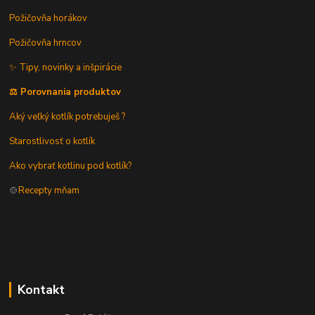
Požičovňa horákov
Požičovňa hrncov
✨ Tipy, novinky a inšpirácie
⚖️ Porovnania produktov
Aký veľký kotlík potrebuješ ?
Starostlivosť o kotlík
Ako vybrať kotlinu pod kotlík?
🍲
Recepty mňam
Kontakt