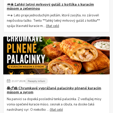
🥕☀️ Ľahký letný mrkvový guláš z kotlíka s kuracím
mäsom a zeleninou
🥕☀️ Leto praje jednoduchým jedlám, ktoré zasýtia, no zároveň
nepôsobia ťažko. Tento **ľahký letný mrkvový guláš z kotlíka**
spája šťavnaté kuracie m...
čítať celé
21
.
07
.
2026
Recepty mňam
🥞🍗🧀 Chrumkavé vyprážané palacinky plnené kuracím
mäsom a syrom
Na panvici sa dopeká posledná tenká palacinka. Z vedľajšej misy
vonia opečené kuracie mäso, cesnak a cibuľa, na doske čaká
nastrúhaný syr. O niekoľko ...
čítať celé