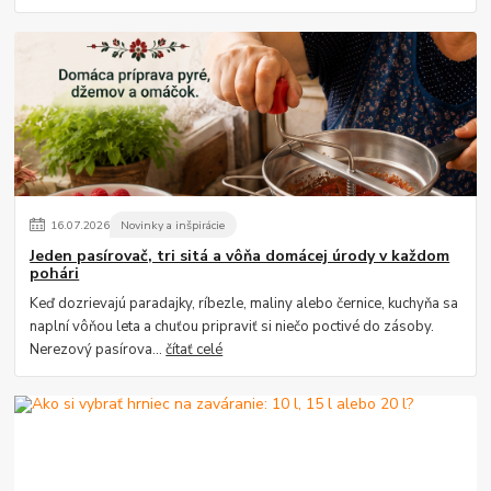
16
.
07
.
2026
Novinky a inšpirácie
Jeden pasírovač, tri sitá a vôňa domácej úrody v každom
pohári
Keď dozrievajú paradajky, ríbezle, maliny alebo černice, kuchyňa sa
naplní vôňou leta a chuťou pripraviť si niečo poctivé do zásoby.
Nerezový pasírova...
čítať celé