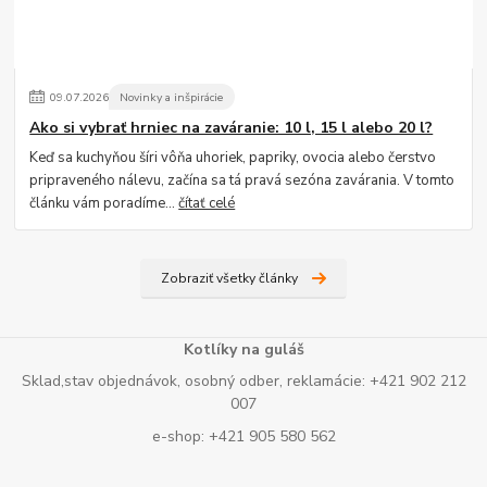
09
.
07
.
2026
Novinky a inšpirácie
Ako si vybrať hrniec na zaváranie: 10 l, 15 l alebo 20 l?
Keď sa kuchyňou šíri vôňa uhoriek, papriky, ovocia alebo čerstvo
pripraveného nálevu, začína sa tá pravá sezóna zavárania. V tomto
článku vám poradíme...
čítať celé
Zobraziť všetky články
Kotlíky na guláš
Sklad,stav objednávok, osobný odber, reklamácie: +421 902 212
007
e-shop: +421 905 580 562