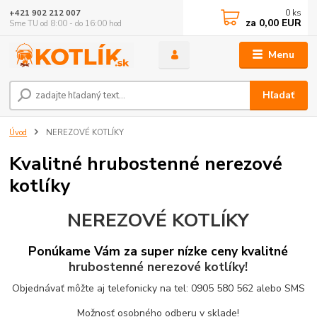
0
ks
+421 902 212 007
za
0,00 EUR
Sme TU od 8:00 - do 16:00 hod
Menu
Hľadať
Úvod
NEREZOVÉ KOTLÍKY
Kvalitné hrubostenné nerezové
kotlíky
NEREZOVÉ KOTLÍKY
Ponúkame Vám za super nízke ceny kvalitné
hrubostenné nerezové kotlíky!
Objednávať môžte aj telefonicky na tel: 0905 580 562 alebo SMS
Možnosť osobného odberu v sklade!