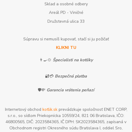
Sklad a osobné odbery
Areál PD - Viničné
Družstevná ulica 33
Súpravu si nemusíš kupovať, stačí si ju požičať
KLIKNI TU
👨‍🍳🍲
Špecialisti na kotlíky
🔐💳
Bezpečná platba
🛡️💸
Garancia vrátenia peňazí
Internetový obchod
kotlik.sk
prevádzkuje spoločnosť ENET CORP,
s.r.o., so sídlom Priekopnícka 10559/24, 821 06 Bratislava, IČO:
46800565, DIČ: 2023584365, IČ DPH: SK2023584365, zapísaná v
Obchodnom registri Okresného súdu Bratislava I, oddiel Sro,