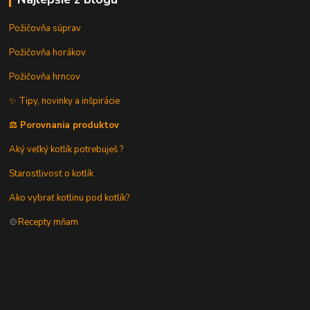
Požičovňa súprav
Požičovňa horákov
Požičovňa hrncov
✨ Tipy, novinky a inšpirácie
⚖️ Porovnania produktov
Aký veľký kotlík potrebuješ ?
Starostlivosť o kotlík
Ako vybrať kotlinu pod kotlík?
🍲
Recepty mňam