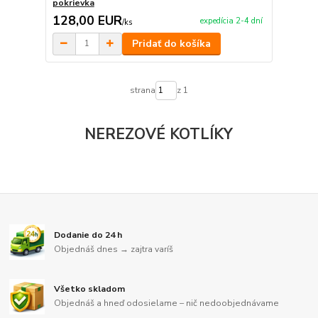
pokrievka
128,00 EUR
expedícia 2-4 dní
/
ks
Pridať do košíka
strana
z 1
NEREZOVÉ KOTLÍKY
Dodanie do 24 h
Objednáš dnes → zajtra varíš
Všetko skladom
Objednáš a hneď odosielame – nič nedoobjednávame