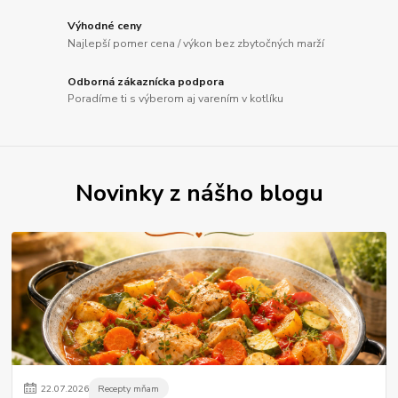
Výhodné ceny
Najlepší pomer cena / výkon bez zbytočných marží
Odborná zákaznícka podpora
Poradíme ti s výberom aj varením v kotlíku
Novinky z nášho blogu
22
.
07
.
2026
Recepty mňam