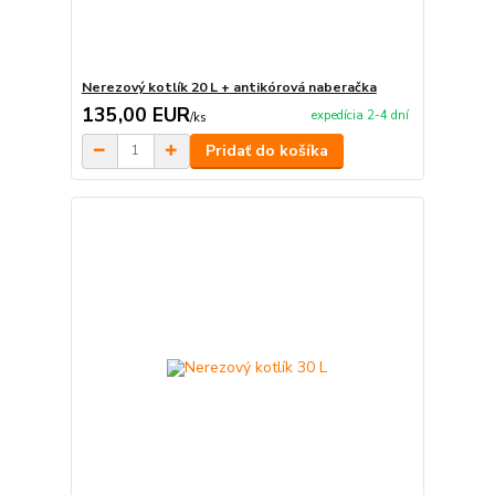
Nerezový kotlík 20 L + antikórová naberačka
135,00 EUR
expedícia 2-4 dní
/
ks
Pridať do košíka