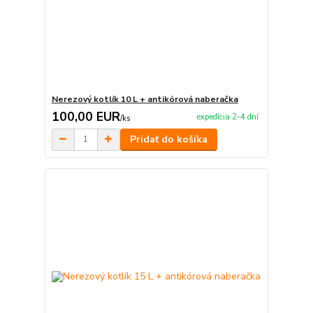
Nerezový kotlík 10 L + antikórová naberačka
100,00 EUR
expedícia 2-4 dní
/
ks
Pridať do košíka