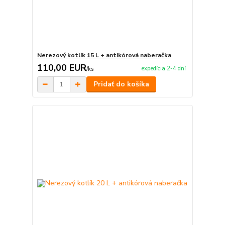
Nerezový kotlík 15 L + antikórová naberačka
110,00 EUR
expedícia 2-4 dní
/
ks
Pridať do košíka