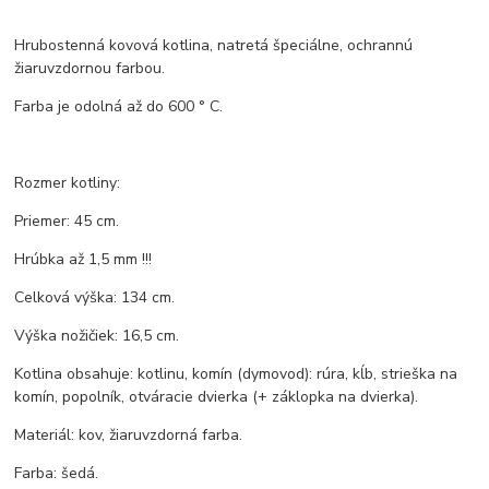
Hrubostenná kovová kotlina, natretá špeciálne, ochrannú
žiaruvzdornou farbou.
Farba je odolná až do 600 ° C.
Rozmer kotliny:
Priemer: 45 cm.
Hrúbka až 1,5 mm !!!
Celková výška: 134 cm.
Výška nožičiek: 16,5 cm.
Kotlina obsahuje: kotlinu, komín (dymovod): rúra, kĺb, strieška na
komín, popolník, otváracie dvierka (+ záklopka na dvierka).
Materiál: kov, žiaruvzdorná farba.
Farba: šedá.