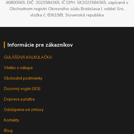
46800565, DIČ: 2023584365, IČ DPH: SK2023584365, zapísaná v
Obchodnom registri Okresného súdu Bratislava I, oddiel Sro,
vložka č. 83619/B, Slovenská republika
Informácie pre zákazníkov
GULÁŠOVÁ KALKULAČKA
Všetko o nákupe
Obchodné podmienky
Dozorný orgán (SOI)
Doprava a platba
Odstúpenie od zmluvy
Kontakty
Blog