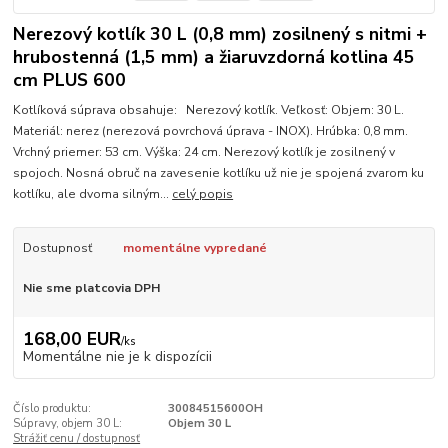
Nerezový kotlík 30 L (0,8 mm) zosilnený s nitmi +
hrubostenná (1,5 mm) a žiaruvzdorná kotlina 45
cm PLUS 600
Kotlíková súprava obsahuje: Nerezový kotlík. Veľkosť: Objem: 30 L.
Materiál: nerez (nerezová povrchová úprava - INOX). Hrúbka: 0,8 mm.
Vrchný priemer: 53 cm. Výška: 24 cm. Nerezový kotlík je zosilnený v
spojoch. Nosná obruč na zavesenie kotlíku už nie je spojená zvarom ku
kotlíku, ale dvoma silným...
celý popis
Dostupnosť
momentálne vypredané
Nie sme platcovia DPH
168,00 EUR
/
ks
Momentálne nie je k dispozícii
Číslo produktu:
30084515600OH
Súpravy, objem 30 L:
Objem 30 L
Strážiť cenu / dostupnosť