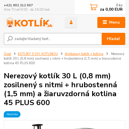
0
ks
+421 902 212 007
za
0,00 EUR
Sme TU od 8:00 - do 16:00 hod
Menu
Hľadať
Úvod
KOTLÍKY S OH. KOTLINOU
Antikorový kotlík + kotlina
Nerezový
kotlík 30 L (0,8 mm) zosilnený s nitmi + hrubostenná (1,5 mm) a žiaruvzdorná
kotlina 45 PLUS 600
Nerezový kotlík 30 L (0,8 mm)
zosilnený s nitmi + hrubostenná
(1,5 mm) a žiaruvzdorná kotlina
45 PLUS 600
Novinka