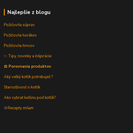
Najlepšie z blogu
Požičovňa súprav
Požičovňa horákov
Požičovňa hrncov
✨ Tipy, novinky a inšpirácie
⚖️ Porovnania produktov
Aký veľký kotlík potrebuješ ?
Starostlivosť o kotlík
Ako vybrať kotlinu pod kotlík?
🍲
Recepty mňam