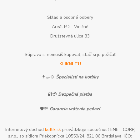
Sklad a osobné odbery
Areál PD - Viničné
Družstevná ulica 33
Súpravu si nemusíš kupovať, stačí si ju požičať
KLIKNI TU
👨‍🍳🍲
Špecialisti na kotlíky
🔐💳
Bezpečná platba
🛡️💸
Garancia vrátenia peňazí
Internetový obchod
kotlik.sk
prevádzkuje spoločnosť ENET CORP,
s.r.o., so sídlom Priekopnícka 10559/24, 821 06 Bratislava, IČO: