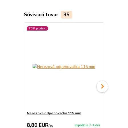
Súvisiaci tovar
35
TOP produkt
Nerezová odpenovačka 115 mm
Smaltovaná
8,80 EUR
6,50 EU
expedícia 2-4 dní
/
ks