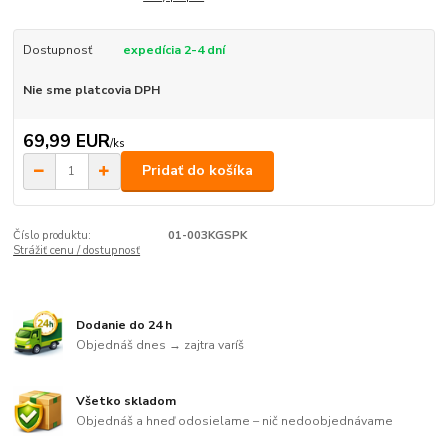
Dostupnosť
expedícia 2-4 dní
Nie sme platcovia DPH
69,99 EUR
/
ks
Pridať do košíka
Číslo produktu:
01-003KGSPK
Strážiť cenu / dostupnosť
Dodanie do 24 h
Objednáš dnes → zajtra varíš
Všetko skladom
Objednáš a hneď odosielame – nič nedoobjednávame