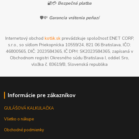
🔐💳
Bezpečná platba
🛡️💸
Garancia vrátenia peňazí
Internetový obchod
kotlik.sk
prevádzkuje spoločnosť ENET CORP,
s.r.o., so sídlom Priekopnícka 10559/24, 821 06 Bratislava, IČO:
46800565, DIČ: 2023584365, IČ DPH: SK2023584365, zapísaná v
Obchodnom registri Okresného súdu Bratislava I, oddiel Sro,
vložka č. 83619/B, Slovenská republika
Informácie pre zákazníkov
GULÁŠOVÁ KALKULAČKA
Všetko o nákupe
Obchodné podmienky