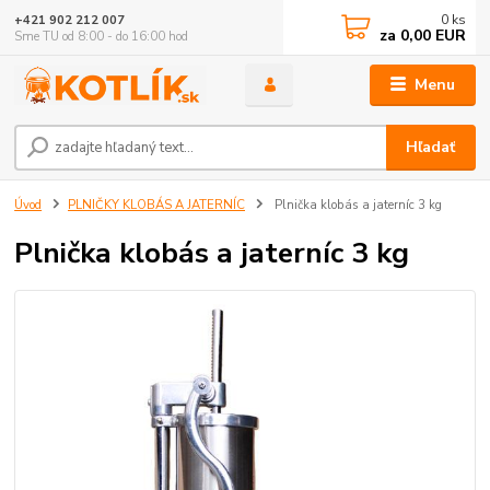
0
ks
+421 902 212 007
za
0,00 EUR
Sme TU od 8:00 - do 16:00 hod
Menu
Hľadať
Úvod
PLNIČKY KLOBÁS A JATERNÍC
Plnička klobás a jaterníc 3 kg
Plnička klobás a jaterníc 3 kg