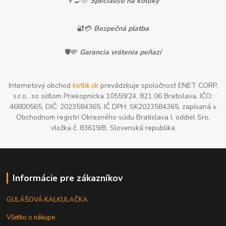
👨‍🍳🍲
Špecialisti na kotlíky
🔐💳
Bezpečná platba
🛡️💸
Garancia vrátenia peňazí
Internetový obchod
kotlik.sk
prevádzkuje spoločnosť ENET CORP,
s.r.o., so sídlom Priekopnícka 10559/24, 821 06 Bratislava, IČO:
46800565, DIČ: 2023584365, IČ DPH: SK2023584365, zapísaná v
Obchodnom registri Okresného súdu Bratislava I, oddiel Sro,
vložka č. 83619/B, Slovenská republika
Informácie pre zákazníkov
GULÁŠOVÁ KALKULAČKA
Všetko o nákupe