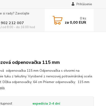
Prihlásenie
e si rady? Zavolajte
0
ks
za
0,00 EUR
 902 212 007
 od 8:00 - do 16:00 hod
zová odpenovačka 115 mm
vá odpenovačka 115 mm Odpenovačka s otvormi na
nie tuku z tekutiny. Vyrobené z nerezovej potravinárskej ocele.
ť: Dĺžka odpenovačky: 64 cm Priemer odpenovačky: 115 mm
opis
tupnosť
expedícia 2-4 dní