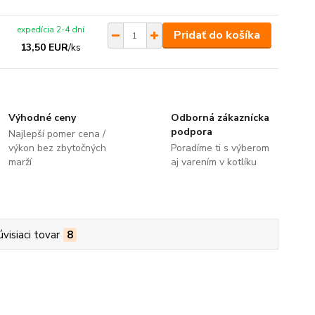
expedícia 2-4 dní
Pridať do košíka
13,50 EUR
/
ks
Výhodné ceny
Odborná zákaznícka
podpora
Najlepší pomer cena /
výkon bez zbytočných
Poradíme ti s výberom
marží
aj varením v kotlíku
úvisiaci tovar
8