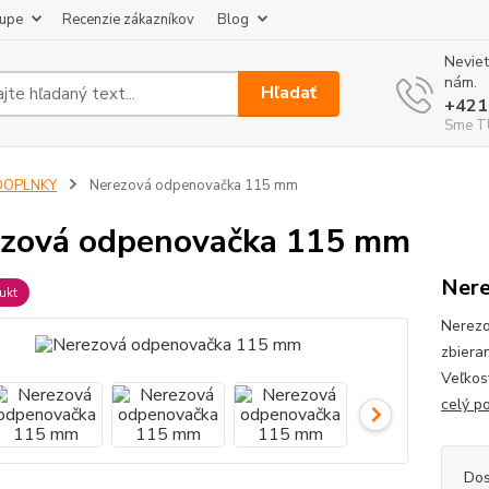
kupe
Recenzie zákazníkov
Blog
Neviet
nám.
Hľadať
+421
Sme TU
DOPLNKY
Nerezová odpenovačka 115 mm
zová odpenovačka 115 mm
Nere
ukt
Nerezo
zbiera
Veľkos
celý p
Dos