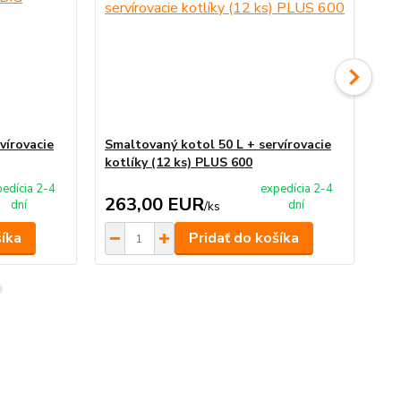
vírovacie
Smaltovaný kotol 50 L + servírovacie
Sm
kotlíky (12 ks) PLUS 600
ko
edícia 2-4
expedícia 2-4
263,00 EUR
2
dní
dní
/
ks
šíka
Pridať do košíka