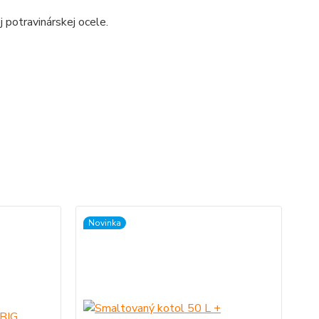
 potravinárskej ocele.
Novinka
No