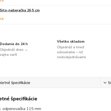
Sito-naberačka 26,5 cm
Všetko skladom
Dodanie do 24 h
Objednáš a hneď
Objednáš dnes →
odosielame – nič
zajtra varíš
nedoobjednávame
etné špecifikácie
S
tné špecifikácie
á odpenovačka 115 mm