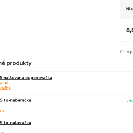
Nie
8,
Číslo p
é produkty
Smaltovaná odpenovačka
Sito-naberačka
v e
Sito-naberačka