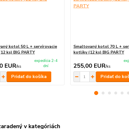
aný kotol 50 L + servírovacie
Smaltovaný kotol 70 L + ser
 (12 ks) BIG PARTY
kotlíky (12 ks) BIG PARTY
expedícia 2-4
exp
00 EUR
255,00 EUR
dní
/
ks
/
ks
Pridať do košíka
Pridať do ko
zaradený v kategóriách