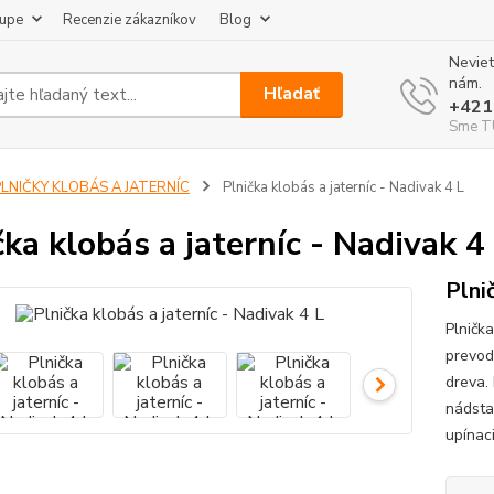
kupe
Recenzie zákazníkov
Blog
Neviet
nám.
Hľadať
+421
Sme TU
PLNIČKY KLOBÁS A JATERNÍC
Plnička klobás a jaterníc - Nadivak 4 L
čka klobás a jaterníc - Nadivak 4
Plni
Plnička
prevod
dreva.
nádsta
upínaci