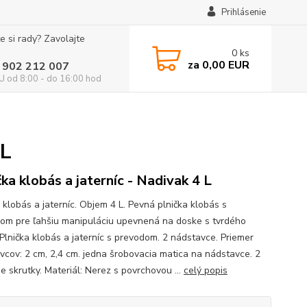
Prihlásenie
e si rady? Zavolajte
0
ks
za
0,00 EUR
 902 212 007
 od 8:00 - do 16:00 hod
 L
čka klobás a jaterníc - Nadivak 4 L
 klobás a jaterníc. Objem 4 L. Pevná plnička klobás s
om pre ľahšiu manipuláciu upevnená na doske s tvrdého
 Plnička klobás a jaterníc s prevodom. 2 nádstavce. Priemer
vcov: 2 cm, 2,4 cm. jedna šrobovacia matica na nádstavce. 2
e skrutky. Materiál: Nerez s povrchovou ...
celý popis