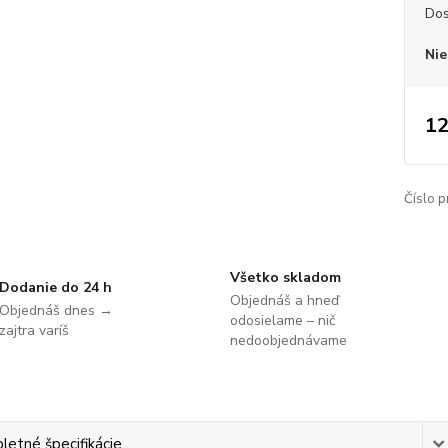
Dos
Nie
12
Číslo p
Všetko skladom
Dodanie do 24 h
Objednáš a hneď
Objednáš dnes →
odosielame – nič
zajtra varíš
nedoobjednávame
etné špecifikácie