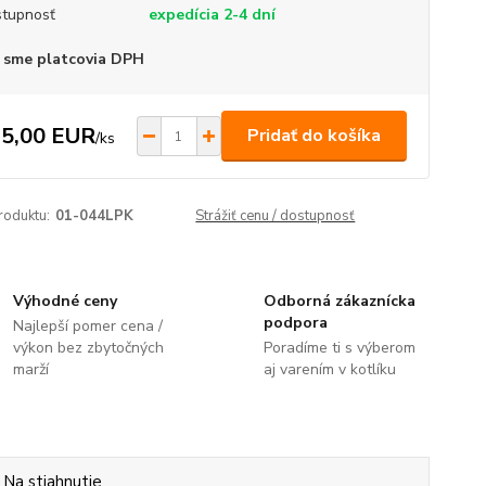
tupnosť
expedícia 2-4 dní
 sme platcovia DPH
5,00 EUR
Pridať do košíka
/
ks
roduktu:
01-044LPK
Strážiť cenu / dostupnosť
Výhodné ceny
Odborná zákaznícka
podpora
Najlepší pomer cena /
výkon bez zbytočných
Poradíme ti s výberom
marží
aj varením v kotlíku
Na stiahnutie