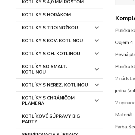
KOTLÍKY S 4,0 MM ROŠTOM
KOTLÍKY S HORÁKOM
Komple
KOTLÍKY S TROJNOŽKOU
Plnička kl
KOTLÍKY S KOV. KOTLINOU
Objem 4 
KOTLÍKY S OH. KOTLINOU
Pevná pln
Plnička k
KOTLÍKY SO SMALT.
KOTLINOU
2 nádstav
KOTLÍKY S NEREZ. KOTLINOU
jedna šro
KOTLÍKY S CHRÁNIČOM
2 upínaci
PLAMEŇA
Materiál:
KOTLÍKOVÉ SÚPRAVY BIG
PARTY
Farba: še
SERVÍROVACIE SÚPRAVY