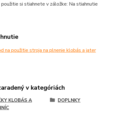
použitie si stiahnete v záložke: Na stiahnutie
ahnutie
 na použitie stroja na plnenie klobás a jater
zaradený v kategóriách
ČKY KLOBÁS A
DOPLNKY
RNÍC