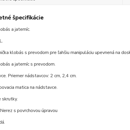
tné špecifikácie
obás a jaterníc.
L.
ička klobás s prevodom pre ľahšiu manipuláciu upevnená na dosk
lobás a jaterníc s prevodom.
ce. Priemer nádstavcov: 2 cm, 2,4 cm.
bovacia matica na nádstavce.
e skrutky.
 Nerez s povrchovou úpravou
dá.