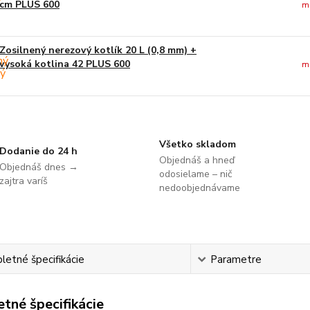
cm PLUS 600
m
Zosilnený nerezový kotlík 20 L (0,8 mm) +
vysoká kotlina 42 PLUS 600
m
Všetko skladom
Dodanie do 24 h
Objednáš a hneď
Objednáš dnes →
odosielame – nič
zajtra varíš
nedoobjednávame
etné špecifikácie
Parametre
tné špecifikácie