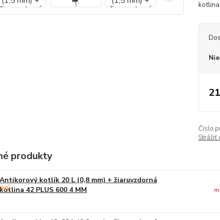
kotlina
Dos
Nie
21
Číslo p
Strážiť
é produkty
Antikorový kotlík 20 L (0,8 mm) + žiaruvzdorná
kotlina 42 PLUS 600 4 MM
m