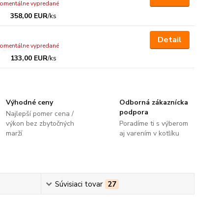
omentálne vypredané
358,00 EUR
/
ks
Detail
omentálne vypredané
133,00 EUR
/
ks
Výhodné ceny
Odborná zákaznícka
podpora
Najlepší pomer cena /
výkon bez zbytočných
Poradíme ti s výberom
marží
aj varením v kotlíku
Súvisiaci tovar
27