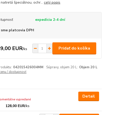
 natretá špeciálnou, ochr...
celý popis
tupnosť
expedícia 2-4 dní
 sme platcovia DPH
9,00 EUR
Pridať do košíka
/
ks
roduktu:
042015426004MM
Súpravy, objem 20 L:
Objem 20 L
 cenu / dostupnosť
Detail
omentálne vypredané
128,00 EUR
/
ks