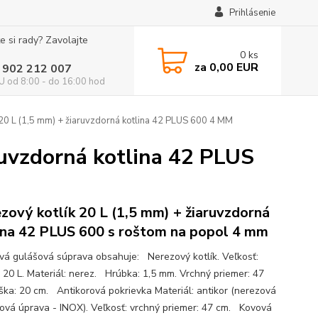
Prihlásenie
e si rady? Zavolajte
0
ks
za
0,00 EUR
 902 212 007
 od 8:00 - do 16:00 hod
20 L (1,5 mm) + žiaruvzdorná kotlina 42 PLUS 600 4 MM
ruvzdorná kotlina 42 PLUS
zový kotlík 20 L (1,5 mm) + žiaruvzdorná
ina 42 PLUS 600 s roštom na popol 4 mm
ová gulášová súprava obsahuje: Nerezový kotlík. Veľkosť:
 20 L. Materiál: nerez. Hrúbka: 1,5 mm. Vrchný priemer: 47
ška: 20 cm. Antikorová pokrievka Materiál: antikor (nerezová
ová úprava - INOX). Veľkosť: vrchný priemer: 47 cm. Kovová