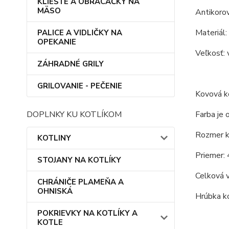
KLIEŠTE A OBRACAČKY NA
MÄSO
Antikoro
Materiál:
PALICE A VIDLIČKY NA
OPEKANIE
Veľkosť: 
ZÁHRADNÉ GRILY
GRILOVANIE - PEČENIE
Kovová ko
DOPLNKY KU KOTLÍKOM
Farba je 
Rozmer ko
KOTLINY
Priemer: 
STOJANY NA KOTLÍKY
Celková 
CHRÁNIČE PLAMEŇA A
OHNISKÁ
Hrúbka ko
POKRIEVKY NA KOTLÍKY A
KOTLE