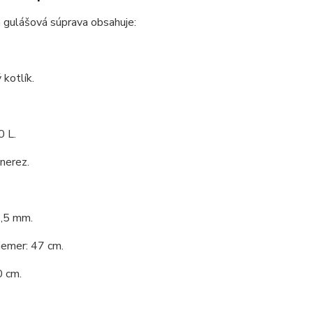
 gulášová súprava obsahuje:
kotlík.
0 L.
 nerez.
1,5 mm.
iemer: 47 cm.
0 cm.