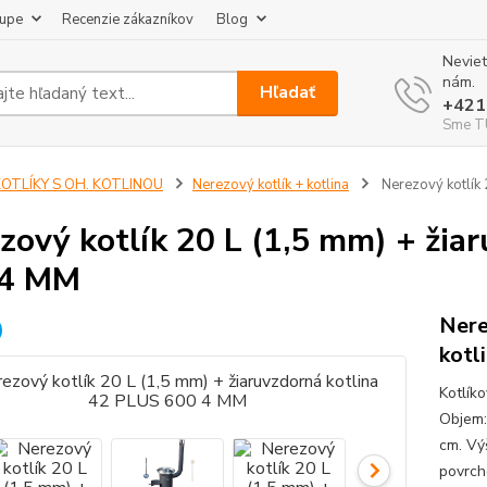
kupe
Recenzie zákazníkov
Blog
Neviet
nám.
Hľadať
+421
Sme TU
KOTLÍKY S OH. KOTLINOU
Nerezový kotlík + kotlina
Nerezový kotlík 
zový kotlík 20 L (1,5 mm) + žia
 4 MM
Nere
kotl
Kotlík
Objem:
cm. Vý
povrch