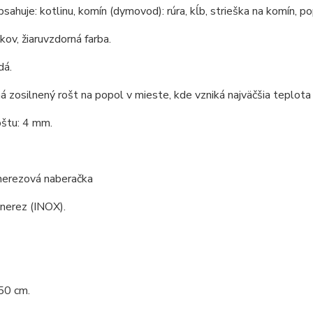
bsahuje: kotlinu, komín (dymovod): rúra, kĺb, strieška na komín, po
 kov, žiaruvzdorná farba.
dá.
á zosilnený rošt na popol v mieste, kde vzniká najväčšia teplota 
oštu: 4 mm.
 nerezová naberačka
 nerez (INOX).
50 cm.