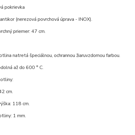
vá pokrievka
 antikor (nerezová povrchová úprava - INOX).
vrchný priemer: 47 cm.
tlina natretá špeciálnou, ochrannou žiaruvzdornou farbou.
odolná až do 600 ° C.
tliny:
42 cm.
výška: 118 cm.
tliny: 1 mm.