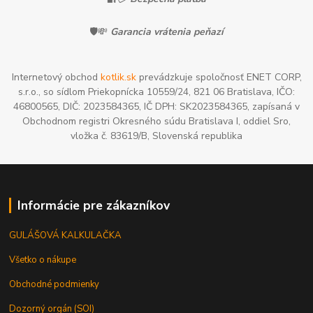
🛡️💸
Garancia vrátenia peňazí
Internetový obchod
kotlik.sk
prevádzkuje spoločnosť ENET CORP,
s.r.o., so sídlom Priekopnícka 10559/24, 821 06 Bratislava, IČO:
46800565, DIČ: 2023584365, IČ DPH: SK2023584365, zapísaná v
Obchodnom registri Okresného súdu Bratislava I, oddiel Sro,
vložka č. 83619/B, Slovenská republika
Informácie pre zákazníkov
GULÁŠOVÁ KALKULAČKA
Všetko o nákupe
Obchodné podmienky
Dozorný orgán (SOI)