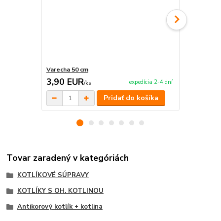
Varecha 50 cm
Servírovacia
3,90 EUR
99,00 E
expedícia 2-4 dní
/
ks
Pridať do košíka
Tovar zaradený v kategóriách
KOTLÍKOVÉ SÚPRAVY
KOTLÍKY S OH. KOTLINOU
Antikorový kotlík + kotlina