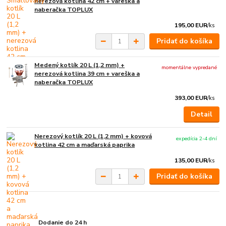
nerezová kotlina 42 cm + vareška a
naberačka TOPLUX
195,00 EUR
/
ks
Pridať do košíka
Medený kotlík 20 L (1,2 mm) +
momentálne vypredané
nerezová kotlina 39 cm + vareška a
naberačka TOPLUX
393,00 EUR
/
ks
Detail
Nerezový kotlík 20 L (1,2 mm) + kovová
expedícia 2-4 dní
kotlina 42 cm a maďarská paprika
135,00 EUR
/
ks
Pridať do košíka
Dodanie do 24 h