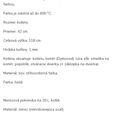
farbou.
Farba je odolná až do 600 °C.
Rozmer kotliny:
Priemer: 42 cm.
Celková výška: 118 cm.
Hrúbka kotliny: 1 mm.
Kotlina obsahuje: kotlinu, komín (Dymovod): rúra, kĺb, strieška na
komín, popolník, otváracie dvierka (+ záklopka na dvierka).
Materiál: kov, ohňovzdorná farba.
Farba: šedá.
Nerezová pokrievka na 20 L. kotlík.
Materiál: nerez (nehrdzavejúca oceľ).