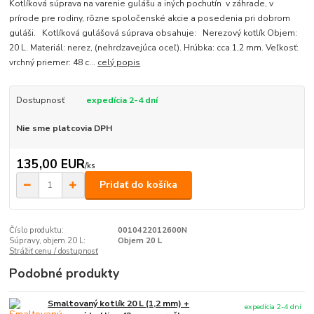
Kotlíková súprava na varenie gulášu a iných pochutín v záhrade, v
prírode pre rodiny, rôzne spoločenské akcie a posedenia pri dobrom
guláši. Kotlíková gulášová súprava obsahuje: Nerezový kotlík Objem:
20 L. Materiál: nerez, (nehrdzavejúca oceľ). Hrúbka: cca 1,2 mm. Veľkosť:
vrchný priemer: 48 c...
celý popis
Dostupnosť
expedícia 2-4 dní
Nie sme platcovia DPH
135,00 EUR
/
ks
Pridať do košíka
Číslo produktu:
0010422012600N
Súpravy, objem 20 L:
Objem 20 L
Strážiť cenu / dostupnosť
Podobné produkty
Smaltovaný kotlík 20 L (1,2 mm) +
expedícia 2-4 dní