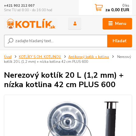
0
ks
+421 902 212 007
za
0,00 EUR
Sme TU od 8:00 - do 16:00 hod
Menu
Hľadať
Úvod
KOTLÍKY S OH. KOTLINOU
Antikorový kotlík + kotlina
Nerezový
kotlík 20 L (1,2 mm) + nízka kotlina 42 cm PLUS 600
Nerezový kotlík 20 L (1,2 mm) +
nízka kotlina 42 cm PLUS 600