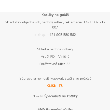
Kotlíky na guláš
Sklad,stav objednávok, osobný odber, reklamácie: +421 902 212
007
e-shop: +421 905 580 562
Sklad a osobné odbery
Areál PD - Viničné
Družstevná ulica 33
Súpravu si nemusíš kupovať, stačí si ju požičať
KLIKNI TU
👨‍🍳🍲
Špecialisti na kotlíky
🔐💳
Bezpečná platba