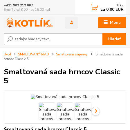
0
ks
+421 902 212 007
za
0,00 EUR
Sme TU od 8:00 - do 16:00 hod
Menu
Hľadať
Úvod
SMALTOVANÝ RIAD
Smaltované súpravy
Smaltovaná sada
hrncov Classic 5
Smaltovaná sada hrncov Classic
5
Smaltovaná sada hrncov Classic 5