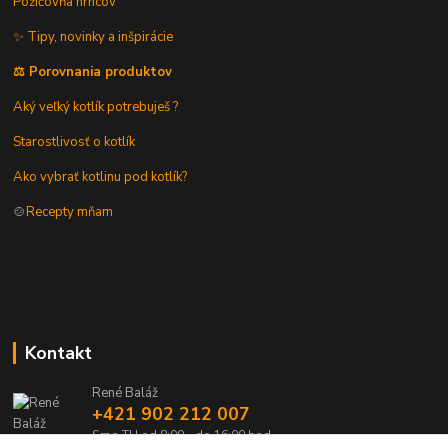
Požičovňa hrncov
✨ Tipy, novinky a inšpirácie
⚖️ Porovnania produktov
Aký veľký kotlík potrebuješ ?
Starostlivosť o kotlík
Ako vybrať kotlinu pod kotlík?
🍲
Recepty mňam
Kontakt
René Baláž
+421 902 212 007
Sme TU od 8:00 - do 16:00 hod