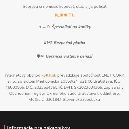
Súpravu si nemusíš kupovať, stačí si ju požičať
KLIKNI TU
👨‍🍳🍲
Špecialisti na kotlíky
🔐💳
Bezpečná platba
🛡️💸
Garancia vrátenia peňazí
Internetový obchod
kotlik.sk
prevádzkuje spoločnosť ENET CORP,
s.r.o., so sídlom Priekopnícka 10559/24, 821 06 Bratislava, IČO:
46800565, DIČ: 2023584365, IČ DPH: SK2023584365, zapísaná v
Obchodnom registri Okresného súdu Bratislava I, oddiel Sro,
vložka č. 83619/B, Slovenská republika
Informácie pre zákazníkov