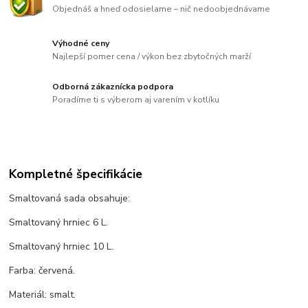
Objednáš a hneď odosielame – nič nedoobjednávame
Výhodné ceny
Najlepší pomer cena / výkon bez zbytočných marží
Odborná zákaznícka podpora
Poradíme ti s výberom aj varením v kotlíku
Kompletné špecifikácie
Smaltovaná sada obsahuje:
Smaltovaný hrniec 6 L.
Smaltovaný hrniec 10 L.
Farba: červená.
Materiál: smalt.