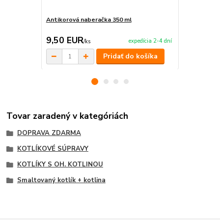
Antikorová naberačka 350 ml
Horák 7 kW 
príslušenst
9,50 EUR
65,00 E
expedícia 2-4 dní
/
ks
Pridať do košíka
Tovar zaradený v kategóriách
DOPRAVA ZDARMA
KOTLÍKOVÉ SÚPRAVY
KOTLÍKY S OH. KOTLINOU
Smaltovaný kotlík + kotlina