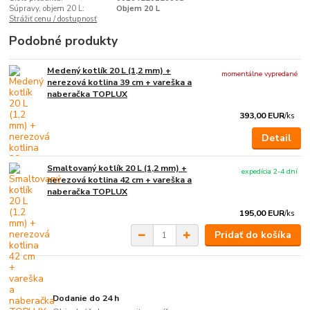
Súpravy, objem 20 L:
Objem 20 L
Strážiť cenu / dostupnosť
Podobné produkty
Medený kotlík 20 L (1,2 mm) +
momentálne vypredané
nerezová kotlina 39 cm + vareška a
naberačka TOPLUX
393,00 EUR
/
ks
Detail
Smaltovaný kotlík 20 L (1,2 mm) +
expedícia 2-4 dní
nerezová kotlina 42 cm + vareška a
naberačka TOPLUX
195,00 EUR
/
ks
Pridať do košíka
Dodanie do 24 h