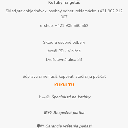
Kotlíky na guláš
Sklad,stav objednávok, osobný odber, reklamácie: +421 902 212
007
e-shop: +421 905 580 562
Sklad a osobné odbery
Areál PD - Viničné
Družstevná ulica 33
Súpravu si nemusíš kupovať, stačí si ju požičať
KLIKNI TU
👨‍🍳🍲
Špecialisti na kotlíky
🔐💳
Bezpečná platba
🛡️💸
Garancia vrátenia peňazí