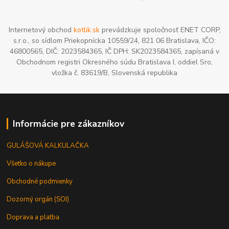
Internetový obchod
kotlik.sk
prevádzkuje spoločnosť ENET CORP,
s.r.o., so sídlom Priekopnícka 10559/24, 821 06 Bratislava, IČO:
46800565, DIČ: 2023584365, IČ DPH: SK2023584365, zapísaná v
Obchodnom registri Okresného súdu Bratislava I, oddiel Sro,
vložka č. 83619/B, Slovenská republika
Informácie pre zákazníkov
GULÁŠOVÁ KALKULAČKA
Všetko o nákupe
Obchodné podmienky
Dozorný orgán (SOI)
Doprava a platba