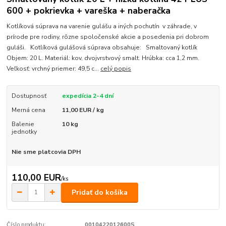
600 + pokrievka + vareška + naberačka
Kotlíková súprava na varenie gulášu a iných pochutín v záhrade, v
prírode pre rodiny, rôzne spoločenské akcie a posedenia pri dobrom
guláši. Kotlíková gulášová súprava obsahuje: Smaltovaný kotlík
Objem: 20 L. Materiál: kov, dvojvrstvový smalt. Hrúbka: cca 1,2 mm.
Veľkosť: vrchný priemer: 49,5 c...
celý popis
Dostupnosť
expedícia 2-4 dní
Merná cena
11,00 EUR / kg
Balenie
10 kg
jednotky
Nie sme platcovia DPH
110,00 EUR
/
ks
Pridať do košíka
Číslo produktu:
0010422012600S