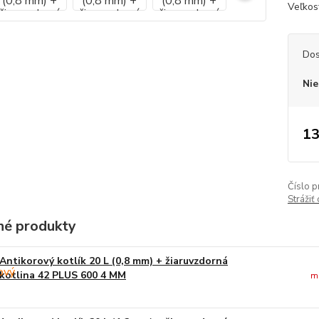
Veľkos
Dos
Nie
13
Číslo p
Strážiť
é produkty
Antikorový kotlík 20 L (0,8 mm) + žiaruvzdorná
kotlina 42 PLUS 600 4 MM
m