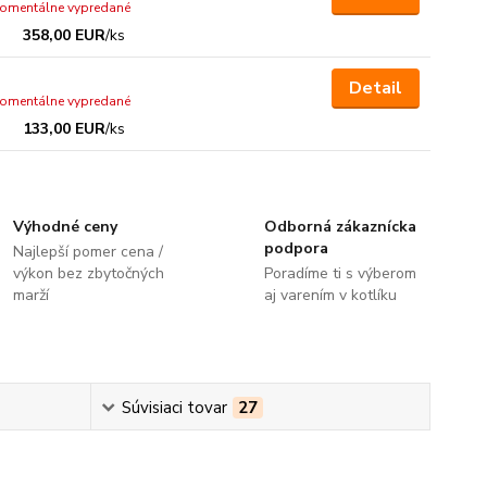
omentálne vypredané
358,00 EUR
/
ks
Detail
omentálne vypredané
133,00 EUR
/
ks
Výhodné ceny
Odborná zákaznícka
podpora
Najlepší pomer cena /
výkon bez zbytočných
Poradíme ti s výberom
marží
aj varením v kotlíku
Súvisiaci tovar
27