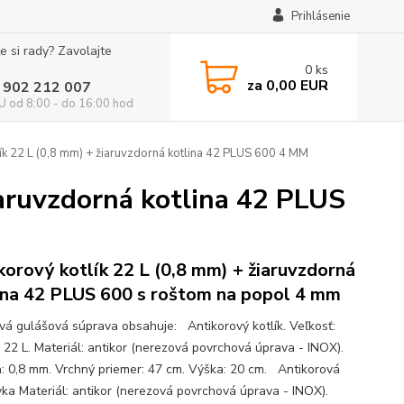
Prihlásenie
e si rady? Zavolajte
0
ks
za
0,00 EUR
 902 212 007
 od 8:00 - do 16:00 hod
ík 22 L (0,8 mm) + žiaruvzdorná kotlina 42 PLUS 600 4 MM
iaruvzdorná kotlina 42 PLUS
korový kotlík 22 L (0,8 mm) + žiaruvzdorná
ina 42 PLUS 600 s roštom na popol 4 mm
ová gulášová súprava obsahuje: Antikorový kotlík. Veľkosť:
 22 L. Materiál: antikor (nerezová povrchová úprava - INOX).
: 0,8 mm. Vrchný priemer: 47 cm. Výška: 20 cm. Antikorová
vka Materiál: antikor (nerezová povrchová úprava - INOX).