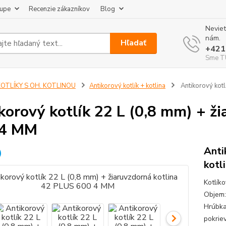
kupe
Recenzie zákazníkov
Blog
Neviet
nám.
Hľadať
+421
Sme TU
KOTLÍKY S OH. KOTLINOU
Antikorový kotlík + kotlina
Antikorový kotl
korový kotlík 22 L (0,8 mm) + ž
 4 MM
Anti
kotl
Kotlík
Objem:
Hrúbka
pokrie