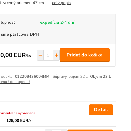
ť: vrchný priemer: 47 cm. ...
celý popis
tupnosť
expedícia 2-4 dní
 sme platcovia DPH
0,00 EUR
Pridať do košíka
/
ks
roduktu:
012208426004MM
Súpravy, objem 22 L:
Objem 22 L
 cenu / dostupnosť
Detail
omentálne vypredané
128,00 EUR
/
ks