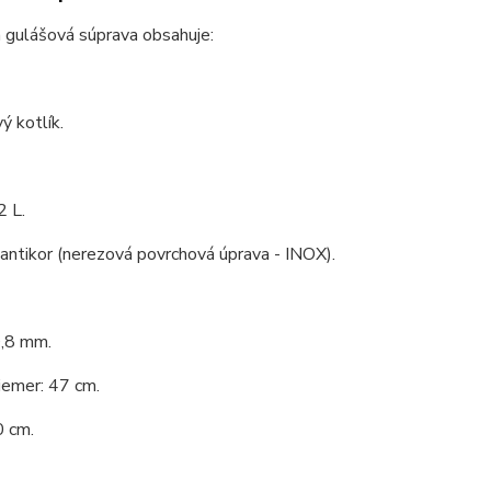
 gulášová súprava obsahuje:
ý kotlík.
2 L.
 antikor (nerezová povrchová úprava - INOX).
0,8 mm.
iemer: 47 cm.
0 cm.