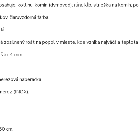
bsahuje: kotlinu, komín (dymovod): rúra, kĺb, strieška na komín, po
 kov, žiaruvzdorná farba.
dá.
á zosilnený rošt na popol v mieste, kde vzniká najväčšia teplota 
oštu: 4 mm.
 nerezová naberačka
 nerez (INOX).
50 cm.