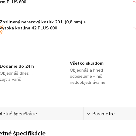
cm PLUS 600
m
Zosilnený nerezový kotlík 20 L (0,8 mm) +
vysoká kotlina 42 PLUS 600
m
Všetko skladom
Dodanie do 24 h
Objednáš a hneď
Objednáš dnes →
odosielame – nič
zajtra varíš
nedoobjednávame
etné špecifikácie
Parametre
tné špecifikácie