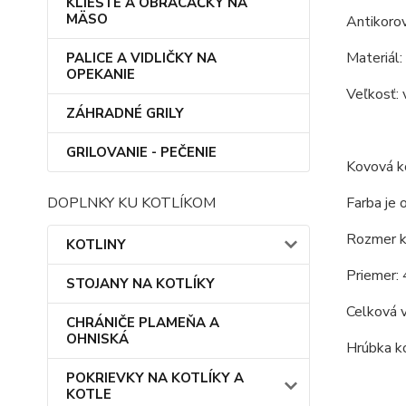
KLIEŠTE A OBRACAČKY NA
MÄSO
Antikoro
Materiál:
PALICE A VIDLIČKY NA
OPEKANIE
Veľkosť: 
ZÁHRADNÉ GRILY
GRILOVANIE - PEČENIE
Kovová ko
DOPLNKY KU KOTLÍKOM
Farba je 
Rozmer ko
KOTLINY
Priemer: 
STOJANY NA KOTLÍKY
Celková 
CHRÁNIČE PLAMEŇA A
OHNISKÁ
Hrúbka ko
POKRIEVKY NA KOTLÍKY A
KOTLE