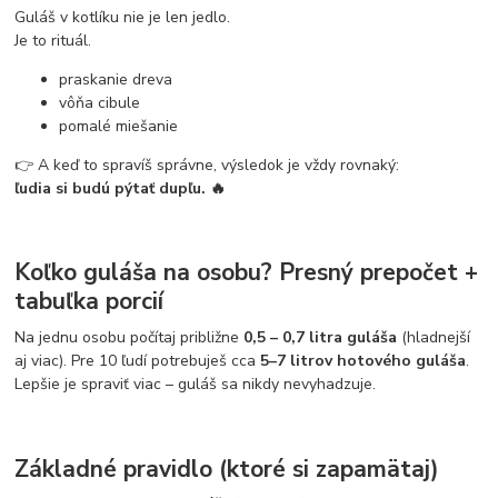
Guláš v kotlíku nie je len jedlo.
Je to rituál.
praskanie dreva
vôňa cibule
pomalé miešanie
👉 A keď to spravíš správne, výsledok je vždy rovnaký:
ľudia si budú pýtať dupľu. 🔥
Koľko guláša na osobu? Presný prepočet +
tabuľka porcií
Na jednu osobu počítaj približne
0,5 – 0,7 litra guláša
(hladnejší
aj viac). Pre 10 ľudí potrebuješ cca
5–7 litrov hotového guláša
.
Lepšie je spraviť viac – guláš sa nikdy nevyhadzuje.
Základné pravidlo (ktoré si zapamätaj)