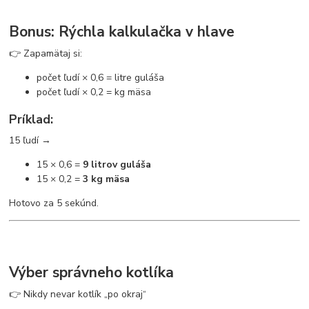
Bonus: Rýchla kalkulačka v hlave
👉 Zapamätaj si:
počet ľudí × 0,6 = litre guláša
počet ľudí × 0,2 = kg mäsa
Príklad:
15 ľudí →
15 × 0,6 =
9 litrov guláša
15 × 0,2 =
3 kg mäsa
Hotovo za 5 sekúnd.
Výber správneho kotlíka
👉 Nikdy nevar kotlík „po okraj“