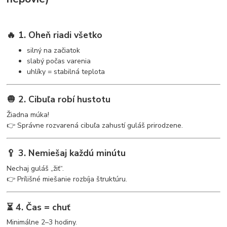
🔥 1. Oheň riadi všetko
silný na začiatok
slabý počas varenia
uhlíky = stabilná teplota
🧅 2. Cibuľa robí hustotu
Žiadna múka!
👉 Správne rozvarená cibuľa zahustí guláš prirodzene.
🥄 3. Nemiešaj každú minútu
Nechaj guláš „žiť“.
👉 Prílišné miešanie rozbíja štruktúru.
⏳ 4. Čas = chuť
Minimálne 2–3 hodiny.