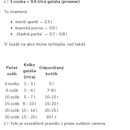
👉
1 osoba = 0,6 litra guláša (priemer)
To znamená:
menší apetít → 0,5 l
klasická porcia → 0,6 l
„hladná partia“ → 0,7 – 0,8 l
💡 Guláš na akcii mizne rýchlejšie, než čakáš.
Koľko
Počet
Odporúčaný
guláša
osôb
kotlík
(litre)
4 osoby
2 – 3 l
5 l
6 osôb
3 – 4 l
7–8 l
10 osôb
5 – 7 l
10–15 l
15 osôb
8 – 10 l
15–20 l
20 osôb
10 – 14 l
20–25 l
30 osôb
15 – 20 l
30 l +
👉 Toto je osvedčené pravidlo z praxe outdoor varenia.