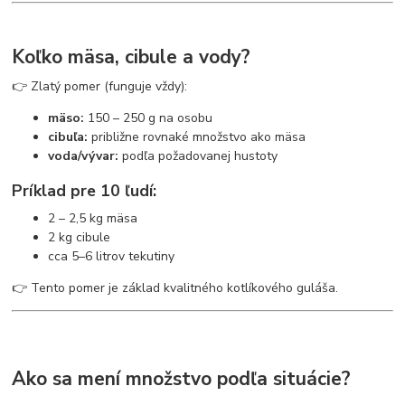
Koľko mäsa, cibule a vody?
👉 Zlatý pomer (funguje vždy):
mäso:
150 – 250 g na osobu
cibuľa:
približne rovnaké množstvo ako mäsa
voda/vývar:
podľa požadovanej hustoty
Príklad pre 10 ľudí:
2 – 2,5 kg mäsa
2 kg cibule
cca 5–6 litrov tekutiny
👉 Tento pomer je základ kvalitného kotlíkového guláša.
Ako sa mení množstvo podľa situácie?