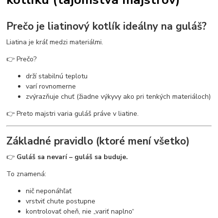
Prečo je liatinový kotlík ideálny na guláš?
Liatina je kráľ medzi materiálmi.
👉 Prečo?
drží stabilnú teplotu
varí rovnomerne
zvýrazňuje chuť (žiadne výkyvy ako pri tenkých materiáloch)
👉 Preto majstri varia guláš práve v liatine.
Základné pravidlo (ktoré mení všetko)
👉
Guláš sa nevarí – guláš sa buduje.
To znamená:
nič neponáhľať
vrstviť chute postupne
kontrolovať oheň, nie „variť naplno“