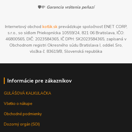
🛡️💸
Garancia vrátenia peňazí
Internetový obchod
kotlik.sk
prevádzkuje spoločnosť ENET CORP,
s.r.o., so sídlom Priekopnícka 10559/24, 821 06 Bratislava, IČO:
46800565, DIČ: 2023584365, IČ DPH: SK2023584365, zapísaná v
Obchodnom registri Okresného súdu Bratislava I, oddiel Sro,
vložka č. 83619/B, Slovenská republika
Informácie pre zákazníkov
GULÁŠOVÁ KALKULAČKA
Všetko o nákupe
Obchodné podmienky
Dozorný orgán (SOI)