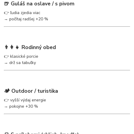
🍺 Guláš na oslave / s pivom
👉 ľudia zjedia viac
→ počítaj radšej +20 %
👨‍👩‍👧 Rodinný obed
👉 klasické porcie
→ drž sa tabuľky
🏕️ Outdoor / turistika
👉 vyšší výdaj energie
→ pokojne +30 %