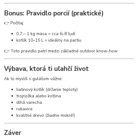
Bonus: Pravidlo porcií (praktické)
👉 Počítaj:
0,7 – 1 kg mäsa = cca 6–8 ľudí
kotlík 10–15 L = ideálny na partiu
👉 Toto pravidlo patrí medzi základné outdoor know-how
Výbava, ktorá ti uľahčí život
Ak to myslíš s gulášom vážne:
liatinový kotlík (držanie teploty)
trojnožka alebo kotlina
dlhá varecha
rukavice
kvalitné drevo (žiadne mokré!)
Záver