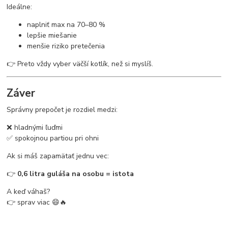
Ideálne:
naplniť max na 70–80 %
lepšie miešanie
menšie riziko pretečenia
👉 Preto vždy vyber väčší kotlík, než si myslíš.
Záver
Správny prepočet je rozdiel medzi:
❌ hladnými ľuďmi
✅ spokojnou partiou pri ohni
Ak si máš zapamätať jednu vec:
👉
0,6 litra guláša na osobu = istota
A keď váhaš?
👉 sprav viac 😄🔥