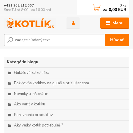
0
ks
+421 902 212 007
za
0,00 EUR
Sme TU od 8:00 - do 16:00 hod
Menu
Hľadať
Kategórie blogu
Gulášová kalkulačka
Požičovňa kotlíkov na guláš a príslušenstva
Novinky a inšpirácie
Ako variť v kotlíku
Porovnania produktov
Aký veľký kotlík potrebuješ ?