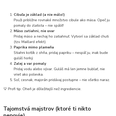
Cibuľa je základ (a nie málo!)
Použi približne rovnaké množstvo cibule ako mäsa. Opeč ju
pomaly do zlatista – nie spáliť!
Mäso zatiahni, nie uvar
Pridaj mäso a nechaj ho zatiahnuť. Vytvorí sa základ chuti
(tzv. Maillard efekt).
Paprika mimo plameňa
Stiahni kotlík z ohňa, pridaj papriku – nespáľ ju, inak bude
guláš horký.
Zalej a var pomaly
Pridaj vodu alebo vývar. Guláš má len jemne bublať, nie
vrieť ako polievka.
Soľ, cesnak, majorán pridávaj postupne – nie všetko naraz.
💡 Profi tip: Oheň je dôležitejší než ingrediencie.
Tajomstvá majstrov (ktoré ti nikto
nepovie)