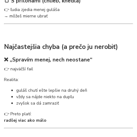
🍞 S prílohami (chlieb, knedľa)
👉 ľudia zjedia menej guláša
→ môžeš mierne ubrať
Najčastejšia chyba (a prečo ju nerobiť)
❌ „Spravím menej, nech neostane“
👉 najväčší fail
Realita:
guláš chutí ešte lepšie na druhý deň
vždy sa nájde niekto na dupľu
zvyšok sa dá zamraziť
👉 Preto platí:
radšej viac ako málo