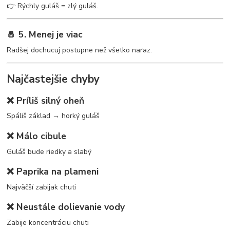
👉 Rýchly guláš = zlý guláš.
🧂 5. Menej je viac
Radšej dochucuj postupne než všetko naraz.
Najčastejšie chyby
❌ Príliš silný oheň
Spáliš základ → horký guláš
❌ Málo cibule
Guláš bude riedky a slabý
❌ Paprika na plameni
Najväčší zabijak chuti
❌ Neustále dolievanie vody
Zabije koncentráciu chuti