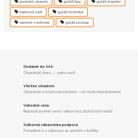
pomalé varenie
guláš tipy
guláš majster
liatinový riad
guláš technika
varenie v prírode
guláš postup
Dodanie do 24 h
Objednáš dnes → zajtra varíš
Všetko skladom
Objednáš a hneď odosielame – nič nedoobjednávame
Výhodné ceny
Najlepší pomer cena / výkon bez zbytočných marží
Odborná zákaznícka podpora
Poradíme ti s výberom aj varením v kotlíku