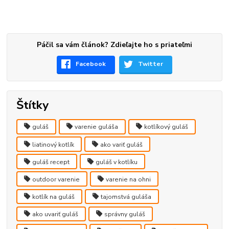
Páčil sa vám článok? Zdieľajte ho s priateľmi
Facebook
Twitter
Štítky
guláš
varenie guláša
kotlíkový guláš
liatinový kotlík
ako variť guláš
guláš recept
guláš v kotlíku
outdoor varenie
varenie na ohni
kotlík na guláš
tajomstvá guláša
ako uvariť guláš
správny guláš