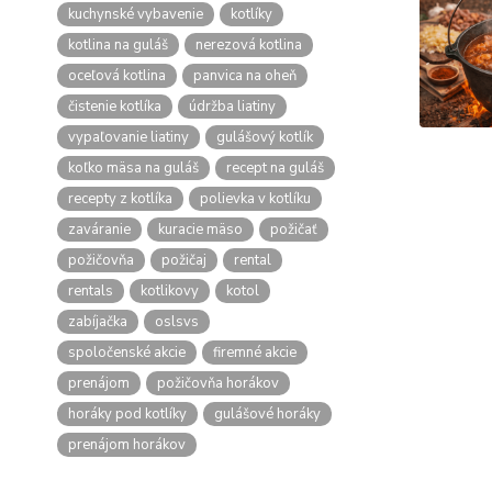
kuchynské vybavenie
kotlíky
kotlina na guláš
nerezová kotlina
oceľová kotlina
panvica na oheň
čistenie kotlíka
údržba liatiny
vypaľovanie liatiny
gulášový kotlík
koľko mäsa na guláš
recept na guláš
recepty z kotlíka
polievka v kotlíku
zaváranie
kuracie mäso
požičať
požičovňa
požičaj
rental
rentals
kotlikovy
kotol
zabíjačka
oslsvs
spoločenské akcie
firemné akcie
prenájom
požičovňa horákov
horáky pod kotlíky
gulášové horáky
prenájom horákov