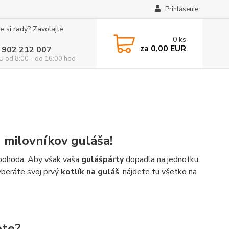
Prihlásenie
e si rady? Zavolajte
0
ks
za
0,00 EUR
 902 212 007
 od 8:00 - do 16:00 hod
h milovníkov guláša!
á pohoda. Aby však vaša
gulášpárty
dopadla na jednotku,
vyberáte svoj prvý
kotlík na guláš
, nájdete tu všetko na
ete?