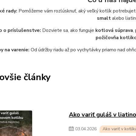
ké rady:
Pomôžeme vám rozlúsknuť, aký veľký kotlík potrebujete 
smalt
alebo liatin
 o príslušenstve:
Dozviete sa, ako funguje
kotlová súprava
,
požičovňa kotlík
y na varenie:
Od údržby riadu až po vychytávky priamo nad ohňom
ovšie články
Ako variť guláš v liati
03
.
04
.
2026
Ako variť v kotlík