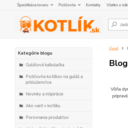
Špecifikácia tovaru
Požičovňa
Kontakty
Všetko o ná
Úvod
Kategórie blogu
Blog
Gulášová kalkulačka
Požičovňa kotlíkov na guláš a
príslušenstva
Vôňa dym
Novinky a inšpirácie
pripravi
Ako variť v kotlíku
Porovnania produktov