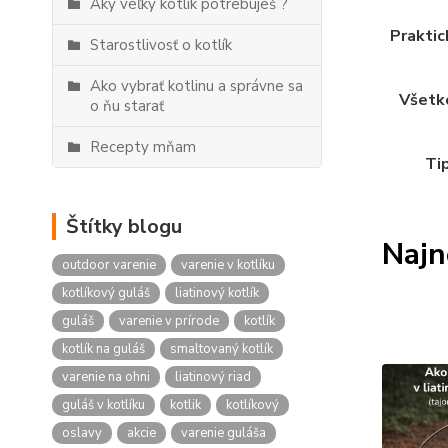
Aký veľký kotlík potrebuješ ?
Praktic
Starostlivosť o kotlík
Ako vybrať kotlinu a správne sa
Všetko
o ňu starať
Recepty mňam
Tip
Štítky blogu
Najn
outdoor varenie
varenie v kotlíku
kotlíkový guláš
liatinový kotlík
guláš
varenie v prírode
kotlík
kotlík na guláš
smaltovaný kotlík
varenie na ohni
liatinový riad
guláš v kotlíku
kotlik
kotlíkový
oslavy
akcie
varenie guláša