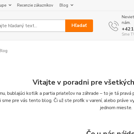
kupe
Recenzie zákazníkov
Blog
Neviet
nám.
Hľadať
+421
Sme TU
Blog
Vitajte v poradni pre všetkýc
u, bublajúci kotlík a partia priateľov na záhrade – to je tá prav
li sme pre vás tento blog. Či už ste profík v varení, alebo práve 
jednom mieste.
Čo u nás nájd