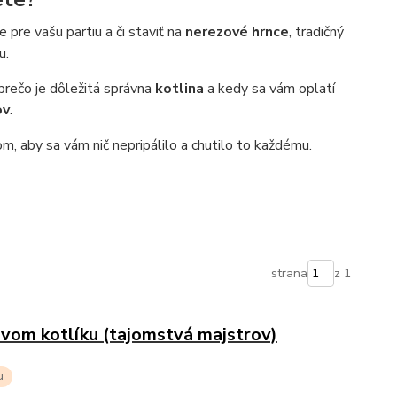
pre vašu partiu a či staviť na
nerezové hrnce
, tradičný
u.
 prečo je dôležitá správna
kotlina
a kedy sa vám oplatí
ov
.
, aby sa vám nič nepripálilo a chutilo to každému.
strana
z 1
novom kotlíku (tajomstvá majstrov)
u