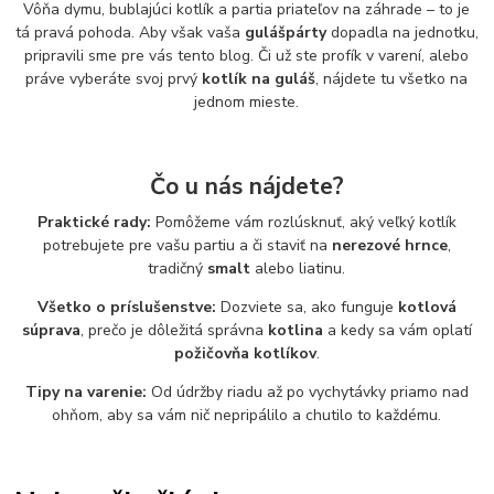
Vôňa dymu, bublajúci kotlík a partia priateľov na záhrade – to je
tá pravá pohoda. Aby však vaša
gulášpárty
dopadla na jednotku,
pripravili sme pre vás tento blog. Či už ste profík v varení, alebo
práve vyberáte svoj prvý
kotlík na guláš
, nájdete tu všetko na
jednom mieste.
Čo u nás nájdete?
Praktické rady:
Pomôžeme vám rozlúsknuť, aký veľký kotlík
potrebujete pre vašu partiu a či staviť na
nerezové hrnce
,
tradičný
smalt
alebo liatinu.
Všetko o príslušenstve:
Dozviete sa, ako funguje
kotlová
súprava
, prečo je dôležitá správna
kotlina
a kedy sa vám oplatí
požičovňa kotlíkov
.
Tipy na varenie:
Od údržby riadu až po vychytávky priamo nad
ohňom, aby sa vám nič nepripálilo a chutilo to každému.