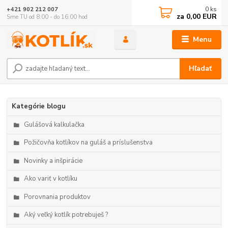
0
ks
+421 902 212 007
za
0,00 EUR
Sme TU od 8:00 - do 16:00 hod
Menu
Hľadať
Kategórie blogu
Gulášová kalkulačka
Požičovňa kotlíkov na guláš a príslušenstva
Novinky a inšpirácie
Ako variť v kotlíku
Porovnania produktov
Aký veľký kotlík potrebuješ ?