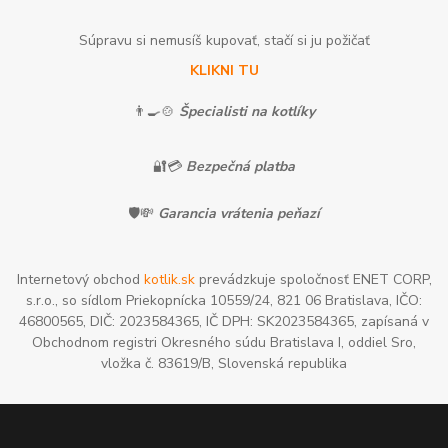
Súpravu si nemusíš kupovať, stačí si ju požičať
KLIKNI TU
👨‍🍳🍲
Špecialisti na kotlíky
🔐💳
Bezpečná platba
🛡️💸
Garancia vrátenia peňazí
Internetový obchod
kotlik.sk
prevádzkuje spoločnosť ENET CORP,
s.r.o., so sídlom Priekopnícka 10559/24, 821 06 Bratislava, IČO:
46800565, DIČ: 2023584365, IČ DPH: SK2023584365, zapísaná v
Obchodnom registri Okresného súdu Bratislava I, oddiel Sro,
vložka č. 83619/B, Slovenská republika