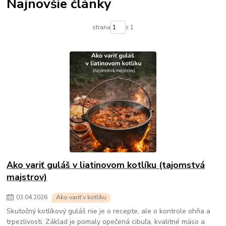
Najnovšie články
strana
z 1
Ako variť guláš v liatinovom kotlíku (tajomstvá
majstrov)
03
.
04
.
2026
Ako variť v kotlíku
Skutočný kotlíkový guláš nie je o recepte, ale o kontrole ohňa a
trpezlivosti. Základ je pomaly opečená cibuľa, kvalitné mäso a