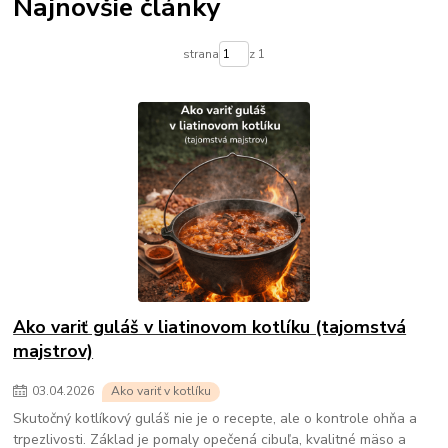
Najnovšie články
strana
z 1
Ako variť guláš v liatinovom kotlíku (tajomstvá
majstrov)
03
.
04
.
2026
Ako variť v kotlíku
Skutočný kotlíkový guláš nie je o recepte, ale o kontrole ohňa a
trpezlivosti. Základ je pomaly opečená cibuľa, kvalitné mäso a