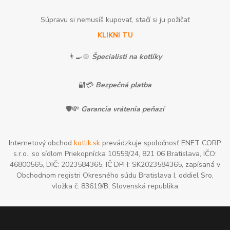
Súpravu si nemusíš kupovať, stačí si ju požičať
KLIKNI TU
👨‍🍳🍲
Špecialisti na kotlíky
🔐💳
Bezpečná platba
🛡️💸
Garancia vrátenia peňazí
Internetový obchod
kotlik.sk
prevádzkuje spoločnosť ENET CORP,
s.r.o., so sídlom Priekopnícka 10559/24, 821 06 Bratislava, IČO:
46800565, DIČ: 2023584365, IČ DPH: SK2023584365, zapísaná v
Obchodnom registri Okresného súdu Bratislava I, oddiel Sro,
vložka č. 83619/B, Slovenská republika