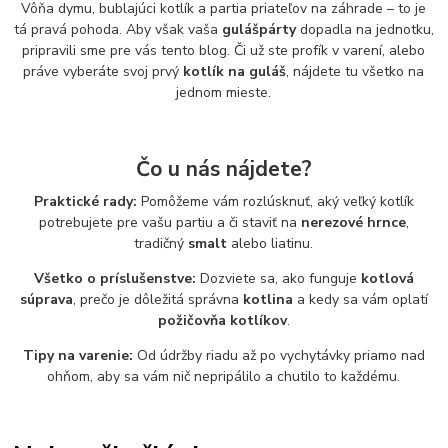
Vôňa dymu, bublajúci kotlík a partia priateľov na záhrade – to je
tá pravá pohoda. Aby však vaša
gulášpárty
dopadla na jednotku,
pripravili sme pre vás tento blog. Či už ste profík v varení, alebo
práve vyberáte svoj prvý
kotlík na guláš
, nájdete tu všetko na
jednom mieste.
Čo u nás nájdete?
Praktické rady:
Pomôžeme vám rozlúsknuť, aký veľký kotlík
potrebujete pre vašu partiu a či staviť na
nerezové hrnce
,
tradičný
smalt
alebo liatinu.
Všetko o príslušenstve:
Dozviete sa, ako funguje
kotlová
súprava
, prečo je dôležitá správna
kotlina
a kedy sa vám oplatí
požičovňa kotlíkov
.
Tipy na varenie:
Od údržby riadu až po vychytávky priamo nad
ohňom, aby sa vám nič nepripálilo a chutilo to každému.