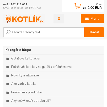
0
ks
+421 902 212 007
za
0,00 EUR
Sme TU od 8:00 - do 16:00 hod
Menu
Hľadať
Kategórie blogu
Gulášová kalkulačka
Požičovňa kotlíkov na guláš a príslušenstva
Novinky a inšpirácie
Ako variť v kotlíku
Porovnania produktov
Aký veľký kotlík potrebuješ ?