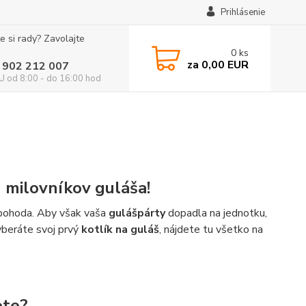
Prihlásenie
e si rady? Zavolajte
0
ks
za
0,00 EUR
 902 212 007
 od 8:00 - do 16:00 hod
h milovníkov guláša!
á pohoda. Aby však vaša
gulášpárty
dopadla na jednotku,
vyberáte svoj prvý
kotlík na guláš
, nájdete tu všetko na
ete?