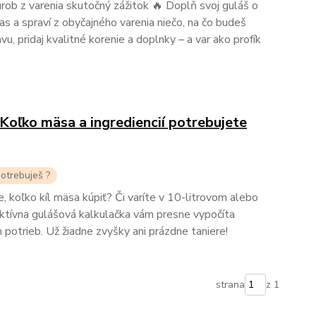
rob z varenia skutočný zážitok 🔥 Doplň svoj guláš o
čas a spraví z obyčajného varenia niečo, na čo budeš
u, pridaj kvalitné korenie a doplnky – a var ako profík
Koľko mäsa a ingrediencií potrebujete
potrebuješ ?
, koľko kíl mäsa kúpiť? Či varíte v 10-litrovom alebo
aktívna gulášová kalkulačka vám presne vypočíta
 potrieb. Už žiadne zvyšky ani prázdne taniere!
strana
z 1