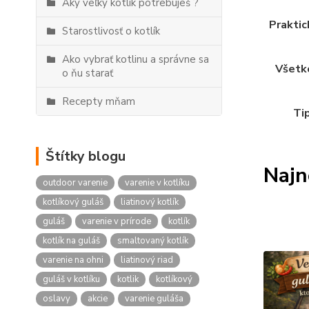
Aký veľký kotlík potrebuješ ?
Praktic
Starostlivosť o kotlík
Ako vybrať kotlinu a správne sa
Všetko
o ňu starať
Recepty mňam
Tip
Štítky blogu
Najn
outdoor varenie
varenie v kotlíku
kotlíkový guláš
liatinový kotlík
guláš
varenie v prírode
kotlík
kotlík na guláš
smaltovaný kotlík
varenie na ohni
liatinový riad
guláš v kotlíku
kotlik
kotlíkový
oslavy
akcie
varenie guláša