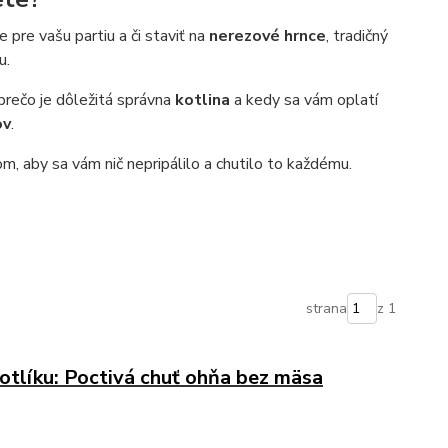
pre vašu partiu a či staviť na
nerezové hrnce
, tradičný
u.
 prečo je dôležitá správna
kotlina
a kedy sa vám oplatí
ov
.
, aby sa vám nič nepripálilo a chutilo to každému.
strana
z 1
otlíku: Poctivá chuť ohňa bez mäsa