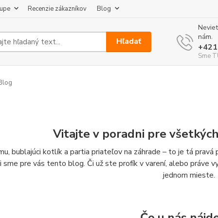
kupe
Recenzie zákazníkov
Blog
Neviet
nám.
Hľadať
+421
Sme TU
Blog
Vitajte v poradni pre všetkýc
u, bublajúci kotlík a partia priateľov na záhrade – to je tá prav
li sme pre vás tento blog. Či už ste profík v varení, alebo práve 
jednom mieste.
Čo u nás nájd