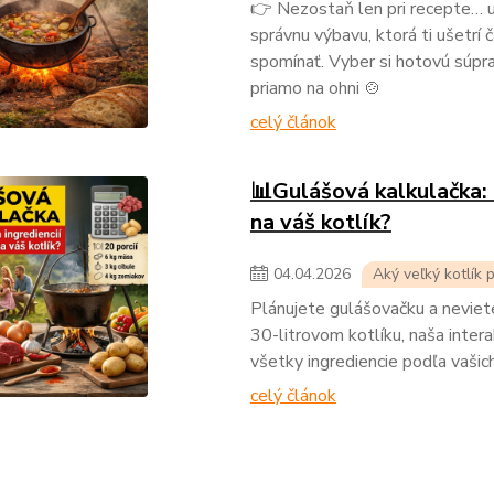
👉 Nezostaň len pri recepte… u
správnu výbavu, ktorá ti ušetrí 
spomínať. Vyber si hotovú súprav
priamo na ohni 🍲
celý článok
📊Gulášová kalkulačka: 
na váš kotlík?
04
.
04
.
2026
Aký veľký kotlík 
Plánujete gulášovačku a neviete
30-litrovom kotlíku, naša inter
všetky ingrediencie podľa vašich
celý článok