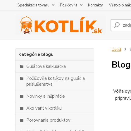
Špecifikácia tovaru
Požičovňa
Kontakty
Všetko o ná
Úvod
Kategórie blogu
Blog
Gulášová kalkulačka
Požičovňa kotlíkov na guláš a
príslušenstva
Vôňa dym
Novinky a inšpirácie
pripravi
Ako variť v kotlíku
Porovnania produktov