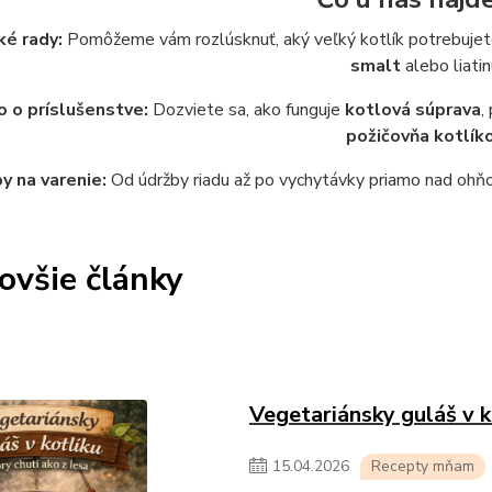
ké rady:
Pomôžeme vám rozlúsknuť, aký veľký kotlík potrebujete 
smalt
alebo liatin
 o príslušenstve:
Dozviete sa, ako funguje
kotlová súprava
,
požičovňa kotlík
y na varenie:
Od údržby riadu až po vychytávky priamo nad ohňom
ovšie články
Vegetariánsky guláš v k
15
.
04
.
2026
Recepty mňam