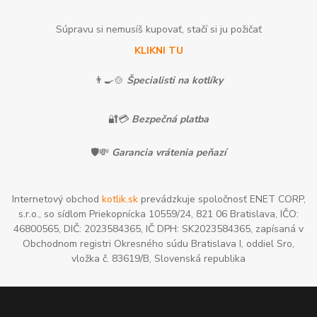
Súpravu si nemusíš kupovať, stačí si ju požičať
KLIKNI TU
👨‍🍳🍲
Špecialisti na kotlíky
🔐💳
Bezpečná platba
🛡️💸
Garancia vrátenia peňazí
Internetový obchod
kotlik.sk
prevádzkuje spoločnosť ENET CORP,
s.r.o., so sídlom Priekopnícka 10559/24, 821 06 Bratislava, IČO:
46800565, DIČ: 2023584365, IČ DPH: SK2023584365, zapísaná v
Obchodnom registri Okresného súdu Bratislava I, oddiel Sro,
vložka č. 83619/B, Slovenská republika