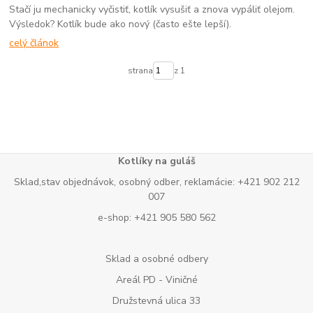
Stačí ju mechanicky vyčistiť, kotlík vysušiť a znova vypáliť olejom.
Výsledok? Kotlík bude ako nový (často ešte lepší).
celý článok
strana
z 1
Kotlíky na guláš
Sklad,stav objednávok, osobný odber, reklamácie: +421 902 212
007
e-shop: +421 905 580 562
Sklad a osobné odbery
Areál PD - Viničné
Družstevná ulica 33