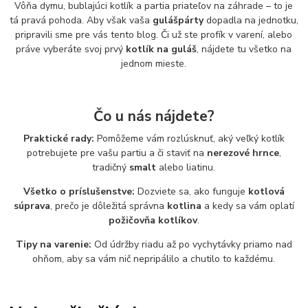
Vôňa dymu, bublajúci kotlík a partia priateľov na záhrade – to je
tá pravá pohoda. Aby však vaša
gulášpárty
dopadla na jednotku,
pripravili sme pre vás tento blog. Či už ste profík v varení, alebo
práve vyberáte svoj prvý
kotlík na guláš
, nájdete tu všetko na
jednom mieste.
Čo u nás nájdete?
Praktické rady:
Pomôžeme vám rozlúsknuť, aký veľký kotlík
potrebujete pre vašu partiu a či staviť na
nerezové hrnce
,
tradičný
smalt
alebo liatinu.
Všetko o príslušenstve:
Dozviete sa, ako funguje
kotlová
súprava
, prečo je dôležitá správna
kotlina
a kedy sa vám oplatí
požičovňa kotlíkov
.
Tipy na varenie:
Od údržby riadu až po vychytávky priamo nad
ohňom, aby sa vám nič nepripálilo a chutilo to každému.