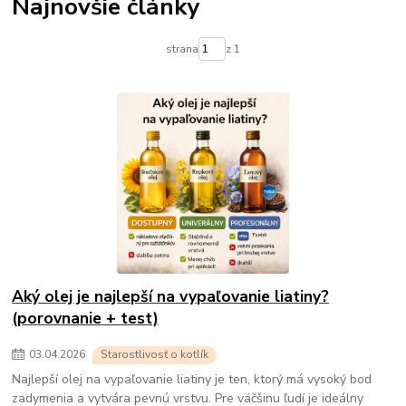
Najnovšie články
strana
z 1
Aký olej je najlepší na vypaľovanie liatiny?
(porovnanie + test)
03
.
04
.
2026
Starostlivosť o kotlík
Najlepší olej na vypaľovanie liatiny je ten, ktorý má vysoký bod
zadymenia a vytvára pevnú vrstvu. Pre väčšinu ľudí je ideálny