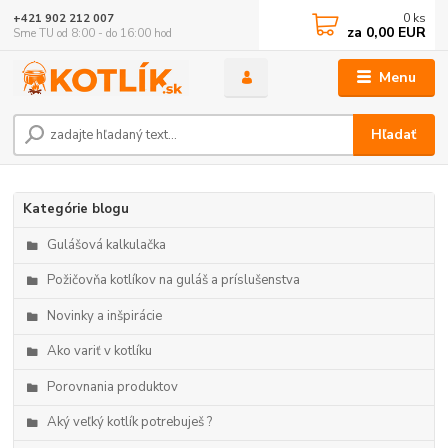
0
ks
+421 902 212 007
za
0,00 EUR
Sme TU od 8:00 - do 16:00 hod
Menu
Hľadať
Kategórie blogu
Gulášová kalkulačka
Požičovňa kotlíkov na guláš a príslušenstva
Novinky a inšpirácie
Ako variť v kotlíku
Porovnania produktov
Aký veľký kotlík potrebuješ ?