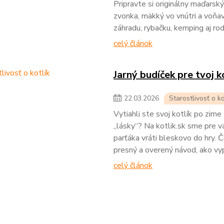
Pripravte si originálny maďarský
zvonka, mäkký vo vnútri a voňav
záhradu, rybačku, kemping aj rod
celý článok
Jarný budíček pre tvoj k
22
.
03
.
2026
Starostlivosť o ko
Vytiahli ste svoj kotlík po zime 
„lásky“? Na kotlik.sk sme pre vá
parťáka vráti bleskovo do hry. Č
presný a overený návod, ako vypá
celý článok