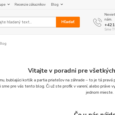
kupe
Recenzie zákazníkov
Blog
Neviet
nám.
Hľadať
+421
Sme TU
Blog
Vitajte v poradni pre všetkýc
u, bublajúci kotlík a partia priateľov na záhrade – to je tá prav
li sme pre vás tento blog. Či už ste profík v varení, alebo práve 
jednom mieste.
Čo u nás nájd