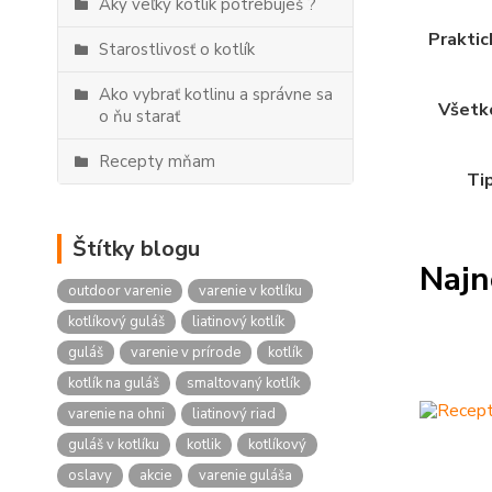
Aký veľký kotlík potrebuješ ?
Praktic
Starostlivosť o kotlík
Ako vybrať kotlinu a správne sa
Všetko
o ňu starať
Recepty mňam
Tip
Štítky blogu
Najn
outdoor varenie
varenie v kotlíku
kotlíkový guláš
liatinový kotlík
guláš
varenie v prírode
kotlík
kotlík na guláš
smaltovaný kotlík
varenie na ohni
liatinový riad
guláš v kotlíku
kotlik
kotlíkový
oslavy
akcie
varenie guláša