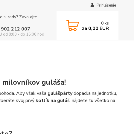
Prihlásenie
e si rady? Zavolajte
0
ks
za
0,00 EUR
 902 212 007
 od 8:00 - do 16:00 hod
h milovníkov guláša!
á pohoda. Aby však vaša
gulášpárty
dopadla na jednotku,
vyberáte svoj prvý
kotlík na guláš
, nájdete tu všetko na
ete?