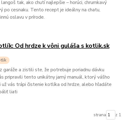
 langoš tak, ako chutí najlepšie – horúci, chrumkavý
ý po cesnaku. Tento recept je ideálny na chatu,
innú oslavu v prírode.
otlík: Od hrdze k vôni guláša s kotlik.sk
tlík
z garáže a zistili ste, že potrebuje poriadnu dávku
s pripravili tento unikátny jarný manuál, ktorý vášho
i už vás trápi čistenie kotlíka od hrdze, alebo hľadáte
liť liati
strana
z 1