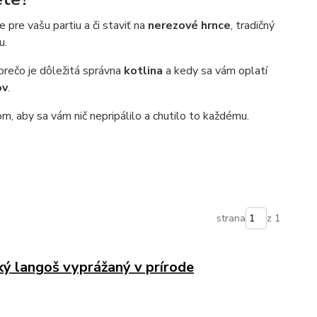
pre vašu partiu a či staviť na
nerezové hrnce
, tradičný
u.
 prečo je dôležitá správna
kotlina
a kedy sa vám oplatí
ov
.
, aby sa vám nič nepripálilo a chutilo to každému.
strana
z 1
ký langoš vyprážaný v prírode