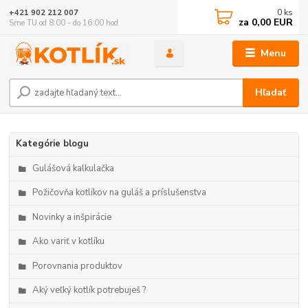
0
ks
+421 902 212 007
za
0,00 EUR
Sme TU od 8:00 - do 16:00 hod
Menu
Hľadať
Kategórie blogu
Gulášová kalkulačka
Požičovňa kotlíkov na guláš a príslušenstva
Novinky a inšpirácie
Ako variť v kotlíku
Porovnania produktov
Aký veľký kotlík potrebuješ ?