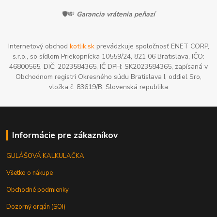
🛡️💸
Garancia vrátenia peňazí
Internetový obchod
kotlik.sk
prevádzkuje spoločnosť ENET CORP,
s.r.o., so sídlom Priekopnícka 10559/24, 821 06 Bratislava, IČO:
46800565, DIČ: 2023584365, IČ DPH: SK2023584365, zapísaná v
Obchodnom registri Okresného súdu Bratislava I, oddiel Sro,
vložka č. 83619/B, Slovenská republika
Informácie pre zákazníkov
GULÁŠOVÁ KALKULAČKA
Všetko o nákupe
Obchodné podmienky
Dozorný orgán (SOI)