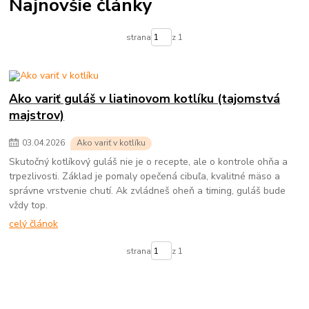
Najnovšie články
strana
z 1
Ako variť guláš v liatinovom kotlíku (tajomstvá
majstrov)
03
.
04
.
2026
Ako variť v kotlíku
Skutočný kotlíkový guláš nie je o recepte, ale o kontrole ohňa a
trpezlivosti. Základ je pomaly opečená cibuľa, kvalitné mäso a
správne vrstvenie chutí. Ak zvládneš oheň a timing, guláš bude
vždy top.
celý článok
strana
z 1