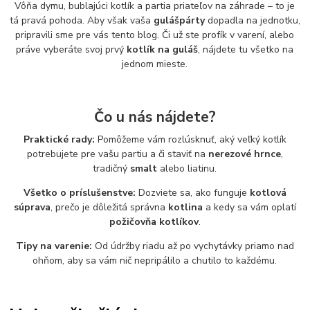
Vôňa dymu, bublajúci kotlík a partia priateľov na záhrade – to je
tá pravá pohoda. Aby však vaša
gulášpárty
dopadla na jednotku,
pripravili sme pre vás tento blog. Či už ste profík v varení, alebo
práve vyberáte svoj prvý
kotlík na guláš
, nájdete tu všetko na
jednom mieste.
Čo u nás nájdete?
Praktické rady:
Pomôžeme vám rozlúsknuť, aký veľký kotlík
potrebujete pre vašu partiu a či staviť na
nerezové hrnce
,
tradičný
smalt
alebo liatinu.
Všetko o príslušenstve:
Dozviete sa, ako funguje
kotlová
súprava
, prečo je dôležitá správna
kotlina
a kedy sa vám oplatí
požičovňa kotlíkov
.
Tipy na varenie:
Od údržby riadu až po vychytávky priamo nad
ohňom, aby sa vám nič nepripálilo a chutilo to každému.