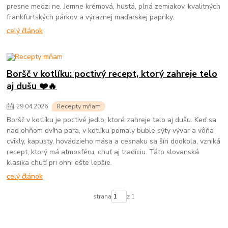
presne medzi ne. Jemne krémová, hustá, plná zemiakov, kvalitných
frankfurtských párkov a výraznej maďarskej papriky.
celý článok
Boršč v kotlíku: poctivý recept, ktorý zahreje telo
aj dušu ❤️🔥
29
.
04
.
2026
Recepty mňam
Boršč v kotlíku je poctivé jedlo, ktoré zahreje telo aj dušu. Keď sa
nad ohňom dvíha para, v kotlíku pomaly buble sýty vývar a vôňa
cvikly, kapusty, hovädzieho mäsa a cesnaku sa šíri dookola, vzniká
recept, ktorý má atmosféru, chuť aj tradíciu. Táto slovanská
klasika chutí pri ohni ešte lepšie.
celý článok
strana
z 1