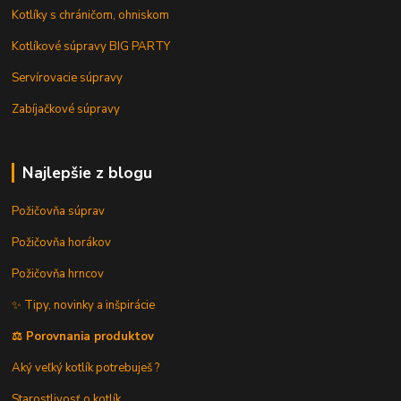
Kotlíky s chráničom, ohniskom
Kotlíkové súpravy BIG PARTY
Servírovacie súpravy
Zabíjačkové súpravy
Najlepšie z blogu
Požičovňa súprav
Požičovňa horákov
Požičovňa hrncov
✨ Tipy, novinky a inšpirácie
⚖️ Porovnania produktov
Aký veľký kotlík potrebuješ ?
Starostlivosť o kotlík