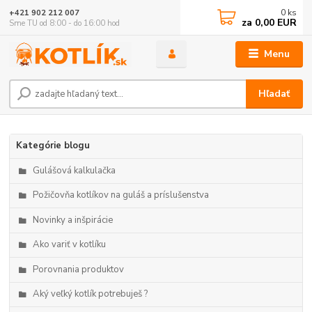
0
ks
+421 902 212 007
za
0,00 EUR
Sme TU od 8:00 - do 16:00 hod
Menu
Hľadať
Kategórie blogu
Gulášová kalkulačka
Požičovňa kotlíkov na guláš a príslušenstva
Novinky a inšpirácie
Ako variť v kotlíku
Porovnania produktov
Aký veľký kotlík potrebuješ ?