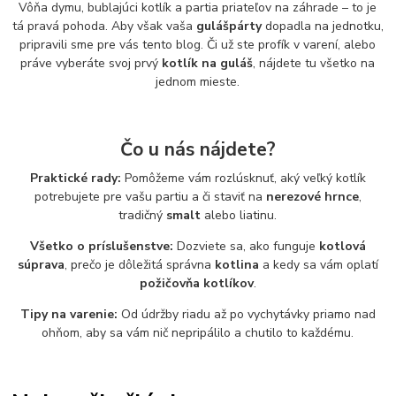
Vôňa dymu, bublajúci kotlík a partia priateľov na záhrade – to je
tá pravá pohoda. Aby však vaša
gulášpárty
dopadla na jednotku,
pripravili sme pre vás tento blog. Či už ste profík v varení, alebo
práve vyberáte svoj prvý
kotlík na guláš
, nájdete tu všetko na
jednom mieste.
Čo u nás nájdete?
Praktické rady:
Pomôžeme vám rozlúsknuť, aký veľký kotlík
potrebujete pre vašu partiu a či staviť na
nerezové hrnce
,
tradičný
smalt
alebo liatinu.
Všetko o príslušenstve:
Dozviete sa, ako funguje
kotlová
súprava
, prečo je dôležitá správna
kotlina
a kedy sa vám oplatí
požičovňa kotlíkov
.
Tipy na varenie:
Od údržby riadu až po vychytávky priamo nad
ohňom, aby sa vám nič nepripálilo a chutilo to každému.