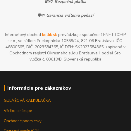
🔐💳
Bezpečná platba
🛡️💸
Garancia vrátenia peňazí
Internetový obchod
kotlik.sk
prevádzkuje spoločnosť ENET CORP,
s.r.o., so sídlom Priekopnícka 10559/24, 821 06 Bratislava, IČO:
46800565, DIČ: 2023584365, IČ DPH: SK2023584365, zapísaná v
Obchodnom registri Okresného súdu Bratislava I, oddiel Sro,
vložka č. 83619/B, Slovenská republika
Informácie pre zákazníkov
GULÁŠOVÁ KALKULAČKA
Všetko o nákupe
Obchodné podmienky