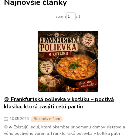
Najnovšie články
strana
z 1
🍲 Frankfurtská polievka v kotlíku – poctivá
klasika, ktorá zasýti celú partiu
10
.
05
.
2026
Recepty mňam
🍲🔥 Existujú jedlá, ktoré okamžite pripomenú domov, detstvo a
vôňu poctivého varenia. Frankfurtská polievka v kotlíku patrí