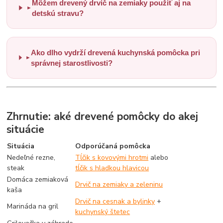
Môžem drevený drvič na zemiaky použiť aj na
►
detskú stravu?
Ako dlho vydrží drevená kuchynská pomôcka pri
►
správnej starostlivosti?
Zhrnutie: aké drevené pomôcky do akej
situácie
Situácia
Odporúčaná pomôcka
Nedeľné rezne,
Tĺčik s kovovými hrotmi
alebo
steak
tĺčik s hladkou hlavicou
Domáca zemiaková
Drvič na zemiaky a zeleninu
kaša
Drvič na cesnak a bylinky
+
Marináda na gril
kuchynský štetec