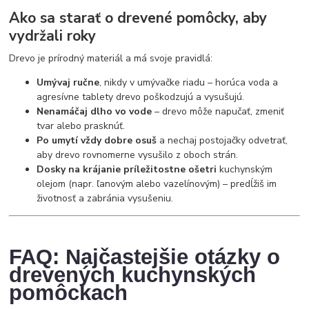
Ako sa starať o drevené pomôcky, aby
vydržali roky
Drevo je prírodný materiál a má svoje pravidlá:
Umývaj ručne
, nikdy v umývačke riadu – horúca voda a
agresívne tablety drevo poškodzujú a vysušujú.
Nenamáčaj dlho vo vode
– drevo môže napučať, zmeniť
tvar alebo prasknúť.
Po umytí vždy dobre osuš
a nechaj postojačky odvetrať,
aby drevo rovnomerne vysušilo z oboch strán.
Dosky na krájanie príležitostne ošetri
kuchynským
olejom (napr. ľanovým alebo vazelínovým) – predĺžiš im
životnosť a zabránia vysušeniu.
FAQ: Najčastejšie otázky o
drevených kuchynských
pomôckach