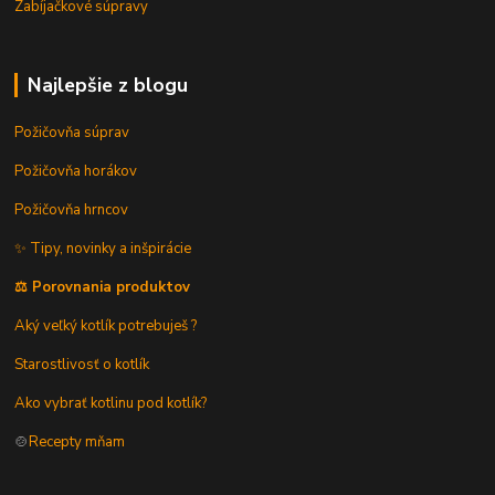
Zabíjačkové súpravy
Najlepšie z blogu
Požičovňa súprav
Požičovňa horákov
Požičovňa hrncov
✨ Tipy, novinky a inšpirácie
⚖️ Porovnania produktov
Aký veľký kotlík potrebuješ ?
Starostlivosť o kotlík
Ako vybrať kotlinu pod kotlík?
🍲
Recepty mňam