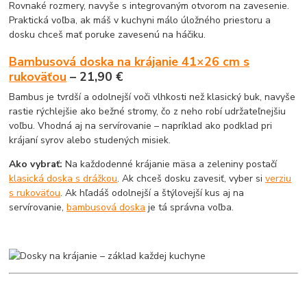
Rovnaké rozmery, navyše s integrovaným otvorom na zavesenie.
Praktická voľba, ak máš v kuchyni málo úložného priestoru a
dosku chceš mať poruke zavesenú na háčiku.
Bambusová doska na krájanie 41×26 cm s
rukoväťou
– 21,90 €
Bambus je tvrdší a odolnejší voči vlhkosti než klasický buk, navyše
rastie rýchlejšie ako bežné stromy, čo z neho robí udržateľnejšiu
voľbu. Vhodná aj na servírovanie – napríklad ako podklad pri
krájaní syrov alebo studených misiek.
Ako vybrať:
Na každodenné krájanie mäsa a zeleniny postačí
klasická doska s drážkou
. Ak chceš dosku zavesiť, vyber si
verziu
s rukoväťou
. Ak hľadáš odolnejší a štýlovejší kus aj na
servírovanie,
bambusová doska
je tá správna voľba.