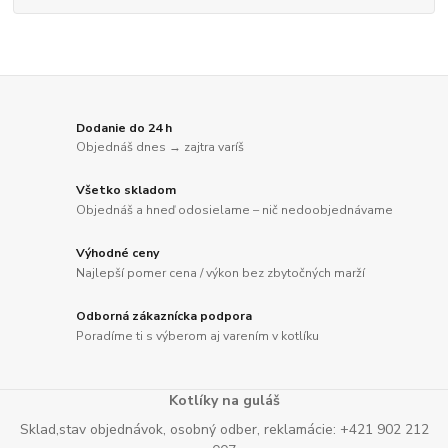
Dodanie do 24 h
Objednáš dnes → zajtra varíš
Všetko skladom
Objednáš a hneď odosielame – nič nedoobjednávame
Výhodné ceny
Najlepší pomer cena / výkon bez zbytočných marží
Odborná zákaznícka podpora
Poradíme ti s výberom aj varením v kotlíku
Kotlíky na guláš
Sklad,stav objednávok, osobný odber, reklamácie: +421 902 212