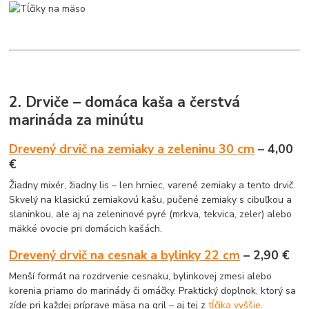
2. Drviče – domáca kaša a čerstvá
marináda za minútu
Drevený drvič na zemiaky a zeleninu 30 cm
– 4,00
€
Žiadny mixér, žiadny lis – len hrniec, varené zemiaky a tento drvič.
Skvelý na klasickú zemiakovú kašu, pučené zemiaky s cibuľkou a
slaninkou, ale aj na zeleninové pyré (mrkva, tekvica, zeler) alebo
mäkké ovocie pri domácich kašách.
Drevený drvič na cesnak a bylinky 22 cm
– 2,90 €
Menší formát na rozdrvenie cesnaku, bylinkovej zmesi alebo
korenia priamo do marinády či omáčky. Praktický doplnok, ktorý sa
zíde pri každej príprave mäsa na gril – aj tej z
tĺčika vyššie
.