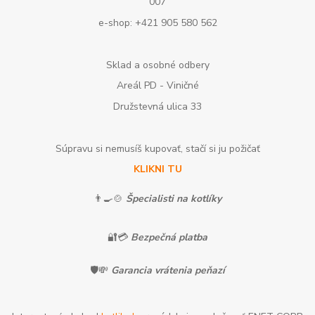
007
e-shop: +421 905 580 562
Sklad a osobné odbery
Areál PD - Viničné
Družstevná ulica 33
Súpravu si nemusíš kupovať, stačí si ju požičať
KLIKNI TU
👨‍🍳🍲
Špecialisti na kotlíky
🔐💳
Bezpečná platba
🛡️💸
Garancia vrátenia peňazí