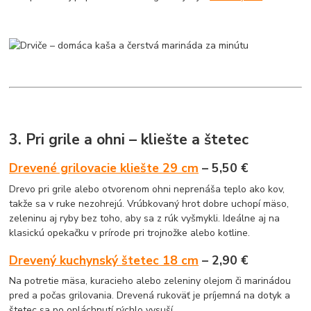
3. Pri grile a ohni – kliešte a štetec
Drevené grilovacie kliešte 29 cm
– 5,50 €
Drevo pri grile alebo otvorenom ohni neprenáša teplo ako kov,
takže sa v ruke nezohrejú. Vrúbkovaný hrot dobre uchopí mäso,
zeleninu aj ryby bez toho, aby sa z rúk vyšmykli. Ideálne aj na
klasickú opekačku v prírode pri trojnožke alebo kotline.
Drevený kuchynský štetec 18 cm
– 2,90 €
Na potretie mäsa, kuracieho alebo zeleniny olejom či marinádou
pred a počas grilovania. Drevená rukoväť je príjemná na dotyk a
štetec sa po opláchnutí rýchlo vysuší.