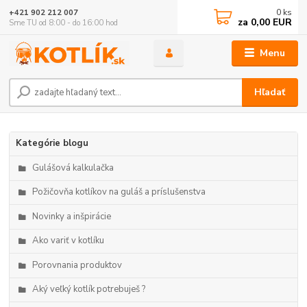
0
ks
+421 902 212 007
za
0,00 EUR
Sme TU od 8:00 - do 16:00 hod
Menu
Hľadať
Kategórie blogu
Gulášová kalkulačka
Požičovňa kotlíkov na guláš a príslušenstva
Novinky a inšpirácie
Ako variť v kotlíku
Porovnania produktov
Aký veľký kotlík potrebuješ ?