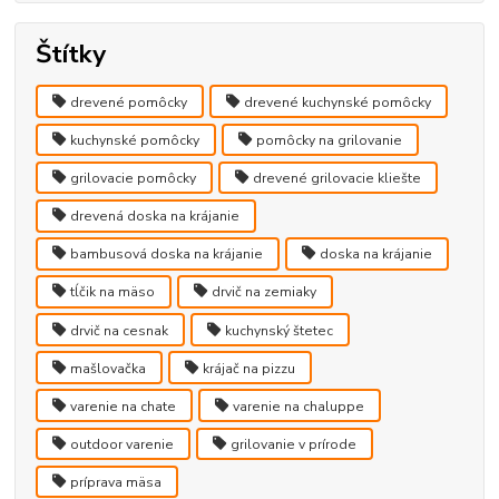
Štítky
drevené pomôcky
drevené kuchynské pomôcky
kuchynské pomôcky
pomôcky na grilovanie
grilovacie pomôcky
drevené grilovacie kliešte
drevená doska na krájanie
bambusová doska na krájanie
doska na krájanie
tĺčik na mäso
drvič na zemiaky
drvič na cesnak
kuchynský štetec
mašlovačka
krájač na pizzu
varenie na chate
varenie na chaluppe
outdoor varenie
grilovanie v prírode
príprava mäsa