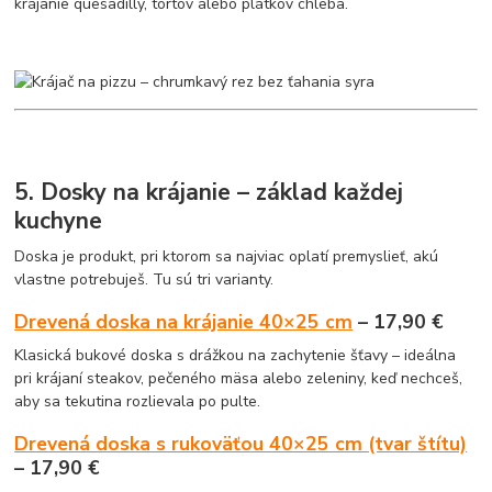
krájanie quesadilly, tortov alebo plátkov chleba.
5. Dosky na krájanie – základ každej
kuchyne
Doska je produkt, pri ktorom sa najviac oplatí premyslieť, akú
vlastne potrebuješ. Tu sú tri varianty.
Drevená doska na krájanie 40×25 cm
– 17,90 €
Klasická bukové doska s drážkou na zachytenie šťavy – ideálna
pri krájaní steakov, pečeného mäsa alebo zeleniny, keď nechceš,
aby sa tekutina rozlievala po pulte.
Drevená doska s rukoväťou 40×25 cm (tvar štítu)
– 17,90 €