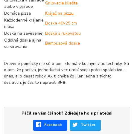
Grilovačka v záhrade
Grilovacie kliešte
alebo v prírode
Domáca pizza
Krájač na pizzu
Každodenné krájanie
Doska 40×25 cm
mäsa
Doska na zavesenie
Doska s rukoväťou
Odolná doska aj na
Bambusová doska
servírovanie
Drevené pomôcky nie sú o tom, kto má v kuchyni viac techniky. Sú
o tom, že poctivá, jednoduchá vec urobí svoju prácu spoľahlivo –
dnes, aj o desať rokov. Ak ti chýba čo i len jedna z týchto
desiatich, je čas to napraviť. 🪵🔥
Páčil sa vám článok? Zdieľajte ho s priateľmi
Facebook
Twitter