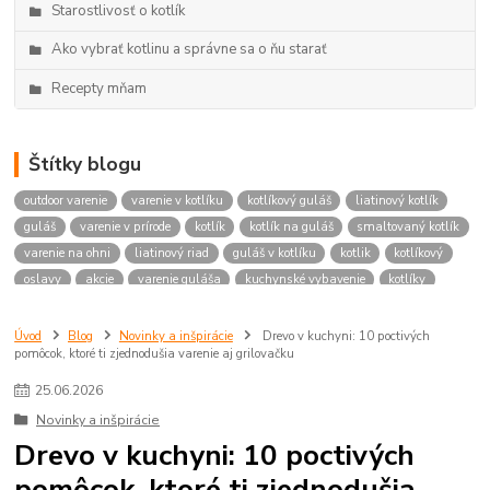
Starostlivosť o kotlík
Ako vybrať kotlinu a správne sa o ňu starať
Recepty mňam
Štítky blogu
outdoor varenie
varenie v kotlíku
kotlíkový guláš
liatinový kotlík
guláš
varenie v prírode
kotlík
kotlík na guláš
smaltovaný kotlík
varenie na ohni
liatinový riad
guláš v kotlíku
kotlik
kotlíkový
oslavy
akcie
varenie guláša
kuchynské vybavenie
kotlíky
kotlina na guláš
nerezová kotlina
oceľová kotlina
panvica na oheň
čistenie kotlíka
údržba liatiny
vypaľovanie liatiny
gulášový kotlík
Úvod
Blog
Novinky a inšpirácie
Drevo v kuchyni: 10 poctivých
pomôcok, ktoré ti zjednodušia varenie aj grilovačku
koľko mäsa na guláš
recept na guláš
recepty z kotlíka
polievka v kotlíku
zaváranie
kuracie mäso
požičať
požičovňa
25
.
06
.
2026
požičaj
rental
rentals
kotlikovy
kotol
zabíjačka
oslsvs
Novinky a inšpirácie
spoločenské akcie
firemné akcie
prenájom
požičovňa horákov
Drevo v kuchyni: 10 poctivých
horáky pod kotlíky
gulášové horáky
prenájom horákov
pomôcok, ktoré ti zjednodušia