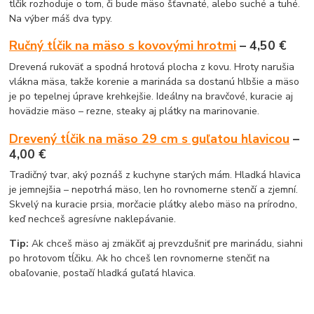
tĺčik rozhoduje o tom, či bude mäso šťavnaté, alebo suché a tuhé.
Na výber máš dva typy.
Ručný tĺčik na mäso s kovovými hrotmi
– 4,50 €
Drevená rukoväť a spodná hrotová plocha z kovu. Hroty narušia
vlákna mäsa, takže korenie a marináda sa dostanú hlbšie a mäso
je po tepelnej úprave krehkejšie. Ideálny na bravčové, kuracie aj
hovädzie mäso – rezne, steaky aj plátky na marinovanie.
Drevený tĺčik na mäso 29 cm s guľatou hlavicou
–
4,00 €
Tradičný tvar, aký poznáš z kuchyne starých mám. Hladká hlavica
je jemnejšia – nepotrhá mäso, len ho rovnomerne stenčí a zjemní.
Skvelý na kuracie prsia, morčacie plátky alebo mäso na prírodno,
keď nechceš agresívne naklepávanie.
Tip:
Ak chceš mäso aj zmäkčiť aj prevzdušniť pre marinádu, siahni
po hrotovom tĺčiku. Ak ho chceš len rovnomerne stenčiť na
obaľovanie, postačí hladká guľatá hlavica.