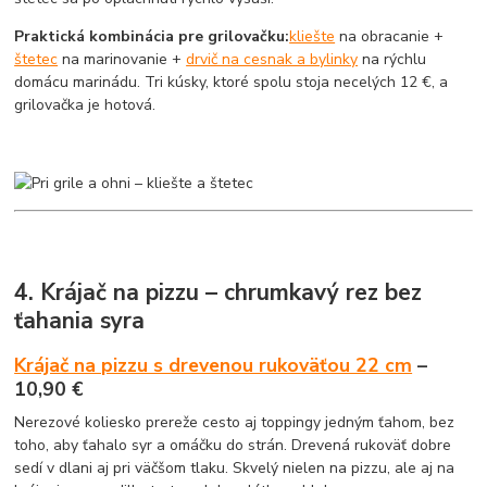
Praktická kombinácia pre grilovačku:
kliešte
na obracanie +
štetec
na marinovanie +
drvič na cesnak a bylinky
na rýchlu
domácu marinádu. Tri kúsky, ktoré spolu stoja necelých 12 €, a
grilovačka je hotová.
4. Krájač na pizzu – chrumkavý rez bez
ťahania syra
Krájač na pizzu s drevenou rukoväťou 22 cm
–
10,90 €
Nerezové koliesko prereže cesto aj toppingy jedným ťahom, bez
toho, aby ťahalo syr a omáčku do strán. Drevená rukoväť dobre
sedí v dlani aj pri väčšom tlaku. Skvelý nielen na pizzu, ale aj na