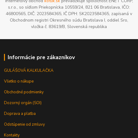
Internetový obchod
kotlik.sk
prevádzkuje spoločnosť ENET CORP,
s.r.o., so sídlom Priekopnícka 10559/24, 821 06 Bratislava, IČO:
46800565, DIČ: 2023584365, IČ DPH: SK2023584365, zapísaná v
Obchodnom registri Okresného súdu Bratislava I, oddiel Sro,
vložka č. 83619/B, Slovenská republika
Informácie pre zákazníkov
GULÁŠOVÁ KALKULAČKA
Všetko o nákupe
Obchodné podmienky
Dozorný orgán (SOI)
Doprava a platba
Odstúpenie od zmluvy
Kontakty