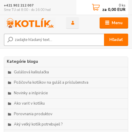
0
ks
+421 902 212 007
za
0,00 EUR
Sme TU od 8:00 - do 16:00 hod
Menu
Hľadať
Kategórie blogu
Gulášová kalkulačka
Požičovňa kotlíkov na guláš a príslušenstva
Novinky a inšpirácie
Ako variť v kotlíku
Porovnania produktov
Aký veľký kotlík potrebuješ ?