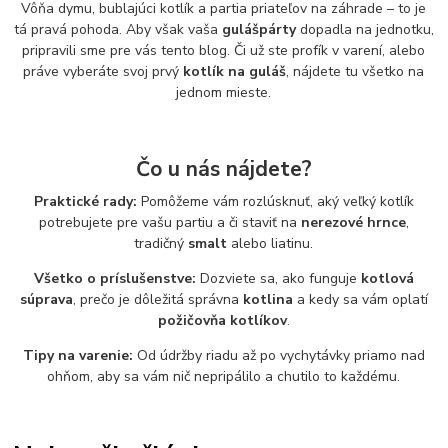
Vôňa dymu, bublajúci kotlík a partia priateľov na záhrade – to je
tá pravá pohoda. Aby však vaša
gulášpárty
dopadla na jednotku,
pripravili sme pre vás tento blog. Či už ste profík v varení, alebo
práve vyberáte svoj prvý
kotlík na guláš
, nájdete tu všetko na
jednom mieste.
Čo u nás nájdete?
Praktické rady:
Pomôžeme vám rozlúsknuť, aký veľký kotlík
potrebujete pre vašu partiu a či staviť na
nerezové hrnce
,
tradičný
smalt
alebo liatinu.
Všetko o príslušenstve:
Dozviete sa, ako funguje
kotlová
súprava
, prečo je dôležitá správna
kotlina
a kedy sa vám oplatí
požičovňa kotlíkov
.
Tipy na varenie:
Od údržby riadu až po vychytávky priamo nad
ohňom, aby sa vám nič nepripálilo a chutilo to každému.