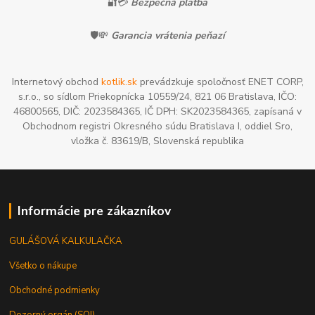
🔐💳
Bezpečná platba
🛡️💸
Garancia vrátenia peňazí
Internetový obchod
kotlik.sk
prevádzkuje spoločnosť ENET CORP,
s.r.o., so sídlom Priekopnícka 10559/24, 821 06 Bratislava, IČO:
46800565, DIČ: 2023584365, IČ DPH: SK2023584365, zapísaná v
Obchodnom registri Okresného súdu Bratislava I, oddiel Sro,
vložka č. 83619/B, Slovenská republika
Informácie pre zákazníkov
GULÁŠOVÁ KALKULAČKA
Všetko o nákupe
Obchodné podmienky
Dozorný orgán (SOI)