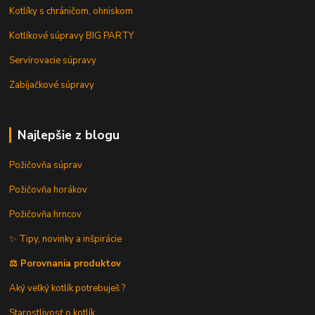
Kotlíky s chráničom, ohniskom
Kotlíkové súpravy BIG PARTY
Servírovacie súpravy
Zabíjačkové súpravy
Najlepšie z blogu
Požičovňa súprav
Požičovňa horákov
Požičovňa hrncov
✨ Tipy, novinky a inšpirácie
⚖️ Porovnania produktov
Aký veľký kotlík potrebuješ ?
Starostlivosť o kotlík