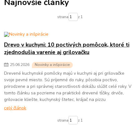
Najnovšie články
strana
z 1
Drevo v kuchyni: 10 poctivých pomôcok, ktoré ti
zjednodušia varenie aj grilovačku
25
.
06
.
2026
Novinky a inšpirácie
Drevené kuchynské pomôcky majú v kuchyni aj pri grilovačke
svoje pevné miesto. Sú príjemné do ruky, pôsobia poctivo,
prirodzene a pri správnej starostlivosti dokážu slúžiť celé roky. V
tomto článku sa pozrieme na praktické drevené tĺčiky, drviče,
grilovacie kliešte, kuchynský štetec, krájač na pizzu
celý článok
strana
z 1