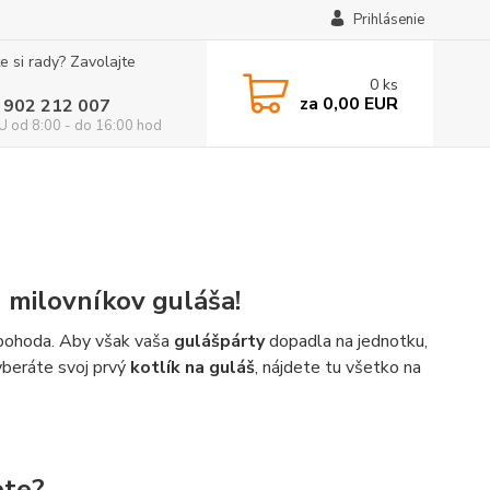
Prihlásenie
e si rady? Zavolajte
0
ks
za
0,00 EUR
 902 212 007
 od 8:00 - do 16:00 hod
h milovníkov guláša!
á pohoda. Aby však vaša
gulášpárty
dopadla na jednotku,
vyberáte svoj prvý
kotlík na guláš
, nájdete tu všetko na
ete?