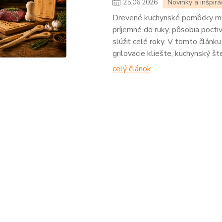
25
.
06
.
2026
Novinky a inšpirá
Drevené kuchynské pomôcky majú
príjemné do ruky, pôsobia poctiv
slúžiť celé roky. V tomto článku
grilovacie kliešte, kuchynský šte
celý článok