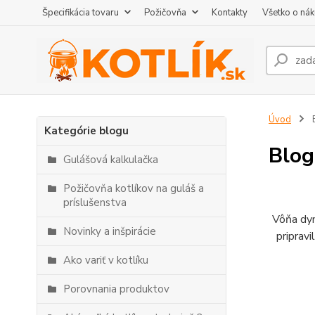
Špecifikácia tovaru
Požičovňa
Kontakty
Všetko o ná
Úvod
Kategórie blogu
Blog
Gulášová kalkulačka
Požičovňa kotlíkov na guláš a
príslušenstva
Vôňa dym
Novinky a inšpirácie
pripravi
Ako variť v kotlíku
Porovnania produktov