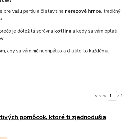
pre vašu partiu a či staviť na
nerezové hrnce
, tradičný
u.
 prečo je dôležitá správna
kotlina
a kedy sa vám oplatí
ov
.
, aby sa vám nič nepripálilo a chutilo to každému.
strana
z 1
tivých pomôcok, ktoré ti zjednodušia