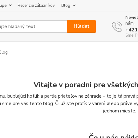
kupe
Recenzie zákazníkov
Blog
Neviet
nám.
Hľadať
+421
Sme TU
Blog
Vitajte v poradni pre všetkýc
u, bublajúci kotlík a partia priateľov na záhrade – to je tá prav
li sme pre vás tento blog. Či už ste profík v varení, alebo práve 
jednom mieste.
Čo u nás nájd