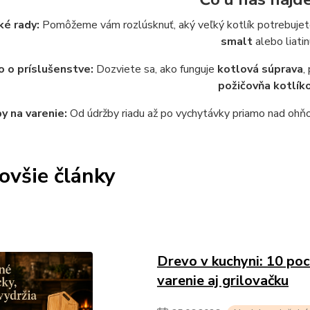
ké rady:
Pomôžeme vám rozlúsknuť, aký veľký kotlík potrebujete 
smalt
alebo liatin
 o príslušenstve:
Dozviete sa, ako funguje
kotlová súprava
,
požičovňa kotlík
y na varenie:
Od údržby riadu až po vychytávky priamo nad ohňom
ovšie články
Drevo v kuchyni: 10 poc
varenie aj grilovačku