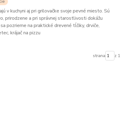
cie
 v kuchyni aj pri grilovačke svoje pevné miesto. Sú
o, prirodzene a pri správnej starostlivosti dokážu
 sa pozrieme na praktické drevené tĺčiky, drviče,
tec, krájač na pizzu
strana
z 1