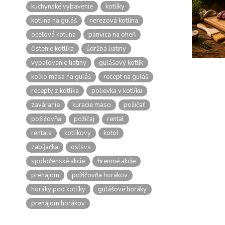
kuchynské vybavenie
kotlíky
kotlina na guláš
nerezová kotlina
oceľová kotlina
panvica na oheň
čistenie kotlíka
údržba liatiny
vypaľovanie liatiny
gulášový kotlík
koľko mäsa na guláš
recept na guláš
recepty z kotlíka
polievka v kotlíku
zaváranie
kuracie mäso
požičať
požičovňa
požičaj
rental
rentals
kotlikovy
kotol
zabíjačka
oslsvs
spoločenské akcie
firemné akcie
prenájom
požičovňa horákov
horáky pod kotlíky
gulášové horáky
prenájom horákov