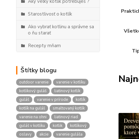
Aký veľký kotlík potrebuješ ?
Praktic
Starostlivosť o kotlík
Ako vybrať kotlinu a správne sa
Všetko
o ňu starať
Recepty mňam
Tip
Štítky blogu
Najn
outdoor varenie
varenie v kotlíku
kotlíkový guláš
liatinový kotlík
guláš
varenie v prírode
kotlík
kotlík na guláš
smaltovaný kotlík
varenie na ohni
liatinový riad
guláš v kotlíku
kotlik
kotlíkový
oslavy
akcie
varenie guláša