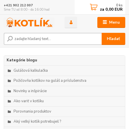
0
ks
+421 902 212 007
za
0,00 EUR
Sme TU od 8:00 - do 16:00 hod
Menu
Hľadať
Kategórie blogu
Gulášová kalkulačka
Požičovňa kotlíkov na guláš a príslušenstva
Novinky a inšpirácie
Ako variť v kotlíku
Porovnania produktov
Aký veľký kotlík potrebuješ ?