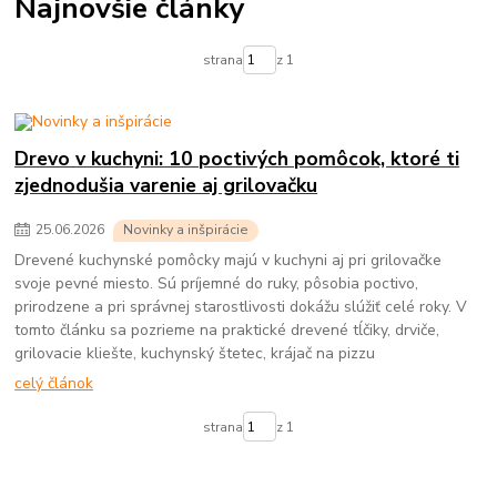
Najnovšie články
strana
z 1
Drevo v kuchyni: 10 poctivých pomôcok, ktoré ti
zjednodušia varenie aj grilovačku
25
.
06
.
2026
Novinky a inšpirácie
Drevené kuchynské pomôcky majú v kuchyni aj pri grilovačke
svoje pevné miesto. Sú príjemné do ruky, pôsobia poctivo,
prirodzene a pri správnej starostlivosti dokážu slúžiť celé roky. V
tomto článku sa pozrieme na praktické drevené tĺčiky, drviče,
grilovacie kliešte, kuchynský štetec, krájač na pizzu
celý článok
strana
z 1