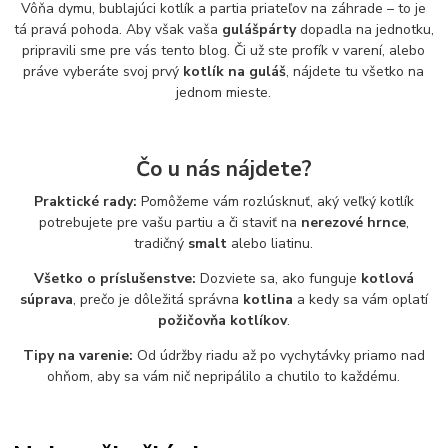
Vôňa dymu, bublajúci kotlík a partia priateľov na záhrade – to je
tá pravá pohoda. Aby však vaša
gulášpárty
dopadla na jednotku,
pripravili sme pre vás tento blog. Či už ste profík v varení, alebo
práve vyberáte svoj prvý
kotlík na guláš
, nájdete tu všetko na
jednom mieste.
Čo u nás nájdete?
Praktické rady:
Pomôžeme vám rozlúsknuť, aký veľký kotlík
potrebujete pre vašu partiu a či staviť na
nerezové hrnce
,
tradičný
smalt
alebo liatinu.
Všetko o príslušenstve:
Dozviete sa, ako funguje
kotlová
súprava
, prečo je dôležitá správna
kotlina
a kedy sa vám oplatí
požičovňa kotlíkov
.
Tipy na varenie:
Od údržby riadu až po vychytávky priamo nad
ohňom, aby sa vám nič nepripálilo a chutilo to každému.