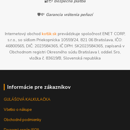
🔐💳
Bezpečná platba
🛡️💸
Garancia vrátenia peňazí
Internetový obchod
kotlik.sk
prevádzkuje spoločnosť ENET CORP,
s.r.o., so sídlom Priekopnícka 10559/24, 821 06 Bratislava, IČO:
46800565, DIČ: 2023584365, IČ DPH: SK2023584365, zapísaná v
Obchodnom registri Okresného súdu Bratislava I, oddiel Sro,
vložka č. 83619/B, Slovenská republika
Informácie pre zákazníkov
GULÁŠOVÁ KALKULAČKA
Všetko o nákupe
Obchodné podmienky
Dozorný orgán (SOI)