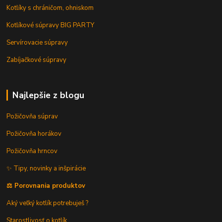
Kotlíky s chráničom, ohniskom
Kotlíkové súpravy BIG PARTY
Servírovacie súpravy
Zabíjačkové súpravy
Najlepšie z blogu
Požičovňa súprav
Požičovňa horákov
Požičovňa hrncov
✨ Tipy, novinky a inšpirácie
⚖️ Porovnania produktov
Aký veľký kotlík potrebuješ ?
Starostlivosť o kotlík