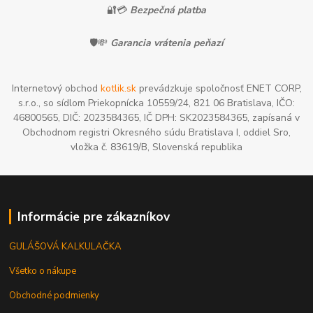
🔐💳
Bezpečná platba
🛡️💸
Garancia vrátenia peňazí
Internetový obchod
kotlik.sk
prevádzkuje spoločnosť ENET CORP,
s.r.o., so sídlom Priekopnícka 10559/24, 821 06 Bratislava, IČO:
46800565, DIČ: 2023584365, IČ DPH: SK2023584365, zapísaná v
Obchodnom registri Okresného súdu Bratislava I, oddiel Sro,
vložka č. 83619/B, Slovenská republika
Informácie pre zákazníkov
GULÁŠOVÁ KALKULAČKA
Všetko o nákupe
Obchodné podmienky