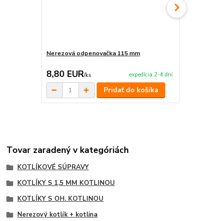
Nerezová odpenovačka 115 mm
Smaltovaná
8,80 EUR
6,50 EU
expedícia 2-4 dní
/
ks
Pridať do košíka
Tovar zaradený v kategóriách
KOTLÍKOVÉ SÚPRAVY
KOTLÍKY S 1,5 MM KOTLINOU
KOTLÍKY S OH. KOTLINOU
Nerezový kotlík + kotlina