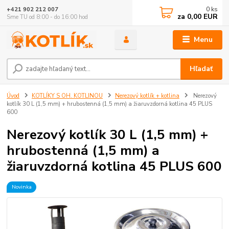
0
ks
+421 902 212 007
za
0,00 EUR
Sme TU od 8:00 - do 16:00 hod
Menu
Hľadať
Úvod
KOTLÍKY S OH. KOTLINOU
Nerezový kotlík + kotlina
Nerezový
kotlík 30 L (1,5 mm) + hrubostenná (1,5 mm) a žiaruvzdorná kotlina 45 PLUS
600
Nerezový kotlík 30 L (1,5 mm) +
hrubostenná (1,5 mm) a
žiaruvzdorná kotlina 45 PLUS 600
Novinka