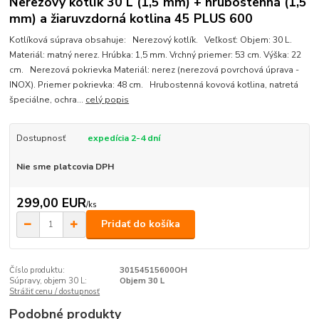
Nerezový kotlík 30 L (1,5 mm) + hrubostenná (1,5
mm) a žiaruvzdorná kotlina 45 PLUS 600
Kotlíková súprava obsahuje: Nerezový kotlík. Veľkosť: Objem: 30 L.
Materiál: matný nerez. Hrúbka: 1,5 mm. Vrchný priemer: 53 cm. Výška: 22
cm. Nerezová pokrievka Materiál: nerez (nerezová povrchová úprava -
INOX). Priemer pokrievka: 48 cm. Hrubostenná kovová kotlina, natretá
špeciálne, ochra...
celý popis
Dostupnosť
expedícia 2-4 dní
Nie sme platcovia DPH
299,00 EUR
/
ks
Pridať do košíka
Číslo produktu:
30154515600OH
Súpravy, objem 30 L:
Objem 30 L
Strážiť cenu / dostupnosť
Podobné produkty