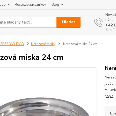
kupe
Recenzie zákazníkov
Blog
Neviet
nám.
Hľadať
+421
Sme TU
NEREZOVÝ RIAD
Nerezové misky
Nerezová miska 24 cm
zová miska 24 cm
Nere
Nerezo
jedál.
Materi
popis
Dos