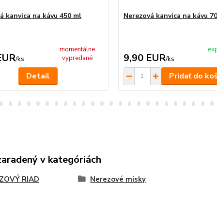
á kanvica na kávu 450 ml
Nerezová kanvica na kávu 7
momentálne
exp
EUR
9,90 EUR
vypredané
/
ks
/
ks
Detail
Pridať do ko
zaradený v kategóriách
ZOVÝ RIAD
Nerezové misky