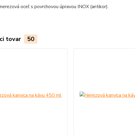
 nerezová oceľ s povrchovou úpravou INOX (antikor).
ci tovar
50