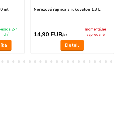
00 ml
Nerezová rajnica s rukoväťou 1,3 L
Ner
edícia 2-4
momentálne
14,90 EUR
1
dní
vypredané
/
ks
šíka
Detail