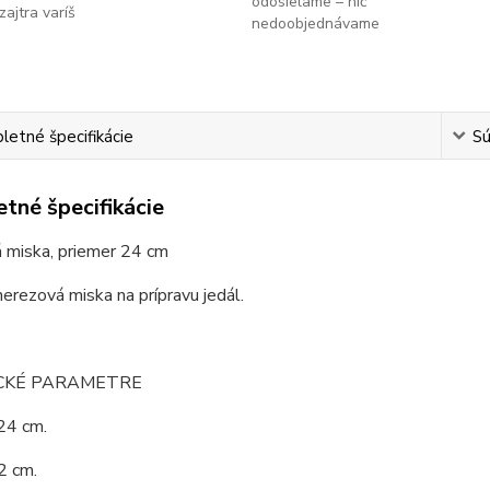
odosielame – nič
zajtra varíš
nedoobjednávame
etné špecifikácie
Sú
tné špecifikácie
 miska, priemer 24 cm
nerezová miska na prípravu jedál.
CKÉ PARAMETRE
24 cm.
2 cm.