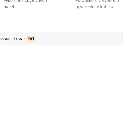
výkon bez zbytočných
Poradíme ti s výberom
marží
aj varením v kotlíku
visiaci tovar
50