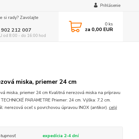
Prihlásenie
e si rady? Zavolajte
0
ks
za
0,00 EUR
 902 212 007
 od 8:00 - do 16:00 hod
zová miska, priemer 24 cm
vá miska, priemer 24 cm Kvalitná nerezová miska na prípravu
 TECHNICKÉ PARAMETRE Priemer: 24 cm. Výška: 7,2 cm.
ál: nerezová oceľ s povrchovou úpravou INOX (antikor).
celý
tupnosť
expedícia 2-4 dní