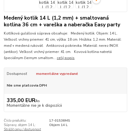
Medený kotlik 14 L (1,2 mm) + smaltovaná
kotlina 36 cm + vareška a naberačka Easy party
Kotlíková gulášová súprava obsahuje: Medený kotlik. Objem: 14 L.
Veľkosť: vrchny priemer: 41 cm, výška: 18 cm. Hrúbka: 1,2 mm. Materiál:
meď + medená rukoväť. Antikorová pokrievka. Materiál: nerez INOX
(antikor). Veľkosť: vrchný priemer: 41 cm. Kovová kotlina natretá
špeciálnym čiernym smaltom...
celý popis
Dostupnosť
momentálne vypredané
Nie sme platcovia DPH
335,00 EUR
/
ks
Momentálne nie je k dispozícii
Číslo produktu:
17-01536MS
Súpravy, objem 14 L:
Objem 14 L
Strážiť cenu / dostupnosť