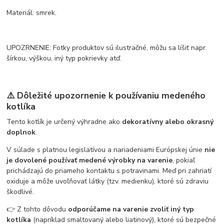
Materiál: smrek.
UPOZRNENIE: Fotky produktov sú ilustračné, môžu sa líšiť napr.
šírkou, výškou, iný typ pokrievky atď.
⚠️ Dôležité upozornenie k používaniu medeného
kotlíka
Tento kotlík je určený výhradne ako
dekoratívny alebo okrasný
doplnok
.
V súlade s platnou legislatívou a nariadeniami Európskej únie
nie
je dovolené používať medené výrobky na varenie
, pokiaľ
prichádzajú do priameho kontaktu s potravinami. Meď pri zahriatí
oxiduje a môže uvoľňovať látky (tzv. medienku), ktoré sú zdraviu
škodlivé.
👉 Z tohto dôvodu
odporúčame na varenie zvoliť iný typ
kotlíka
(napríklad smaltovaný alebo liatinový), ktoré sú bezpečné