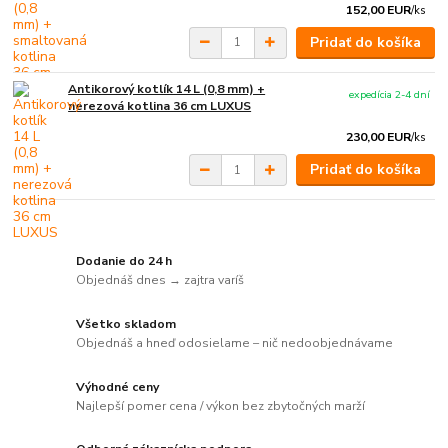
152,00 EUR
/
ks
Pridať do košíka
Antikorový kotlík 14 L (0,8 mm) +
expedícia 2-4 dní
nerezová kotlina 36 cm LUXUS
230,00 EUR
/
ks
Pridať do košíka
Dodanie do 24 h
Objednáš dnes → zajtra varíš
Všetko skladom
Objednáš a hneď odosielame – nič nedoobjednávame
Výhodné ceny
Najlepší pomer cena / výkon bez zbytočných marží