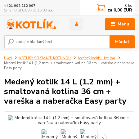
0
ks
+421 902 212 007
za
0,00 EUR
Sme TU od 8:00 - do 16:00 hod
Menu
Hľadať
Úvod
KOTLÍKY SO SMALT. KOTLINOU
Medený kotlík + kotlina
Medený kotlik 14 L (1,2 mm) + smaltovaná kotlina 36 cm + vareška a naberačka
Easy party
Medený kotlik 14 L (1,2 mm) +
smaltovaná kotlina 36 cm +
vareška a naberačka Easy party