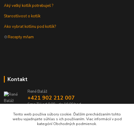
Aký veľký kotlík potrebuješ ?
Starostlivosť o kotlík
Ako vybrať kotlinu pod kotlík?
🍲
Recepty mňam
Kontakt
René Baláž
+421 902 212 007
Sme TU od 8:00 - do 16:00 hod
Tento web používa súbory cookie. Ďalším prechádzaním tohto
info@kotlik.sk
webu vyjadrujete súhlas s ich používaním. Viac informácií v pod
kategórií Obchodných podmienok.