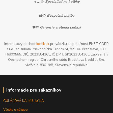
👨‍🍳🍲
Špecialisti na kotlíky
🔐💳
Bezpečná platba
🛡️💸
Garancia vrátenia peňazí
Internetový obchod
kotlik.sk
prevádzkuje spoločnosť ENET CORP,
s.r.o., so sídlom Priekopnícka 10559/24, 821 06 Bratislava, IČO:
46800565, DIČ: 2023584365, IČ DPH: SK2023584365, zapísaná v
Obchodnom registri Okresného súdu Bratislava I, oddiel Sro,
vložka č. 83619/B, Slovenská republika
Informácie pre zákazníkov
GULÁŠOVÁ KALKULAČKA
Všetko o nákupe