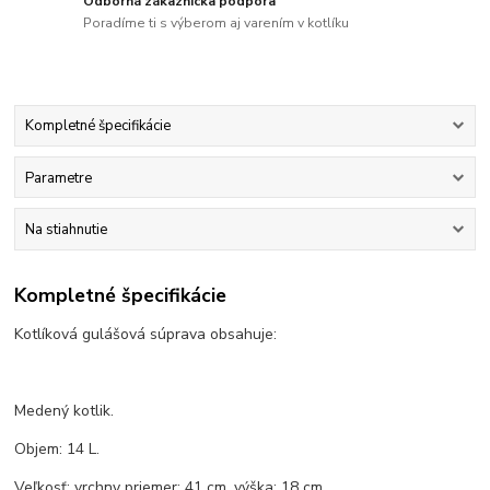
Odborná zákaznícka podpora
Poradíme ti s výberom aj varením v kotlíku
Kompletné špecifikácie
Parametre
Na stiahnutie
Kompletné špecifikácie
Kotlíková gulášová súprava obsahuje:
Medený kotlik.
Objem: 14 L.
Veľkosť: vrchny priemer: 41 cm, výška: 18 cm.