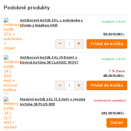
Podobné produkty
Antikorový kotlík 10 L + pokrievka +
expedícia 2-4 dní
stojan s kladkou VAR
55,50 EUR
/
ks
Pridať do košíka
Antikorový kotlík 14 L (0,8 mm) +
expedícia 2-4 dní
kovová kotlina 36 CLASSIC (KOV)
7 % zľava
85,00 EUR
/
ks
Pridať do košíka
Medený kotlík 14 L (1,2 mm) + vysoká
momentálne vypredané
kotlina 36 PLUS 600
261,00 EUR
/
ks
Detail