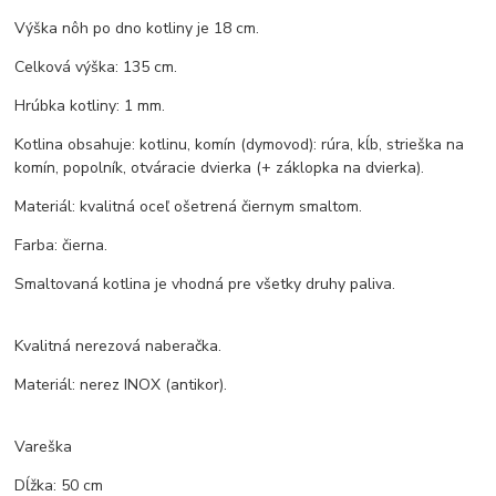
Výška nôh po dno kotliny je 18 cm.
Celková výška: 135 cm.
Hrúbka kotliny: 1 mm.
Kotlina obsahuje: kotlinu, komín (dymovod): rúra, kĺb, strieška na
komín, popolník, otváracie dvierka (+ záklopka na dvierka).
Materiál: kvalitná oceľ ošetrená čiernym smaltom.
Farba: čierna.
Smaltovaná kotlina je vhodná pre všetky druhy paliva.
Kvalitná nerezová naberačka.
Materiál: nerez INOX (antikor).
Vareška
Dĺžka: 50 cm