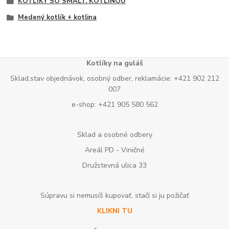
KOTLÍKY SO SMALT. KOTLINOU
Medený kotlík + kotlina
Kotlíky na guláš
Sklad,stav objednávok, osobný odber, reklamácie: +421 902 212
007
e-shop: +421 905 580 562
Sklad a osobné odbery
Areál PD - Viničné
Družstevná ulica 33
Súpravu si nemusíš kupovať, stačí si ju požičať
KLIKNI TU