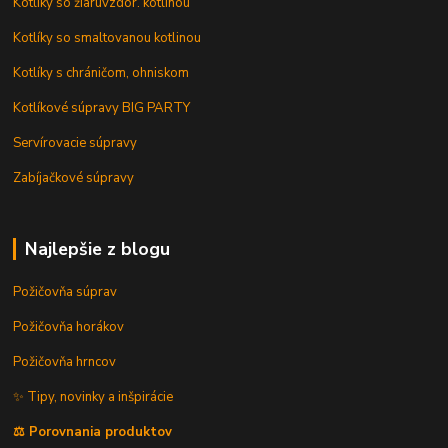
Kotlíky so žiaruvzdor. kotlinou
Kotlíky so smaltovanou kotlinou
Kotlíky s chráničom, ohniskom
Kotlíkové súpravy BIG PARTY
Servírovacie súpravy
Zabíjačkové súpravy
Najlepšie z blogu
Požičovňa súprav
Požičovňa horákov
Požičovňa hrncov
✨ Tipy, novinky a inšpirácie
⚖️ Porovnania produktov