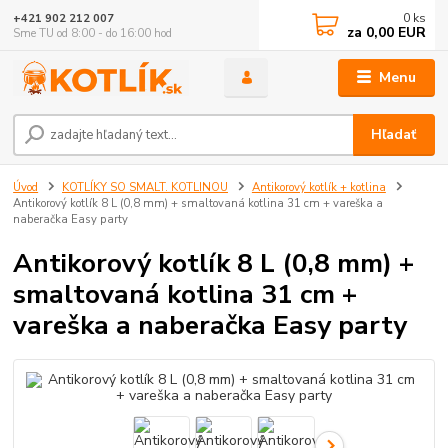
0
ks
+421 902 212 007
za
0,00 EUR
Sme TU od 8:00 - do 16:00 hod
Menu
Hľadať
Úvod
KOTLÍKY SO SMALT. KOTLINOU
Antikorový kotlík + kotlina
Antikorový kotlík 8 L (0,8 mm) + smaltovaná kotlina 31 cm + vareška a
naberačka Easy party
Antikorový kotlík 8 L (0,8 mm) +
smaltovaná kotlina 31 cm +
vareška a naberačka Easy party