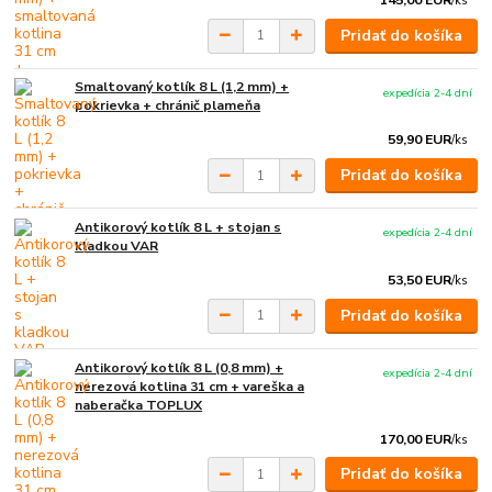
/
ks
Pridať do košíka
Smaltovaný kotlík 8 L (1,2 mm) +
expedícia 2-4 dní
pokrievka + chránič plameňa
59,90 EUR
/
ks
Pridať do košíka
Antikorový kotlík 8 L + stojan s
expedícia 2-4 dní
kladkou VAR
53,50 EUR
/
ks
Pridať do košíka
Antikorový kotlík 8 L (0,8 mm) +
expedícia 2-4 dní
nerezová kotlina 31 cm + vareška a
naberačka TOPLUX
170,00 EUR
/
ks
Pridať do košíka