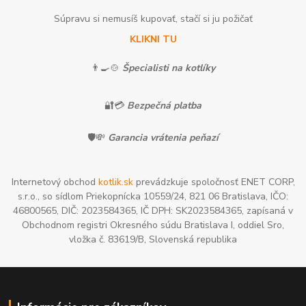
Súpravu si nemusíš kupovať, stačí si ju požičať
KLIKNI TU
👨‍🍳🍲
Špecialisti na kotlíky
🔐💳
Bezpečná platba
🛡️💸
Garancia vrátenia peňazí
Internetový obchod
kotlik.sk
prevádzkuje spoločnosť ENET CORP,
s.r.o., so sídlom Priekopnícka 10559/24, 821 06 Bratislava, IČO:
46800565, DIČ: 2023584365, IČ DPH: SK2023584365, zapísaná v
Obchodnom registri Okresného súdu Bratislava I, oddiel Sro,
vložka č. 83619/B, Slovenská republika