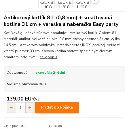
Antikorový kotlík 8 L (0,8 mm) + smaltovaná
kotlina 31 cm + vareška a naberačka Easy party
Kotlíková gulášová súprava obsahuje: Antikorový kotlík. Objem: 8 L.
Materiál: antikor. Veľkosť: hrúbka: 0,8 mm, vrchný priemer: 34 cm, výška:
14,5 cm. Antikorová pokrievka. Materiál: nerez INOX (antikor). Veľkosť:
vrchný priemer: 33 cm. Kovová kotlina natretá špeciálnym čiernym
smaltom, odolným ...
celý popis
Dostupnosť
expedícia 2-4 dní
Nie sme platcovia DPH
139,00 EUR
/
ks
Pridať do košíka
Číslo produktu:
10-3108