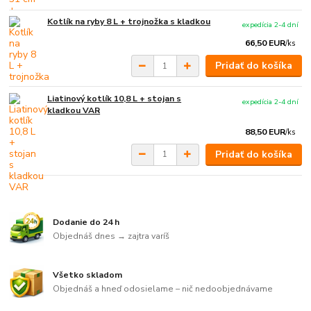
Kotlík na ryby 8 L + trojnožka s kladkou
expedícia 2-4 dní
66,50 EUR
/
ks
Pridať do košíka
Liatinový kotlík 10,8 L + stojan s
expedícia 2-4 dní
kladkou VAR
88,50 EUR
/
ks
Pridať do košíka
Dodanie do 24 h
Objednáš dnes → zajtra varíš
Všetko skladom
Objednáš a hneď odosielame – nič nedoobjednávame