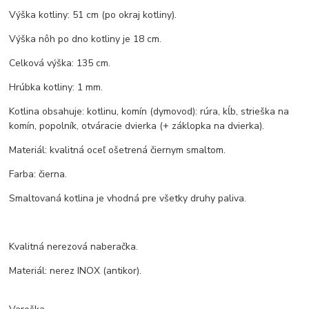
Výška kotliny: 51 cm (po okraj kotliny).
Výška nôh po dno kotliny je 18 cm.
Celková výška: 135 cm.
Hrúbka kotliny: 1 mm.
Kotlina obsahuje: kotlinu, komín (dymovod): rúra, kĺb, strieška na
komín, popolník, otváracie dvierka (+ záklopka na dvierka).
Materiál: kvalitná oceľ ošetrená čiernym smaltom.
Farba: čierna.
Smaltovaná kotlina je vhodná pre všetky druhy paliva.
Kvalitná nerezová naberačka.
Materiál: nerez INOX (antikor).