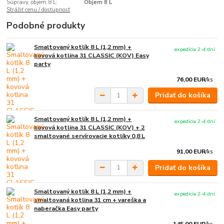
Súpravy, objem 8 L:
Objem 8 L
Strážiť cenu / dostupnosť
Podobné produkty
Smaltovaný kotlík 8 L (1,2 mm) +
expedícia 2-4 dní
kovová kotlina 31 CLASSIC (KOV) Easy
party
76,00 EUR
/
ks
Pridať do košíka
Smaltovaný kotlík 8 L (1,2 mm) +
expedícia 2-4 dní
kovová kotlina 31 CLASSIC (KOV) + 2
smaltované servírovacie kotlíky 0,8 L
91,00 EUR
/
ks
Pridať do košíka
Smaltovaný kotlík 8 L (1,2 mm) +
expedícia 2-4 dní
smaltovaná kotlina 31 cm + vareška a
naberačka Easy party
145,00 EUR