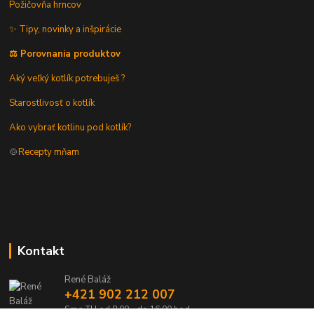
Požičovňa hrncov
✨ Tipy, novinky a inšpirácie
⚖️ Porovnania produktov
Aký veľký kotlík potrebuješ ?
Starostlivosť o kotlík
Ako vybrať kotlinu pod kotlík?
🍲
Recepty mňam
Kontakt
René Baláž
+421 902 212 007
Sme TU od 8:00 - do 16:00 hod