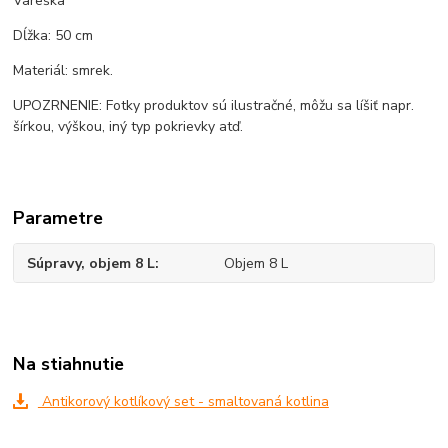
Vareška
Dĺžka: 50 cm
Materiál: smrek.
UPOZRNENIE: Fotky produktov sú ilustračné, môžu sa líšiť napr.
šírkou, výškou, iný typ pokrievky atď.
Parametre
Súpravy, objem 8 L
Objem 8 L
Na stiahnutie
Antikorový kotlíkový set - smaltovaná kotlina