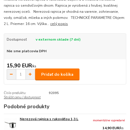
rajnica so sendvičovým dnom. Rajnica je vyrobená z hrubej, kvalitnej
nerezovej oceli. Nerezová rajnica je vhodná na varenie, zohrievanie,
vody, omáčok, mlieka a iných pokrmov. TECHNICKÉ PARAMETRE Objem:
2 L. Priemer: 16 cm. Výška...
celý popis
Dostupnosť
v externom sklade (7 dní)
Nie sme platcovia DPH
15,90 EUR
/
ks
Pridať do košíka
Číslo produktu:
92095
Strážiť cenu / dostupnosť
Podobné produkty
Nerezová rajnica s rukoväťou 1,3 L
momentálne vypredané
14,90 EUR
/
ks