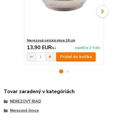
Nerezová selská misa 18 cm
Nerezová se
13,90 EUR
14,90 E
expedícia 2-4 dní
/
ks
Pridať do košíka
Tovar zaradený v kategóriách
NEREZOVÝ RIAD
Nerezové hrnce