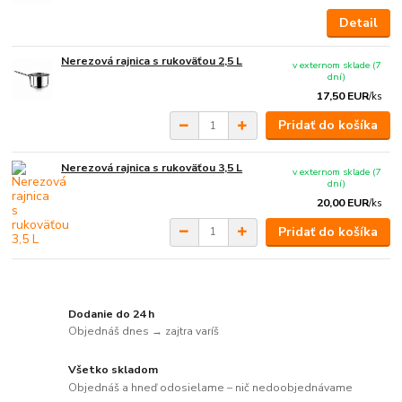
Detail
Nerezová rajnica s rukoväťou 2,5 L
v externom sklade (7
dní)
17,50 EUR
/
ks
Pridať do košíka
Nerezová rajnica s rukoväťou 3,5 L
v externom sklade (7
dní)
20,00 EUR
/
ks
Pridať do košíka
Dodanie do 24 h
Objednáš dnes → zajtra varíš
Všetko skladom
Objednáš a hneď odosielame – nič nedoobjednávame