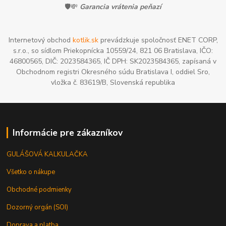
🛡️💸
Garancia vrátenia peňazí
Internetový obchod
kotlik.sk
prevádzkuje spoločnosť ENET CORP,
s.r.o., so sídlom Priekopnícka 10559/24, 821 06 Bratislava, IČO:
46800565, DIČ: 2023584365, IČ DPH: SK2023584365, zapísaná v
Obchodnom registri Okresného súdu Bratislava I, oddiel Sro,
vložka č. 83619/B, Slovenská republika
Informácie pre zákazníkov
GULÁŠOVÁ KALKULAČKA
Všetko o nákupe
Obchodné podmienky
Dozorný orgán (SOI)
Doprava a platba