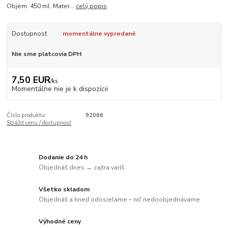
Objem: 450 ml. Mater...
celý popis
Dostupnosť
momentálne vypredané
Nie sme platcovia DPH
7,50 EUR
/
ks
Momentálne nie je k dispozícii
Číslo produktu:
92066
Strážiť cenu / dostupnosť
Dodanie do 24 h
Objednáš dnes → zajtra varíš
Všetko skladom
Objednáš a hneď odosielame – nič nedoobjednávame
Výhodné ceny