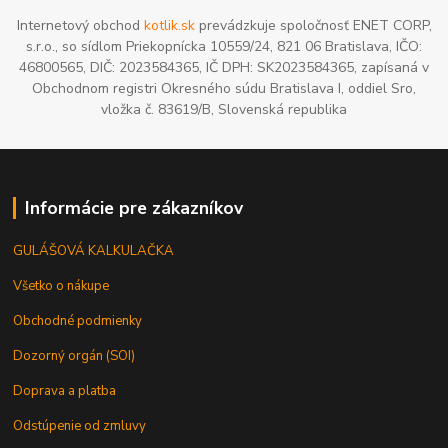
Internetový obchod
kotlik.sk
prevádzkuje spoločnosť ENET CORP,
s.r.o., so sídlom Priekopnícka 10559/24, 821 06 Bratislava, IČO:
46800565, DIČ: 2023584365, IČ DPH: SK2023584365, zapísaná v
Obchodnom registri Okresného súdu Bratislava I, oddiel Sro,
vložka č. 83619/B, Slovenská republika
Informácie pre zákazníkov
GULÁŠOVÁ KALKULAČKA
Všetko o nákupe
Obchodné podmienky
Dozorný orgán (SOI)
Doprava a platba
Odstúpenie od zmluvy