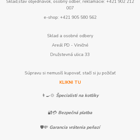
Sklad,stav objednávok, osobný odber, reklamácie: +421 902 212
007
e-shop: +421 905 580 562
Sklad a osobné odbery
Areál PD - Viničné
Družstevná ulica 33
Súpravu si nemusíš kupovať, stačí si ju požičať
KLIKNI TU
👨‍🍳🍲
Špecialisti na kotlíky
🔐💳
Bezpečná platba
🛡️💸
Garancia vrátenia peňazí