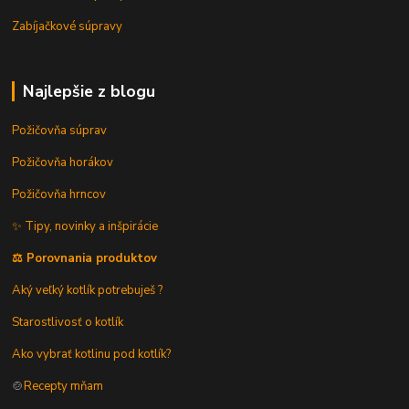
Zabíjačkové súpravy
Najlepšie z blogu
Požičovňa súprav
Požičovňa horákov
Požičovňa hrncov
✨ Tipy, novinky a inšpirácie
⚖️ Porovnania produktov
Aký veľký kotlík potrebuješ ?
Starostlivosť o kotlík
Ako vybrať kotlinu pod kotlík?
🍲
Recepty mňam