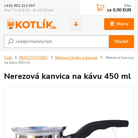
0
ks
+421 902 212 007
za
0,00 EUR
Sme TU od 8:00 - do 16:00 hod
Menu
Hľadať
Úvod
NEREZOVÝ RIAD
Nerezové čajníky a kanvice
Nerezová kanvica
na kávu 450 ml
Nerezová kanvica na kávu 450 ml