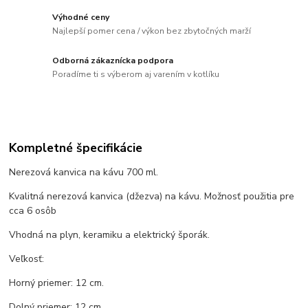
Výhodné ceny
Najlepší pomer cena / výkon bez zbytočných marží
Odborná zákaznícka podpora
Poradíme ti s výberom aj varením v kotlíku
Kompletné špecifikácie
Nerezová kanvica na kávu 700 ml.
Kvalitná nerezová kanvica (džezva) na kávu. Možnosť použitia pre
cca 6 osôb
Vhodná na plyn, keramiku a elektrický šporák.
Veľkosť:
Horný priemer: 12 cm.
Dolný priemer: 12 cm.