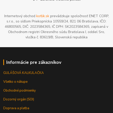
Internetový obchod
kotlik.sk
prevádzkuje spoločnosť ENET CORP,
s.r.o., so sídlom Priekopnícka 10559/24, 821 06 Bratislava, IČO:
46800565, DIČ: 2023584365, IČ DPH: SK2023584365, zapísaná v
Obchodnom registri Okresného súdu Bratislava I, oddiel Sro,
vložka č. 83619/B, Slovenská republika
Informácie pre zákazníkov
GULÁŠOVÁ KALKULAČKA
Všetko o nákupe
Obchodné podmienky
Dozorný orgán (SOI)
Doprava a platba