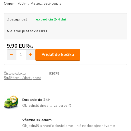
Objem: 700 ml. Mater...
celý popis
Dostupnosť
expedícia 2-4 dní
Nie sme platcovia DPH
9,90 EUR
/
ks
Pridať do košíka
Číslo produktu:
92078
Strážiť cenu / dostupnosť
Dodanie do 24 h
Objednáš dnes → zajtra varíš
Všetko skladom
Objednáš a hneď odosielame – nič nedoobjednávame