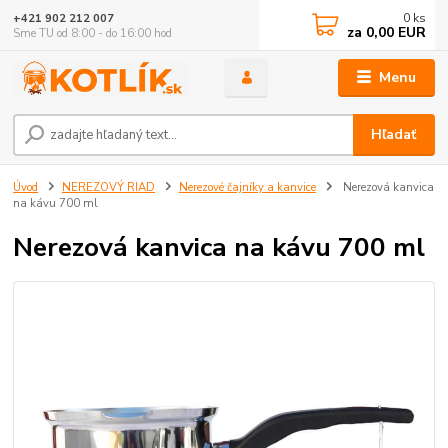
0
ks
+421 902 212 007
za
0,00 EUR
Sme TU od 8:00 - do 16:00 hod
Menu
Hľadať
Úvod
NEREZOVÝ RIAD
Nerezové čajníky a kanvice
Nerezová kanvica
na kávu 700 ml
Nerezová kanvica na kávu 700 ml