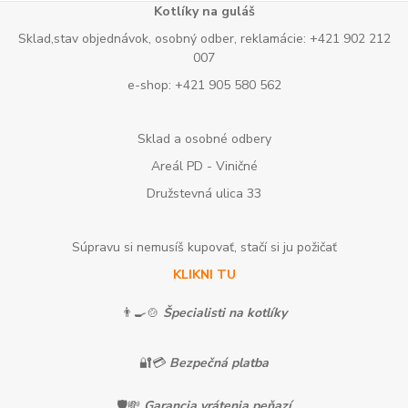
Kotlíky na guláš
Sklad,stav objednávok, osobný odber, reklamácie: +421 902 212
007
e-shop: +421 905 580 562
Sklad a osobné odbery
Areál PD - Viničné
Družstevná ulica 33
Súpravu si nemusíš kupovať, stačí si ju požičať
KLIKNI TU
👨‍🍳🍲
Špecialisti na kotlíky
🔐💳
Bezpečná platba
🛡️💸
Garancia vrátenia peňazí