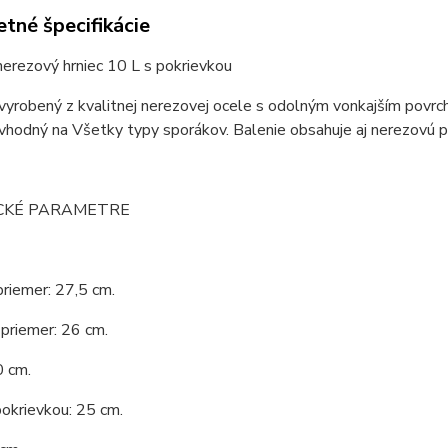
tné špecifikácie
nerezový hrniec 10 L s pokrievkou
 vyrobený z kvalitnej nerezovej ocele s odolným vonkajším povrc
 vhodný na Všetky typy sporákov. Balenie obsahuje aj nerezovú p
CKÉ PARAMETRE
priemer: 27,5 cm.
priemer: 26 cm.
0 cm.
okrievkou: 25 cm.