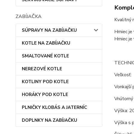
Komple
ZABÍJAČKA
Kvalitný 
SÚPRAVY NA ZABÍJAČKU
Hrniec je
Hrniec je
KOTLE NA ZABÍJAČKU
SMALTOVANÉ KOTLE
TECHNI
NEREZOVÉ KOTLE
Veľkosť:
KOTLINY POD KOTLE
Vonkajší 
HORÁKY POD KOTLE
Vnútorný 
PLNIČKY KLOBÁS A JATERNÍC
Výška: 2
DOPLNKY NA ZABÍJAČKU
Výška s p