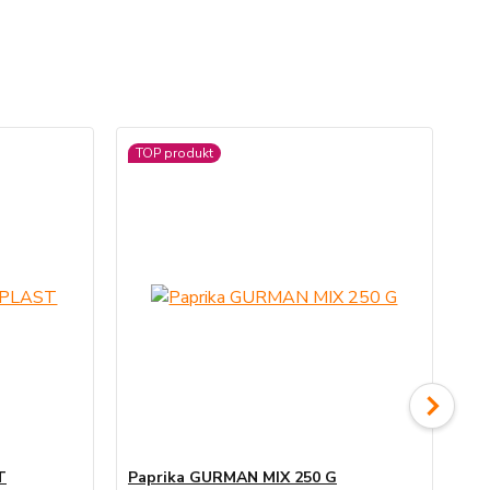
TOP produkt
T
Paprika GURMAN MIX 250 G
Sm