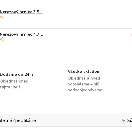
Nerezový hrniec 3,5 L
Nerezový hrniec 4,7 L
m
Všetko skladom
Dodanie do 24 h
Objednáš a hneď
Objednáš dnes →
odosielame – nič
zajtra varíš
nedoobjednávame
etné špecifikácie
Sú