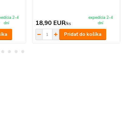
edícia 2-4
expedícia 2-4
18,90 EUR
3
dní
dní
/
ks
šíka
Pridať do košíka