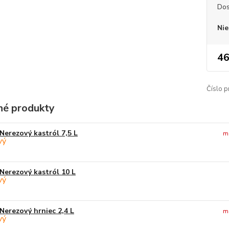
Dos
Nie
46
Číslo p
é produkty
Nerezový kastról 7,5 L
m
Nerezový kastról 10 L
Nerezový hrniec 2,4 L
m