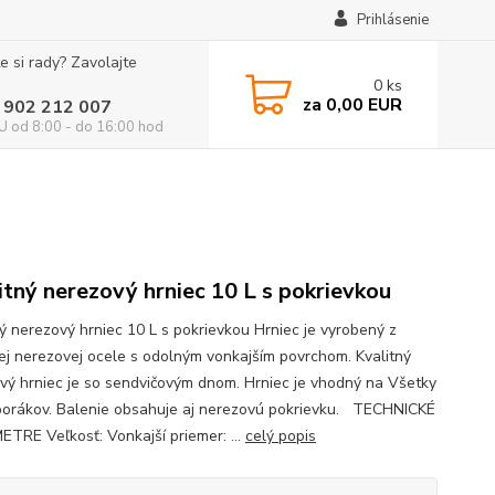
Prihlásenie
e si rady? Zavolajte
0
ks
za
0,00 EUR
 902 212 007
 od 8:00 - do 16:00 hod
itný nerezový hrniec 10 L s pokrievkou
ný nerezový hrniec 10 L s pokrievkou Hrniec je vyrobený z
nej nerezovej ocele s odolným vonkajším povrchom. Kvalitný
vý hrniec je so sendvičovým dnom. Hrniec je vhodný na Všetky
porákov. Balenie obsahuje aj nerezovú pokrievku. TECHNICKÉ
TRE Veľkosť: Vonkajší priemer: ...
celý popis