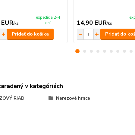
expedícia 2-4
exp
 EUR
14,90 EUR
dní
/
ks
/
ks
Pridať do košíka
Pridať do ko
zaradený v kategóriách
ZOVÝ RIAD
Nerezové hrnce