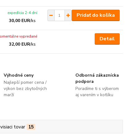
expedícia 2-4 dní
Pridať do košíka
30,00 EUR
/
ks
omentálne vypredané
Detail
32,00 EUR
/
ks
Výhodné ceny
Odborná zákaznícka
podpora
Najlepší pomer cena /
výkon bez zbytočných
Poradíme ti s výberom
marží
aj varením v kotlíku
visiaci tovar
15