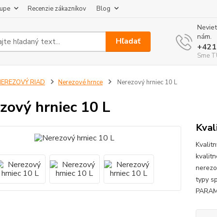
kupe
Recenzie zákazníkov
Blog
Neviet
nám.
Hľadať
+421
Sme TU
NEREZOVÝ RIAD
Nerezové hrnce
Nerezový hrniec 10 L
zový hrniec 10 L
Kval
Kvalit
kvalit
nerezo
typy s
PARAME