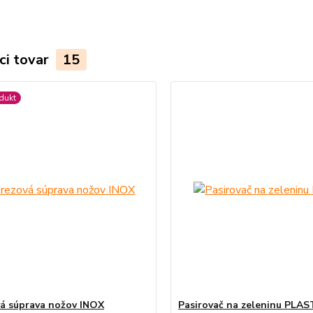
ci tovar
15
dukt
á súprava nožov INOX
Pasirovač na zeleninu PLAS