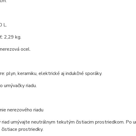
 cm.
0 L.
: 2,29 kg.
 nerezová ocel.
e: plyn, keramiku, elektrické aj indukčné sporáky.
o umývačky riadu.
nie nerezového riadu
riad umývajte neutrálnym tekutým čistiacim prostriedkom. Po um
 čistiace prostriedky.