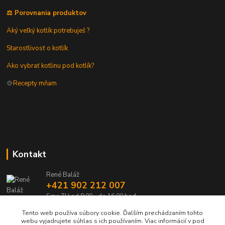
⚖️ Porovnania produktov
Aký veľký kotlík potrebuješ ?
Starostlivosť o kotlík
Ako vybrať kotlinu pod kotlík?
🍲
Recepty mňam
Kontakt
René Baláž
+421 902 212 007
Sme TU od 8:00 - do 16:00 hod
Tento web používa súbory cookie. Ďalším prechádzaním tohto
info@kotlik.sk
webu vyjadrujete súhlas s ich používaním. Viac informácií v pod