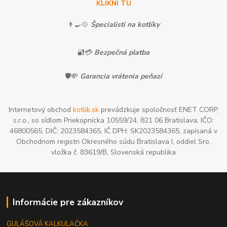
KLIKNI TU
👨‍🍳🍲
Špecialisti na kotlíky
🔐💳
Bezpečná platba
🛡️💸
Garancia vrátenia peňazí
Internetový obchod
kotlik.sk
prevádzkuje spoločnosť ENET CORP,
s.r.o., so sídlom Priekopnícka 10559/24, 821 06 Bratislava, IČO:
46800565, DIČ: 2023584365, IČ DPH: SK2023584365, zapísaná v
Obchodnom registri Okresného súdu Bratislava I, oddiel Sro,
vložka č. 83619/B, Slovenská republika
Informácie pre zákazníkov
GULÁŠOVÁ KALKULAČKA