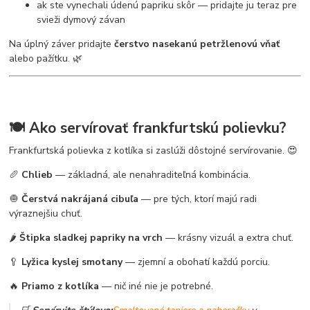
ak ste vynechali údenú papriku skôr — pridajte ju teraz pre
svieži dymový závan
Na úplný záver pridajte
čerstvo nasekanú petržlenovú vňať
alebo pažítku. 🌿
🍽️ Ako servírovať frankfurtskú polievku?
Frankfurtská polievka z kotlíka si zaslúži dôstojné servírovanie. 😍
🥖
Chlieb
— základná, ale nenahraditeľná kombinácia.
🧅
Čerstvá nakrájaná cibuľa
— pre tých, ktorí majú radi
výraznejšiu chuť.
🌶️
Štipka sladkej papriky na vrch
— krásny vizuál a extra chuť.
🥄
Lyžica kyslej smotany
— zjemní a obohatí každú porciu.
🔥
Priamo z kotlíka
— nič iné nie je potrebné.