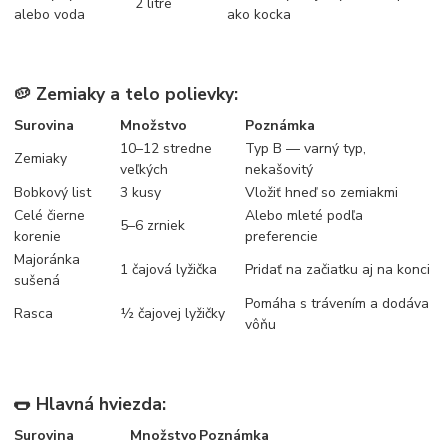
2 litre
alebo voda
ako kocka
🥔 Zemiaky a telo polievky:
Surovina
Množstvo
Poznámka
10–12 stredne
Typ B — varný typ,
Zemiaky
veľkých
nekašovitý
Bobkový list
3 kusy
Vložiť hneď so zemiakmi
Celé čierne
Alebo mleté podľa
5–6 zrniek
korenie
preferencie
Majoránka
1 čajová lyžička
Pridať na začiatku aj na konci
sušená
Pomáha s trávením a dodáva
Rasca
½ čajovej lyžičky
vôňu
🌭 Hlavná hviezda:
Surovina
Množstvo
Poznámka