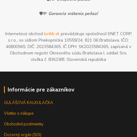
🛡️💸
Garancia vrátenia peňazí
Internetový obchod
kotlik.sk
prevádzkuje spoločnosť ENET CORP,
s.r.o., so sídlom Priekopnícka 10559/24, 821 06 Bratislava, IČO:
46800565, DIČ: 2023584365, IČ DPH: SK2023584365, zapísaná v
Obchodnom registri Okresného súdu Bratislava I, oddiel Sro,
vložka č. 83619/B, Slovenská republika
Informácie pre zákazníkov
GULÁŠOVÁ KALKULAČKA
Všetko o nákupe
Obchodné podmienky
Dozorný orgán (SOI)