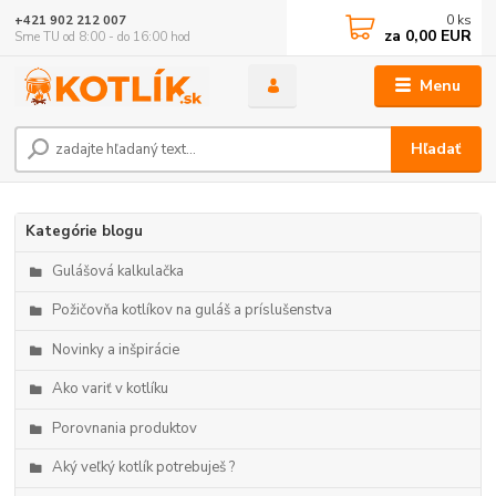
0
ks
+421 902 212 007
za
0,00 EUR
Sme TU od 8:00 - do 16:00 hod
Menu
Hľadať
Kategórie blogu
Gulášová kalkulačka
Požičovňa kotlíkov na guláš a príslušenstva
Novinky a inšpirácie
Ako variť v kotlíku
Porovnania produktov
Aký veľký kotlík potrebuješ ?