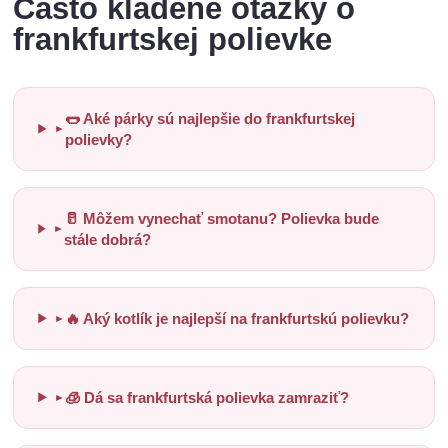
Často kladené otázky o
frankfurtskej polievke
🌭 Aké párky sú najlepšie do frankfurtskej
►
polievky?
🥛 Môžem vynechať smotanu? Polievka bude
►
stále dobrá?
🔥 Aký kotlík je najlepší na frankfurtskú polievku?
►
🧊 Dá sa frankfurtská polievka zamraziť?
►