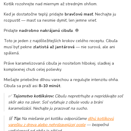
Kotlík rozohrejte nad miernym až stredným ohňom.
Keď je dostatočne teplý, pridajte
bravčovú masť
. Nechajte ju
rozpustiť — masť sa nesmie dymiť, len jemne vrieť.
Pridajte
nadrobno nakrájanú cibuľu
. 🧅
Toto je jeden z najdôležitejších krokov celého receptu. Cibuľa
musí byť pekne
zlatistá až jantárová
— nie surová, ale ani
spálená.
Práve karamelizovaná cibuľa je nositeľom hlbokej, sladkej a
komplexnej chuti celej polievky.
Miešajte priebežne dlhou varechou a regulujte intenzitu ohňa.
Cibuľa sa praží asi
8–10 minút
.
✅
Tajomstvo kotlíkárov:
Cibuľu nepretrhujte a nepridávajte soľ
skôr ako na záver. Soľ vyťahuje z cibule vodu a bráni
karamelizácii. Nechajte ju pracovať na sucho.
🛒
Tip:
Na miešanie pri kotlíku odporúčame
dlhú kotlíkovú
varešku z dreva alebo nehrdzavejúcej ocele
— bezpečná
vzdialenosť od ohňa je základ.