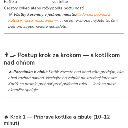
Pažítka
voliteľné
Čerstvý chlieb alebo rožky
podľa počtu hostí
🛒
Všetky koreniny v jednom mieste:
Maďarská paprika z
Kalocsy, rasca, majoránka
— v našom e-shope nájdete to, čo v
bežnom supermarkete nenájdete.
👨‍🍳 Postup krok za krokom — s kotlíkom
nad ohňom
🔥
Poznámka k ohňu:
Kotlík zaveste nad oheň ešte predtým, ako
oheň rozhorí naplno. Nechajte ho zahriať na strednej intenzite.
Kotlík sa nesmie prehriať pred pridaním tuku — inak sa masť
okamžite spaľuje.
🔥 Krok 1 — Príprava kotlíka a cibule (10–12
minút)