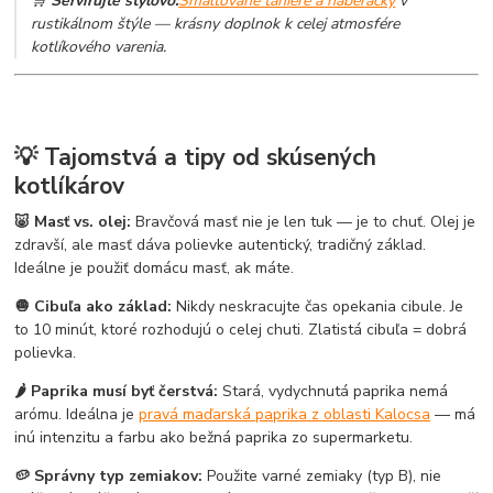
🛒
Servírujte štýlovo:
Smaltované taniere a naberačky
v
rustikálnom štýle — krásny doplnok k celej atmosfére
kotlíkového varenia.
💡 Tajomstvá a tipy od skúsených
kotlíkárov
🐷 Masť vs. olej:
Bravčová masť nie je len tuk — je to chuť. Olej je
zdravší, ale masť dáva polievke autentický, tradičný základ.
Ideálne je použiť domácu masť, ak máte.
🧅 Cibuľa ako základ:
Nikdy neskracujte čas opekania cibule. Je
to 10 minút, ktoré rozhodujú o celej chuti. Zlatistá cibuľa = dobrá
polievka.
🌶️ Paprika musí byť čerstvá:
Stará, vydychnutá paprika nemá
arómu. Ideálna je
pravá maďarská paprika z oblasti Kalocsa
— má
inú intenzitu a farbu ako bežná paprika zo supermarketu.
🥔 Správny typ zemiakov:
Použite varné zemiaky (typ B), nie