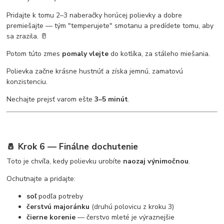
Pridajte k tomu 2–3 naberačky horúcej polievky a dobre
premiešajte — tým "temperujete" smotanu a predídete tomu, aby
sa zrazila. 🥛
Potom túto zmes
pomaly vlejte
do kotlíka, za stáleho miešania.
Polievka začne krásne hustnúť a získa jemnú, zamatovú
konzistenciu.
Nechajte prejsť varom ešte
3–5 minút
.
🧂 Krok 6 — Finálne dochutenie
Toto je chvíľa, kedy polievku urobíte
naozaj výnimočnou
.
Ochutnajte a pridajte:
soľ
podľa potreby
čerstvú majoránku
(druhú polovicu z kroku 3)
čierne korenie
— čerstvo mleté je výraznejšie