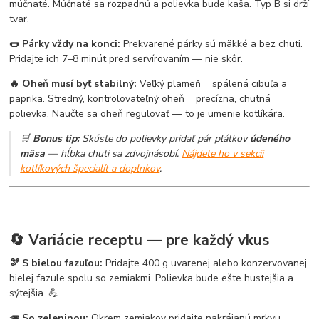
múčnaté. Múčnaté sa rozpadnú a polievka bude kaša. Typ B si drží
tvar.
🌭 Párky vždy na konci:
Prekvarené párky sú mäkké a bez chuti.
Pridajte ich 7–8 minút pred servírovaním — nie skôr.
🔥 Oheň musí byť stabilný:
Veľký plameň = spálená cibuľa a
paprika. Stredný, kontrolovateľný oheň = precízna, chutná
polievka. Naučte sa oheň regulovať — to je umenie kotlíkára.
🛒
Bonus tip:
Skúste do polievky pridať pár plátkov
údeného
mäsa
— hĺbka chuti sa zdvojnásobí.
Nájdete ho v sekcii
kotlíkových špecialít a doplnkov
.
🔄 Variácie receptu — pre každý vkus
🫘 S bielou fazuľou:
Pridajte 400 g uvarenej alebo konzervovanej
bielej fazule spolu so zemiakmi. Polievka bude ešte hustejšia a
sýtejšia. 💪
🥕 So zeleninou:
Okrem zemiakov pridajte nakrájanú mrkvu,