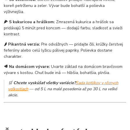
koreň petržlenu a zeler. Vývar bude bohatší a polievka
výživnejšia.
🌽 S kukuricou a hráškom:
Zmrazená kukurica a hrášok sa
pridávajú 5 minút pred koncom — dodajú farbu, sladkosť a svieži
kontrast.
🌶️ Pikantná verzia:
Pre odvážnych — pridajte čili, krúžky čerstvej
feferóny alebo celú lyžicu pálivej papriky. Polievka dostane
charakter.
🥩 Na domácom vývare:
Uvarte základ na domácom bravčovom
vývare s kosťou. Chuť bude iná — hlbšia, bohatšia, plnšia.
🛒
Chcete vyskúšať všetky variácie?
Sada kotlíkov v rôznych
veľkostiach
— od 5 L na malé posedenia až po 30 L na veľké
akcie.