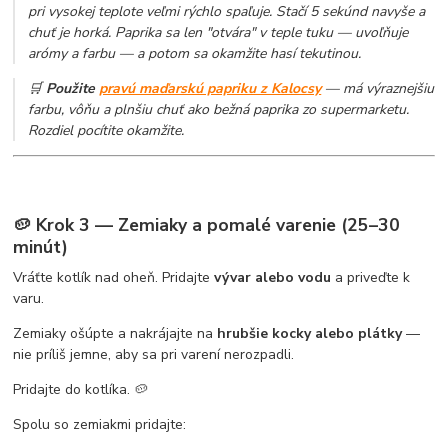
pri vysokej teplote veľmi rýchlo spaľuje. Stačí 5 sekúnd navyše a
chuť je horká. Paprika sa len "otvára" v teple tuku — uvoľňuje
arómy a farbu — a potom sa okamžite hasí tekutinou.
🛒
Použite
pravú maďarskú papriku z Kalocsy
— má výraznejšiu
farbu, vôňu a plnšiu chuť ako bežná paprika zo supermarketu.
Rozdiel pocítite okamžite.
🥔 Krok 3 — Zemiaky a pomalé varenie (25–30
minút)
Vráťte kotlík nad oheň. Pridajte
vývar alebo vodu
a priveďte k
varu.
Zemiaky ošúpte a nakrájajte na
hrubšie kocky alebo plátky
—
nie príliš jemne, aby sa pri varení nerozpadli.
Pridajte do kotlíka. 🥔
Spolu so zemiakmi pridajte: