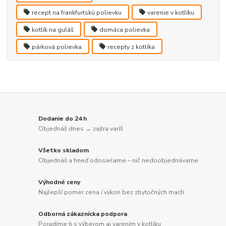
recept na frankfurtskú polievku
varenie v kotlíku
kotlík na guláš
domáca polievka
párková polievka
recepty z kotlíka
Dodanie do 24 h
Objednáš dnes → zajtra varíš
Všetko skladom
Objednáš a hneď odosielame – nič nedoobjednávame
Výhodné ceny
Najlepší pomer cena / výkon bez zbytočných marží
Odborná zákaznícka podpora
Poradíme ti s výberom aj varením v kotlíku