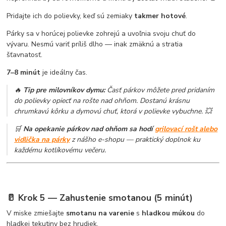
Pridajte ich do polievky, keď sú zemiaky
takmer hotové
.
Párky sa v horúcej polievke zohrejú a uvoľnia svoju chuť do
vývaru. Nesmú variť príliš dlho — inak zmäknú a stratia
šťavnatosť.
7–8 minút
je ideálny čas.
🔥
Tip pre milovníkov dymu:
Časť párkov môžete pred pridaním
do polievky opiecť na rošte nad ohňom. Dostanú krásnu
chrumkavú kôrku a dymovú chuť, ktorá v polievke vybuchne. 💥
🛒
Na opekanie párkov nad ohňom sa hodí
grilovací rošt alebo
vidlička na párky
z nášho e-shopu — praktický doplnok ku
každému kotlíkovému večeru.
🥛 Krok 5 — Zahustenie smotanou (5 minút)
V miske zmiešajte
smotanu na varenie
s
hladkou múkou
do
hladkej tekutiny bez hrudiek.