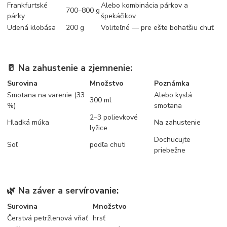
Frankfurtské
Alebo kombinácia párkov a
700–800 g
párky
špekáčikov
Udená klobása
200 g
Voliteľné — pre ešte bohatšiu chuť
🥛 Na zahustenie a zjemnenie:
Surovina
Množstvo
Poznámka
Smotana na varenie (33
Alebo kyslá
300 ml
%)
smotana
2–3 polievkové
Hladká múka
Na zahustenie
lyžice
Dochucujte
Soľ
podľa chuti
priebežne
🌿 Na záver a servírovanie:
Surovina
Množstvo
Čerstvá petržlenová vňať
hrsť