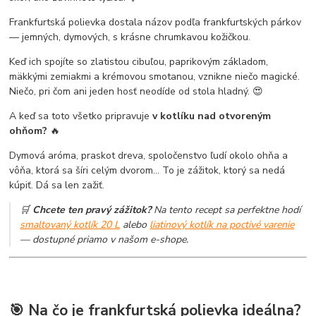
Frankfurtská polievka dostala názov podľa frankfurtských párkov
— jemných, dymových, s krásne chrumkavou kožičkou.
Keď ich spojíte so zlatistou cibuľou, paprikovým základom,
mäkkými zemiakmi a krémovou smotanou, vznikne niečo magické.
Niečo, pri čom ani jeden hosť neodíde od stola hladný. 😍
A keď sa toto všetko pripravuje
v kotlíku nad otvoreným
ohňom?
🔥
Dymová aróma, praskot dreva, spoločenstvo ľudí okolo ohňa a
vôňa, ktorá sa šíri celým dvorom... To je zážitok, ktorý sa nedá
kúpiť. Dá sa len zažiť.
🛒
Chcete ten pravý zážitok?
Na tento recept sa perfektne hodí
smaltovaný kotlík 20 L
alebo
liatinový kotlík na poctivé varenie
— dostupné priamo v našom e-shope.
🎯 Na čo je frankfurtská polievka ideálna?