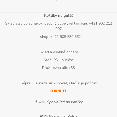
Kotlíky na guláš
Sklad,stav objednávok, osobný odber, reklamácie: +421 902 212
007
e-shop: +421 905 580 562
Sklad a osobné odbery
Areál PD - Viničné
Družstevná ulica 33
Súpravu si nemusíš kupovať, stačí si ju požičať
KLIKNI TU
👨‍🍳🍲
Špecialisti na kotlíky
🔐💳
Bezpečná platba