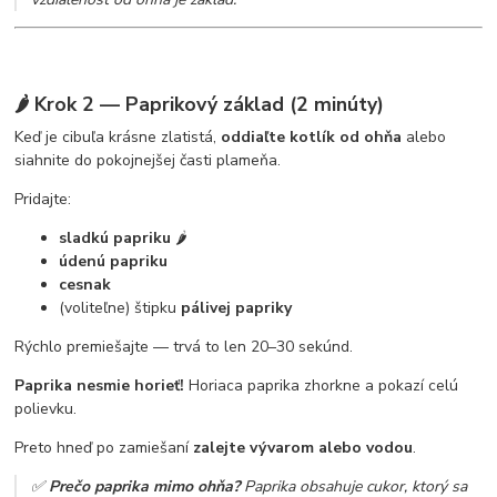
🌶️ Krok 2 — Paprikový základ (2 minúty)
Keď je cibuľa krásne zlatistá,
oddiaľte kotlík od ohňa
alebo
siahnite do pokojnejšej časti plameňa.
Pridajte:
sladkú papriku
🌶️
údenú papriku
cesnak
(voliteľne) štipku
pálivej papriky
Rýchlo premiešajte — trvá to len 20–30 sekúnd.
Paprika nesmie horieť!
Horiaca paprika zhorkne a pokazí celú
polievku.
Preto hneď po zamiešaní
zalejte vývarom alebo vodou
.
✅
Prečo paprika mimo ohňa?
Paprika obsahuje cukor, ktorý sa