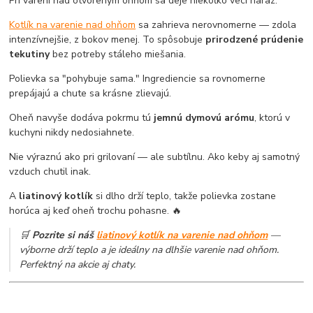
Pri varení nad otvoreným ohňom sa deje niekoľko vecí naraz.
Kotlík na varenie nad ohňom
sa zahrieva nerovnomerne — zdola
intenzívnejšie, z bokov menej. To spôsobuje
prirodzené prúdenie
tekutiny
bez potreby stáleho miešania.
Polievka sa "pohybuje sama." Ingrediencie sa rovnomerne
prepájajú a chute sa krásne zlievajú.
Oheň navyše dodáva pokrmu tú
jemnú dymovú arómu
, ktorú v
kuchyni nikdy nedosiahnete.
Nie výraznú ako pri grilovaní — ale subtílnu. Ako keby aj samotný
vzduch chutil inak.
A
liatinový kotlík
si dlho drží teplo, takže polievka zostane
horúca aj keď oheň trochu pohasne. 🔥
🛒
Pozrite si náš
liatinový kotlík na varenie nad ohňom
—
výborne drží teplo a je ideálny na dlhšie varenie nad ohňom.
Perfektný na akcie aj chaty.