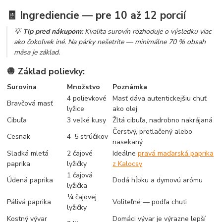
🧾 Ingrediencie — pre 10 až 12 porcií
💡
Tip pred nákupom:
Kvalita surovín rozhoduje o výsledku viac
ako čokoľvek iné. Na párky nešetrite — minimálne 70 % obsah
mäsa je základ.
🧅 Základ polievky:
Surovina
Množstvo
Poznámka
4 polievkové
Masť dáva autentickejšiu chuť
Bravčová masť
lyžice
ako olej
Cibuľa
3 veľké kusy
Žltá cibuľa, nadrobno nakrájaná
Čerstvý, pretlačený alebo
Cesnak
4–5 strúčikov
nasekaný
Sladká mletá
2 čajové
Ideálne
pravá maďarská paprika
paprika
lyžičky
z Kalocsy
1 čajová
Údená paprika
Dodá hĺbku a dymovú arómu
lyžička
¼ čajovej
Pálivá paprika
Voliteľné — podľa chuti
lyžičky
Kostný vývar
Domáci vývar je výrazne lepší