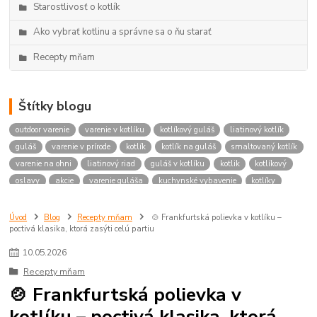
Starostlivosť o kotlík
Ako vybrať kotlinu a správne sa o ňu starať
Recepty mňam
Štítky blogu
outdoor varenie
varenie v kotlíku
kotlíkový guláš
liatinový kotlík
guláš
varenie v prírode
kotlík
kotlík na guláš
smaltovaný kotlík
varenie na ohni
liatinový riad
guláš v kotlíku
kotlik
kotlíkový
oslavy
akcie
varenie guláša
kuchynské vybavenie
kotlíky
kotlina na guláš
nerezová kotlina
oceľová kotlina
panvica na oheň
čistenie kotlíka
údržba liatiny
vypaľovanie liatiny
gulášový kotlík
Úvod
Blog
Recepty mňam
🍲 Frankfurtská polievka v kotlíku –
poctivá klasika, ktorá zasýti celú partiu
koľko mäsa na guláš
recept na guláš
recepty z kotlíka
polievka v kotlíku
zaváranie
kuracie mäso
požičať
požičovňa
10
.
05
.
2026
požičaj
rental
rentals
kotlikovy
kotol
zabíjačka
oslsvs
Recepty mňam
spoločenské akcie
firemné akcie
prenájom
požičovňa horákov
🍲 Frankfurtská polievka v
horáky pod kotlíky
gulášové horáky
prenájom horákov
kotlíku – poctivá klasika, ktorá