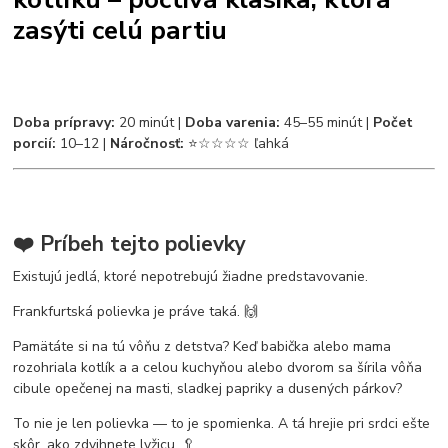
zasýti celú partiu
Doba prípravy:
20 minút |
Doba varenia:
45–55 minút |
Počet
porcií:
10–12 |
Náročnosť:
⭐☆☆☆☆ ľahká
❤️ Príbeh tejto polievky
Existujú jedlá, ktoré nepotrebujú žiadne predstavovanie.
Frankfurtská polievka je práve taká. 🙌
Pamätáte si na tú vôňu z detstva? Keď babička alebo mama
rozohriala kotlík a a celou kuchyňou alebo dvorom sa šírila vôňa
cibule opečenej na masti, sladkej papriky a dusených párkov?
To nie je len polievka — to je spomienka. A tá hrejie pri srdci ešte
skôr, ako zdvihnete lyžicu. 🥄