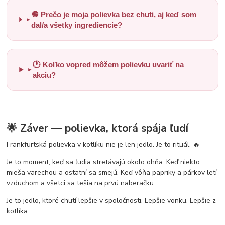
🧅 Prečo je moja polievka bez chuti, aj keď som
►
dal/a všetky ingrediencie?
🕐 Koľko vopred môžem polievku uvariť na
►
akciu?
🌟 Záver — polievka, ktorá spája ľudí
Frankfurtská polievka v kotlíku nie je len jedlo. Je to rituál. 🔥
Je to moment, keď sa ľudia stretávajú okolo ohňa. Keď niekto
mieša varechou a ostatní sa smejú. Keď vôňa papriky a párkov letí
vzduchom a všetci sa tešia na prvú naberačku.
Je to jedlo, ktoré chutí lepšie v spoločnosti. Lepšie vonku. Lepšie z
kotlíka.