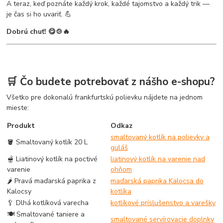
A teraz, keď poznáte každý krok, každé tajomstvo a každý trik —
je čas si ho uvariť. 💪
Dobrú chuť! 😋🍲🔥
🛒 Čo budete potrebovať z nášho e-shopu?
Všetko pre dokonalú frankfurtskú polievku nájdete na jednom
mieste:
Produkt
Odkaz
smaltovaný kotlík na polievky a
🪣 Smaltovaný kotlík 20 L
guláš
🫕 Liatinový kotlík na poctivé
liatinový kotlík na varenie nad
varenie
ohňom
🌶️ Pravá maďarská paprika z
maďarská paprika Kalocsa do
Kalocsy
kotlíka
🥄 Dlhá kotlíková varecha
kotlíkové príslušenstvo a varešky
🍽️ Smaltované taniere a
smaltované servírovacie doplnky