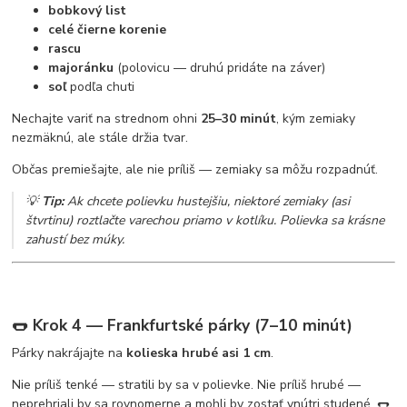
bobkový list
celé čierne korenie
rascu
majoránku
(polovicu — druhú pridáte na záver)
soľ
podľa chuti
Nechajte variť na strednom ohni
25–30 minút
, kým zemiaky
nezmäknú, ale stále držia tvar.
Občas premiešajte, ale nie príliš — zemiaky sa môžu rozpadnúť.
💡
Tip:
Ak chcete polievku hustejšiu, niektoré zemiaky (asi
štvrtinu) roztlačte varechou priamo v kotlíku. Polievka sa krásne
zahustí bez múky.
🌭 Krok 4 — Frankfurtské párky (7–10 minút)
Párky nakrájajte na
kolieska hrubé asi 1 cm
.
Nie príliš tenké — stratili by sa v polievke. Nie príliš hrubé —
neprehriali by sa rovnomerne a mohli by zostať vnútri studené. 🌭