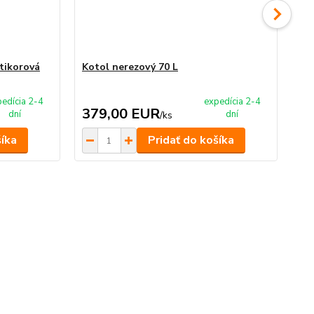
tikorová
Kotol nerezový 70 L
Ko
edícia 2-4
expedícia 2-4
379,00 EUR
1
dní
dní
/
ks
šíka
Pridať do košíka