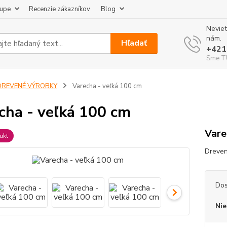
kupe
Recenzie zákazníkov
Blog
Neviet
nám.
Hľadať
+421
Sme TU
DREVENÉ VÝROBKY
Varecha - veľká 100 cm
cha - veľká 100 cm
Vare
ukt
Dreven
Dos
Nie