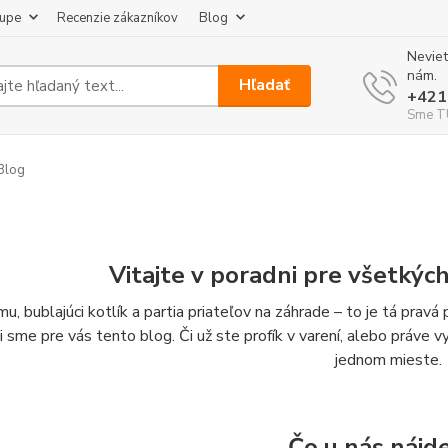
kupe
Recenzie zákazníkov
Blog
Neviet
nám.
Hľadať
+421
Sme TU
Blog
Vitajte v poradni pre všetkýc
u, bublajúci kotlík a partia priateľov na záhrade – to je tá prav
li sme pre vás tento blog. Či už ste profík v varení, alebo práve 
jednom mieste.
Čo u nás nájd