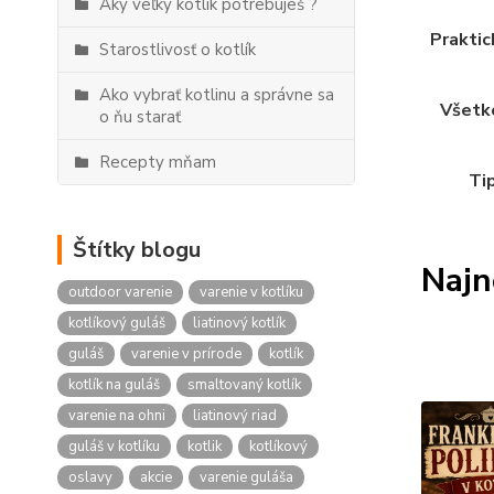
Aký veľký kotlík potrebuješ ?
Praktic
Starostlivosť o kotlík
Ako vybrať kotlinu a správne sa
Všetko
o ňu starať
Recepty mňam
Tip
Štítky blogu
Najn
outdoor varenie
varenie v kotlíku
kotlíkový guláš
liatinový kotlík
guláš
varenie v prírode
kotlík
kotlík na guláš
smaltovaný kotlík
varenie na ohni
liatinový riad
guláš v kotlíku
kotlik
kotlíkový
oslavy
akcie
varenie guláša