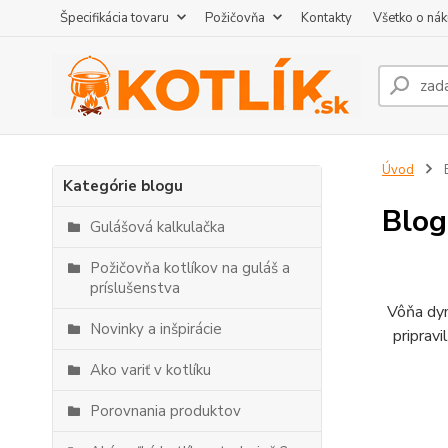
Špecifikácia tovaru
Požičovňa
Kontakty
Všetko o ná
Úvod
Kategórie blogu
Blog
Gulášová kalkulačka
Požičovňa kotlíkov na guláš a
príslušenstva
Vôňa dym
Novinky a inšpirácie
pripravi
Ako variť v kotlíku
Porovnania produktov