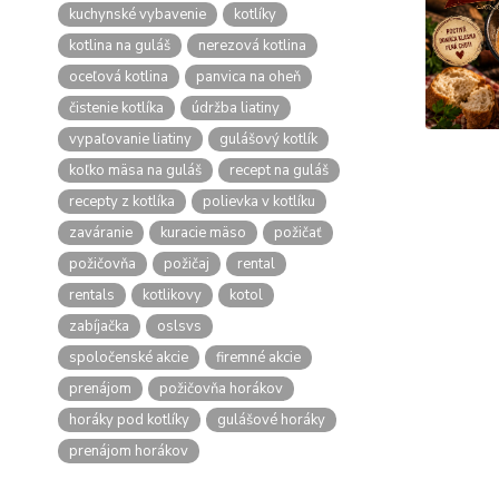
kuchynské vybavenie
kotlíky
kotlina na guláš
nerezová kotlina
oceľová kotlina
panvica na oheň
čistenie kotlíka
údržba liatiny
vypaľovanie liatiny
gulášový kotlík
koľko mäsa na guláš
recept na guláš
recepty z kotlíka
polievka v kotlíku
zaváranie
kuracie mäso
požičať
požičovňa
požičaj
rental
rentals
kotlikovy
kotol
zabíjačka
oslsvs
spoločenské akcie
firemné akcie
prenájom
požičovňa horákov
horáky pod kotlíky
gulášové horáky
prenájom horákov