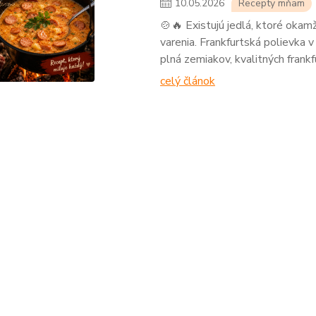
10
.
05
.
2026
Recepty mňam
🍲🔥 Existujú jedlá, ktoré oka
varenia. Frankfurtská polievka 
plná zemiakov, kvalitných frank
celý článok