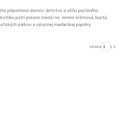
mžite pripomenú domov, detstvo a vôňu poctivého
v kotlíku patrí presne medzi ne. Jemne krémová, hustá,
furtských párkov a výraznej maďarskej papriky.
strana
z 1