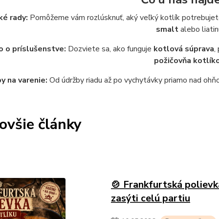
ké rady:
Pomôžeme vám rozlúsknuť, aký veľký kotlík potrebujete 
smalt
alebo liatin
 o príslušenstve:
Dozviete sa, ako funguje
kotlová súprava
,
požičovňa kotlík
y na varenie:
Od údržby riadu až po vychytávky priamo nad ohňom
ovšie články
🍲 Frankfurtská polievka
zasýti celú partiu