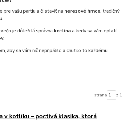
pre vašu partiu a či staviť na
nerezové hrnce
, tradičný
u.
 prečo je dôležitá správna
kotlina
a kedy sa vám oplatí
ov
.
, aby sa vám nič nepripálilo a chutilo to každému.
strana
z 1
 v kotlíku – poctivá klasika, ktorá