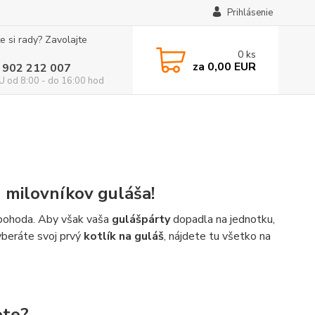
Prihlásenie
e si rady? Zavolajte
0
ks
za
0,00 EUR
 902 212 007
 od 8:00 - do 16:00 hod
h milovníkov guláša!
á pohoda. Aby však vaša
gulášpárty
dopadla na jednotku,
vyberáte svoj prvý
kotlík na guláš
, nájdete tu všetko na
ete?