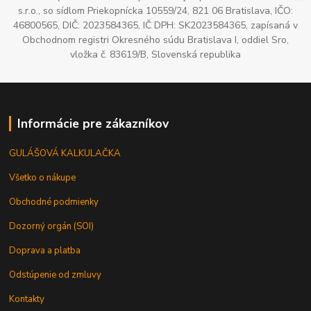
s.r.o., so sídlom Priekopnícka 10559/24, 821 06 Bratislava, IČO:
46800565, DIČ: 2023584365, IČ DPH: SK2023584365, zapísaná v
Obchodnom registri Okresného súdu Bratislava I, oddiel Sro,
vložka č. 83619/B, Slovenská republika
Informácie pre zákazníkov
GULÁŠOVÁ KALKULAČKA
Všetko o nákupe
Obchodné podmienky
Dozorný orgán (SOI)
Doprava a platba
Odstúpenie od zmluvy
Kontakty