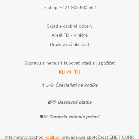
e-shop: +421 905 580 562
Sklad a osobné odbery
Areál PD - Viničné
Družstevná ulica 33
Súpravu si nemusíš kupovať, stačí si ju požičať
KLIKNI TU
👨‍🍳🍲
Špecialisti na kotlíky
🔐💳
Bezpečná platba
🛡️💸
Garancia vrátenia peňazí
Internetový obchod
kotlik.sk
prevádzkuje spoločnosť ENET CORP,