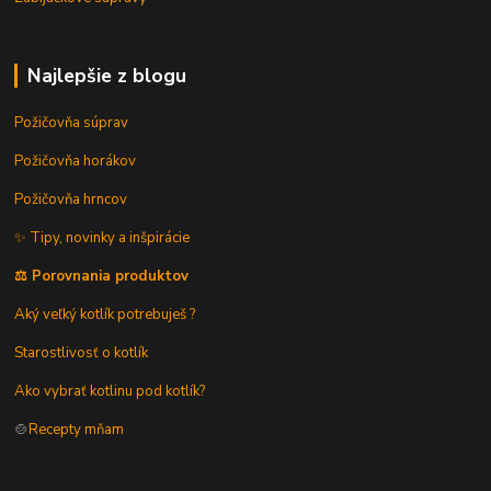
Najlepšie z blogu
Požičovňa súprav
Požičovňa horákov
Požičovňa hrncov
✨ Tipy, novinky a inšpirácie
⚖️ Porovnania produktov
Aký veľký kotlík potrebuješ ?
Starostlivosť o kotlík
Ako vybrať kotlinu pod kotlík?
🍲
Recepty mňam