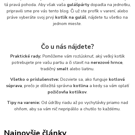
tá pravá pohoda. Aby však vaša
gulášpárty
dopadla na jednotku,
pripravili sme pre vás tento blog. Či už ste profík v varení, alebo
práve vyberáte svoj prvý
kotlík na guláš
, nájdete tu všetko na
jednom mieste.
Čo u nás nájdete?
Praktické rady:
Pomôžeme vám rozlúsknuť, aký veľký kotlík
potrebujete pre vašu partiu a či staviť na
nerezové hrnce
,
tradičný
smalt
alebo liatinu.
Všetko o príslušenstve:
Dozviete sa, ako funguje
kotlová
súprava
, prečo je dôležitá správna
kotlina
a kedy sa vám oplatí
požičovňa kotlíkov
.
Tipy na varenie:
Od údržby riadu až po vychytávky priamo nad
ohňom, aby sa vám nič nepripálilo a chutilo to každému.
Najnovšie články