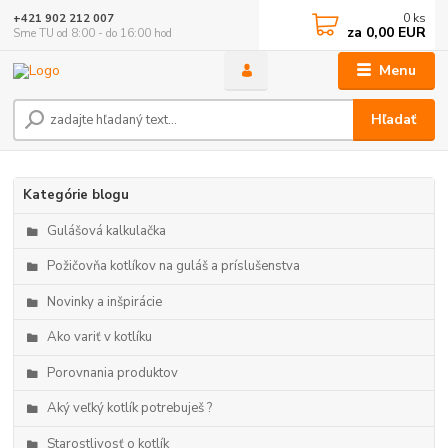
0
ks
+421 902 212 007
za
0,00 EUR
Sme TU od 8:00 - do 16:00 hod
Menu
Hľadať
Kategórie blogu
Gulášová kalkulačka
Požičovňa kotlíkov na guláš a príslušenstva
Novinky a inšpirácie
Ako variť v kotlíku
Porovnania produktov
Aký veľký kotlík potrebuješ ?
Starostlivosť o kotlík