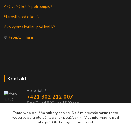
Aký veľký kotlík potrebuješ ?
Starostlivosť o kotlík
Ako vybrať kotlinu pod kotlík?
🍲
Recepty mňam
Kontakt
René Baláž
+421 902 212 007
Sme TU od 8:00 - do 16:00 hod
Tento web používa súbory cookie. Ďalším prechádzaním tohto
info@kotlik.sk
webu vyjadrujete súhlas s ich používaním. Viac informácií v pod
kategórií Obchodných podmienok.