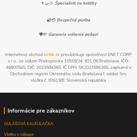
👨‍🍳🍲
Špecialisti na kotlíky
🔐💳
Bezpečná platba
🛡️💸
Garancia vrátenia peňazí
Internetový obchod
kotlik.sk
prevádzkuje spoločnosť ENET CORP,
s.r.o., so sídlom Priekopnícka 10559/24, 821 06 Bratislava, IČO:
46800565, DIČ: 2023584365, IČ DPH: SK2023584365, zapísaná v
Obchodnom registri Okresného súdu Bratislava I, oddiel Sro,
vložka č. 83619/B, Slovenská republika
Informácie pre zákazníkov
GULÁŠOVÁ KALKULAČKA
Všetko o nákupe