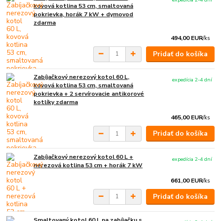
kovová kotlina 53 cm, smaltovaná
pokrievka, horák 7 kW + dymovod
zdarma
494,00 EUR
/
ks
Pridať do košíka
Zabíjačkový nerezový kotol 60 L,
expedícia 2-4 dní
kovová kotlina 53 cm, smaltovaná
pokrievka + 2 servírovacie antikorové
kotlíky zdarma
465,00 EUR
/
ks
Pridať do košíka
Zabíjačkový nerezový kotol 60 L +
expedícia 2-4 dní
nerezová kotlina 53 cm + horák 7 kW
661,00 EUR
/
ks
Pridať do košíka
Smaltovaný kotol 60 L na zabíjačku s