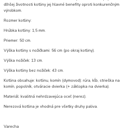
dlhšej životnosti kotliny jej hlavné benefity oproti konkurenčným
výrobkom.
Rozmer kotliny:
Hrúbka kotliny: 1,5 mm.
Priemer: 50 cm.
Výška kotliny s nožičkami: 56 cm (po okraj kotliny).
Výška nožiček: 13 cm.
Výška kotliny bez nožiček: 43 cm.
Kotlina obsahuje: kotlinu, komín (dymovod): rúra, kĺb, strieška na
komín, popolník, otváracie dvierka (+ záklopka na dvierka).
Materiál: kvalitná nehrdzavejúca oceľ (nerez).
Nerezová kotlina je vhodná pre všetky druhy paliva.
Varecha