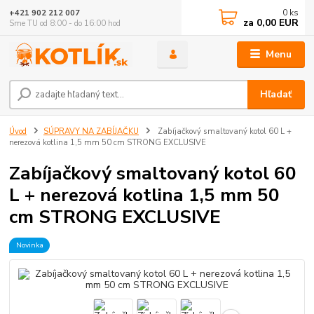
0
ks
+421 902 212 007
za
0,00 EUR
Sme TU od 8:00 - do 16:00 hod
Menu
Hľadať
Úvod
SÚPRAVY NA ZABÍJAČKU
Zabíjačkový smaltovaný kotol 60 L +
nerezová kotlina 1,5 mm 50 cm STRONG EXCLUSIVE
Zabíjačkový smaltovaný kotol 60
L + nerezová kotlina 1,5 mm 50
cm STRONG EXCLUSIVE
Novinka