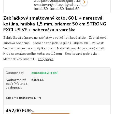
Zabíjačkový smaltovaný kotol 60 L + nerezová
kotlina, hrúbka 1,5 mm, priemer 50 cm STRONG
EXCLUSIVE + naberačka a vareška
Zabíjačková súprava na zabíjačky a veľké kotlíkové akcie. Zabijačková
súprava obsahuje: Kotol na zabíjačku a guláš. Objem: 60 L. Veľkosť:
Vrchný priemer: 59 cm. Výška: 33 cm. Materiál: kov, dvojvrstvový smalt.
Hrúbka smaltovaného kotla: cca 1,2 mm. Smaltovaná pokrievka.
Materiál: kov, smalt. F...
celý popis
Dostupnosť
expedícia 2-4 dní
Nadrozmerný
6,00 EUR
balík Príplatok
za dopravu
Nie sme platcovia DPH
452,00 EUR
/
ks