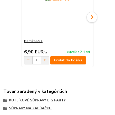
Demižón 5 L
Džbán na ná
6,90 EUR
11,90 E
expedícia 2-4 dní
/
ks
Pridať do košíka
Tovar zaradený v kategóriách
KOTLÍKOVÉ SÚPRAVY BIG PARTY
SÚPRAVY NA ZABÍJAČKU