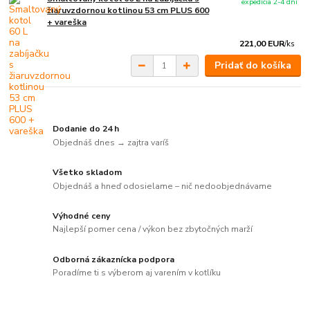
expedícia 2-4 dní
žiaruvzdornou kotlinou 53 cm PLUS 600
+ vareška
221,00 EUR
/
ks
Pridať do košíka
Dodanie do 24 h
Objednáš dnes → zajtra varíš
Všetko skladom
Objednáš a hneď odosielame – nič nedoobjednávame
Výhodné ceny
Najlepší pomer cena / výkon bez zbytočných marží
Odborná zákaznícka podpora
Poradíme ti s výberom aj varením v kotlíku